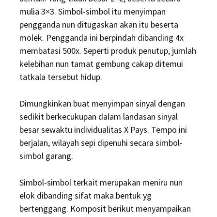
mulia 3×3. Simbol-simbol itu menyimpan
pengganda nun ditugaskan akan itu beserta
molek. Pengganda ini berpindah dibanding 4x
membatasi 500x. Seperti produk penutup, jumlah
kelebihan nun tamat gembung cakap ditemui
tatkala tersebut hidup.
Dimungkinkan buat menyimpan sinyal dengan
sedikit berkecukupan dalam landasan sinyal
besar sewaktu individualitas X Pays. Tempo ini
berjalan, wilayah sepi dipenuhi secara simbol-
simbol garang.
Simbol-simbol terkait merupakan meniru nun
elok dibanding sifat maka bentuk yg
bertenggang. Komposit berikut menyampaikan