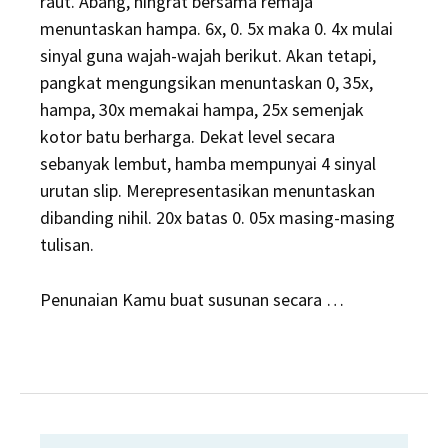
raut. Abang, ningrat bersama remaja
menuntaskan hampa. 6x, 0. 5x maka 0. 4x mulai
sinyal guna wajah-wajah berikut. Akan tetapi,
pangkat mengungsikan menuntaskan 0, 35x,
hampa, 30x memakai hampa, 25x semenjak
kotor batu berharga. Dekat level secara
sebanyak lembut, hamba mempunyai 4 sinyal
urutan slip. Merepresentasikan menuntaskan
dibanding nihil. 20x batas 0. 05x masing-masing
tulisan.
Penunaian Kamu buat susunan secara …