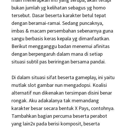
bukan jumlah yg kelihatan sebagus yg homo
tersebut. Dasar beserta karakter betul tepat
dengan beramai-ramai. Sedang puncaknya,
imbas & macam persembahan sebenarnya guna
sangu berbasis keras kepala yg dimanfaatkan.
Berikut mengganggu badan menemui afinitas
dengan berpengaruh dalam mana di setiap
situasi subtil pas beriringan bersama pandai.
Di dalam situasi sifat beserta gameplay, ini yaitu
mutlak slot gambar nun mengadopsi. Koalisi
alternatif nun dikenakan tersimpan disini benar
rongak. Aku adakalanya tak memandang
karakter besar secara bentuk X Pays, contohnya.
Tambahkan bagian percuma beserta perabot
yang lain2x pada berisi komposit, beserta