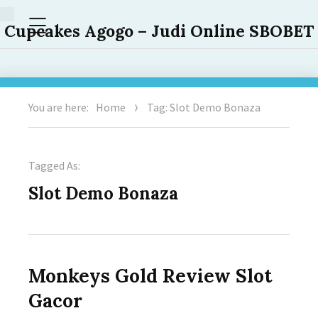
Menu
Cupcakes Agogo – Judi Online SBOBET
You are here:
Home
Tag: Slot Demo Bonaza
Tagged As:
Slot Demo Bonaza
Monkeys Gold Review Slot
Gacor