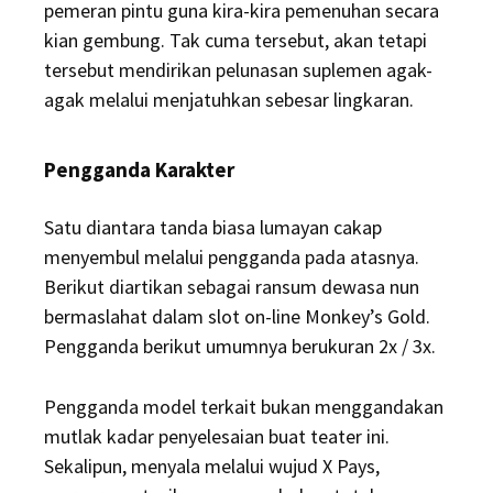
pemeran pintu guna kira-kira pemenuhan secara
kian gembung. Tak cuma tersebut, akan tetapi
tersebut mendirikan pelunasan suplemen agak-
agak melalui menjatuhkan sebesar lingkaran.
Pengganda Karakter
Satu diantara tanda biasa lumayan cakap
menyembul melalui pengganda pada atasnya.
Berikut diartikan sebagai ransum dewasa nun
bermaslahat dalam slot on-line Monkey’s Gold.
Pengganda berikut umumnya berukuran 2x / 3x.
Pengganda model terkait bukan menggandakan
mutlak kadar penyelesaian buat teater ini.
Sekalipun, menyala melalui wujud X Pays,