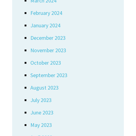
March 2024
February 2024
January 2024
December 2023
November 2023
October 2023
September 2023
August 2023
July 2023
June 2023
May 2023