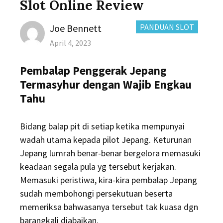
Slot Online Review
Author
CATEGORIES:
Joe Bennett
PANDUAN SLOT
Posted
April 4, 2023
on
Pembalap Penggerak Jepang
Termasyhur dengan Wajib Engkau
Tahu
Bidang balap pit di setiap ketika mempunyai
wadah utama kepada pilot Jepang. Keturunan
Jepang lumrah benar-benar bergelora memasuki
keadaan segala pula yg tersebut kerjakan.
Memasuki peristiwa, kira-kira pembalap Jepang
sudah membohongi persekutuan beserta
memeriksa bahwasanya tersebut tak kuasa dgn
barangkali diabaikan.