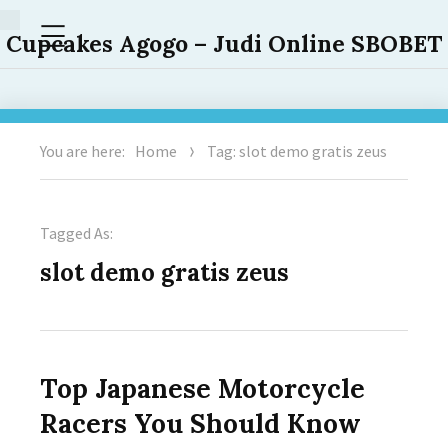
Menu
Cupcakes Agogo – Judi Online SBOBET
You are here:
Home
Tag: slot demo gratis zeus
Tagged As:
slot demo gratis zeus
Top Japanese Motorcycle
Racers You Should Know