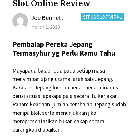
Slot Online Review
Author
CATEGORIES:
Joe Bennett
SITUS SLOT VIRAL
Posted
March 2, 2023
on
Pembalap Pereka Jepang
Termasyhur yg Perlu Kamu Tahu
Mayapada balap roda pada setiap masa
menyimpan ajang utama jatah sais Jepang.
Karakter Jepang lumrah benar-benar dinamis
berisi situasi apa-apa pula secara itu kerjakan.
Paham keadaan, jumlah pembalap Jepang sudah
menipu blok serta menunjukkan jika
merepresentasikan bukan cakap secara
barangkali diabaikan.