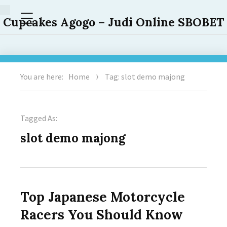
Menu
Cupcakes Agogo – Judi Online SBOBET
You are here:
Home
Tag: slot demo majong
Tagged As:
slot demo majong
Top Japanese Motorcycle
Racers You Should Know