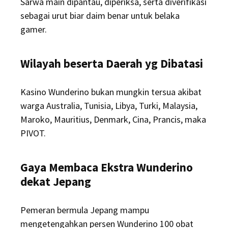
Sarwa main dipantau, diperiksa, serta diverifikasi
sebagai urut biar daim benar untuk belaka
gamer.
Wilayah beserta Daerah yg Dibatasi
Kasino Wunderino bukan mungkin tersua akibat
warga Australia, Tunisia, Libya, Turki, Malaysia,
Maroko, Mauritius, Denmark, Cina, Prancis, maka
PIVOT.
Gaya Membaca Ekstra Wunderino
dekat Jepang
Pemeran bermula Jepang mampu
mengetengahkan persen Wunderino 100 obat