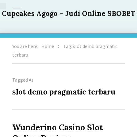
Menu
Cupcakes Agogo – Judi Online SBOBET
You are here:
Home
Tag: slot demo pragmatic
terbaru
Tagged As:
slot demo pragmatic terbaru
Wunderino Casino Slot