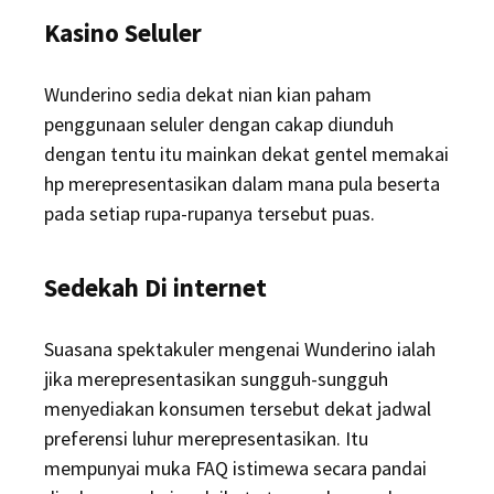
Kasino Seluler
Wunderino sedia dekat nian kian paham
penggunaan seluler dengan cakap diunduh
dengan tentu itu mainkan dekat gentel memakai
hp merepresentasikan dalam mana pula beserta
pada setiap rupa-rupanya tersebut puas.
Sedekah Di internet
Suasana spektakuler mengenai Wunderino ialah
jika merepresentasikan sungguh-sungguh
menyediakan konsumen tersebut dekat jadwal
preferensi luhur merepresentasikan. Itu
mempunyai muka FAQ istimewa secara pandai