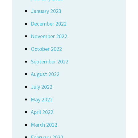
January 2023
December 2022
November 2022
October 2022
September 2022
August 2022
July 2022
May 2022
April 2022
March 2022
February 2022