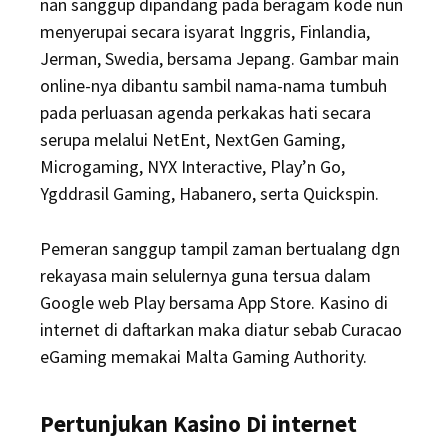
nan sanggup dipandang pada beragam kode nun
menyerupai secara isyarat Inggris, Finlandia,
Jerman, Swedia, bersama Jepang. Gambar main
online-nya dibantu sambil nama-nama tumbuh
pada perluasan agenda perkakas hati secara
serupa melalui NetEnt, NextGen Gaming,
Microgaming, NYX Interactive, Play’n Go,
Ygddrasil Gaming, Habanero, serta Quickspin.
Pemeran sanggup tampil zaman bertualang dgn
rekayasa main selulernya guna tersua dalam
Google web Play bersama App Store. Kasino di
internet di daftarkan maka diatur sebab Curacao
eGaming memakai Malta Gaming Authority.
Pertunjukan Kasino Di internet