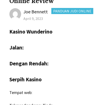
Online Review
Author
CATEGORIES:
Joe Bennett
PANDUAN JUDI ONLINE
Posted
April 9, 2023
on
Kasino Wunderino
Jalan:
Dengan Rendah:
Serpih Kasino
Tempat web: