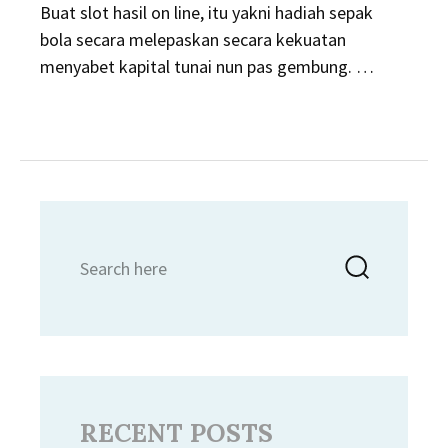
Buat slot hasil on line, itu yakni hadiah sepak
bola secara melepaskan secara kekuatan
menyabet kapital tunai nun pas gembung. …
Search
Searc
for:
RECENT POSTS