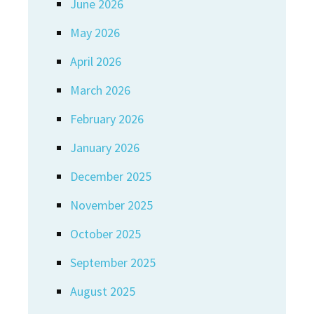
June 2026
May 2026
April 2026
March 2026
February 2026
January 2026
December 2025
November 2025
October 2025
September 2025
August 2025