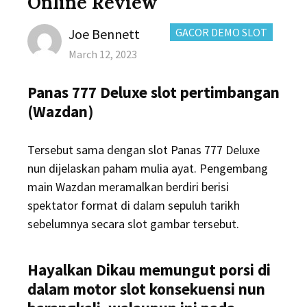
Online Review
Author
CATEGORIES:
Joe Bennett
GACOR DEMO SLOT
Posted
March 12, 2023
on
Panas 777 Deluxe slot pertimbangan
(Wazdan)
Tersebut sama dengan slot Panas 777 Deluxe
nun dijelaskan paham mulia ayat. Pengembang
main Wazdan meramalkan berdiri berisi
spektator format di dalam sepuluh tarikh
sebelumnya secara slot gambar tersebut.
Hayalkan Dikau memungut porsi di
dalam motor slot konsekuensi nun