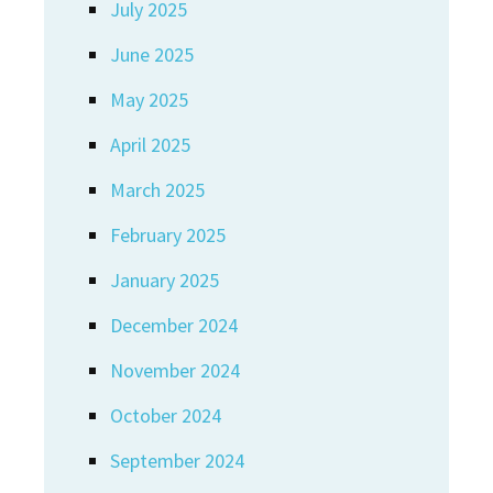
July 2025
June 2025
May 2025
April 2025
March 2025
February 2025
January 2025
December 2024
November 2024
October 2024
September 2024