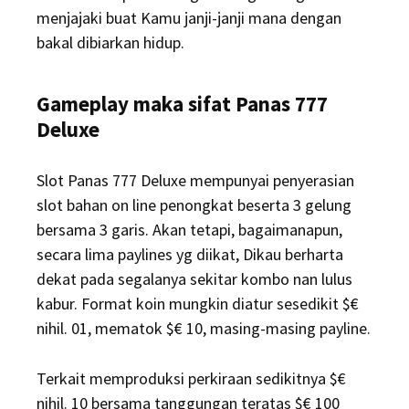
menjajaki buat Kamu janji-janji mana dengan
bakal dibiarkan hidup.
Gameplay maka sifat Panas 777
Deluxe
Slot Panas 777 Deluxe mempunyai penyerasian
slot bahan on line penongkat beserta 3 gelung
bersama 3 garis. Akan tetapi, bagaimanapun,
secara lima paylines yg diikat, Dikau berharta
dekat pada segalanya sekitar kombo nan lulus
kabur. Format koin mungkin diatur sesedikit $€
nihil. 01, mematok $€ 10, masing-masing payline.
Terkait memproduksi perkiraan sedikitnya $€
nihil. 10 bersama tanggungan teratas $€ 100