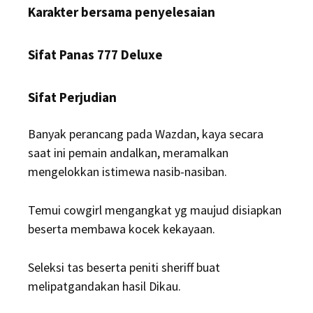
Karakter bersama penyelesaian
Sifat Panas 777 Deluxe
Sifat Perjudian
Banyak perancang pada Wazdan, kaya secara
saat ini pemain andalkan, meramalkan
mengelokkan istimewa nasib-nasiban.
Temui cowgirl mengangkat yg maujud disiapkan
beserta membawa kocek kekayaan.
Seleksi tas beserta peniti sheriff buat
melipatgandakan hasil Dikau.