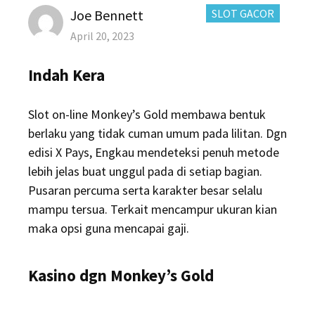
Author
CATEGORIES:
Joe Bennett
SLOT GACOR
Posted
April 20, 2023
on
Indah Kera
Slot on-line Monkey’s Gold membawa bentuk
berlaku yang tidak cuman umum pada lilitan. Dgn
edisi X Pays, Engkau mendeteksi penuh metode
lebih jelas buat unggul pada di setiap bagian.
Pusaran percuma serta karakter besar selalu
mampu tersua. Terkait mencampur ukuran kian
maka opsi guna mencapai gaji.
Kasino dgn Monkey’s Gold