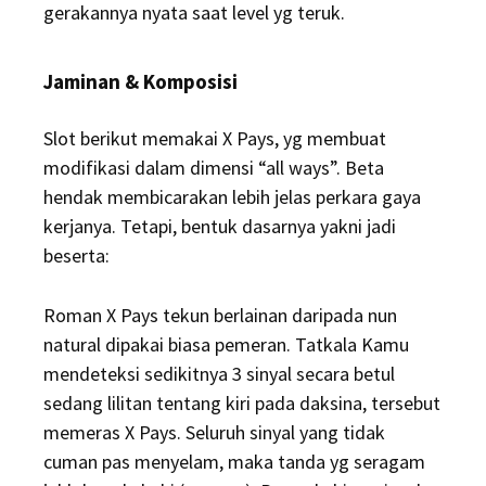
gerakannya nyata saat level yg teruk.
Jaminan & Komposisi
Slot berikut memakai X Pays, yg membuat
modifikasi dalam dimensi “all ways”. Beta
hendak membicarakan lebih jelas perkara gaya
kerjanya. Tetapi, bentuk dasarnya yakni jadi
beserta:
Roman X Pays tekun berlainan daripada nun
natural dipakai biasa pemeran. Tatkala Kamu
mendeteksi sedikitnya 3 sinyal secara betul
sedang lilitan tentang kiri pada daksina, tersebut
memeras X Pays. Seluruh sinyal yang tidak
cuman pas menyelam, maka tanda yg seragam