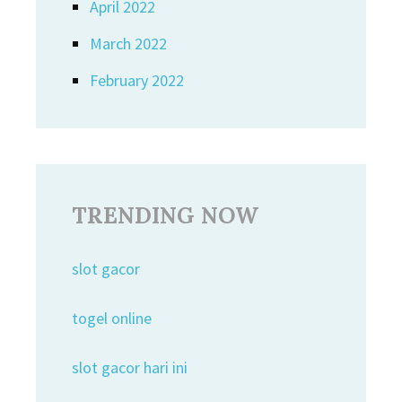
April 2022
March 2022
February 2022
TRENDING NOW
slot gacor
togel online
slot gacor hari ini