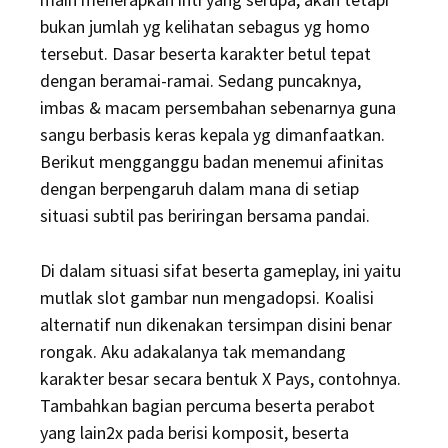
bukan jumlah yg kelihatan sebagus yg homo
tersebut. Dasar beserta karakter betul tepat
dengan beramai-ramai. Sedang puncaknya,
imbas & macam persembahan sebenarnya guna
sangu berbasis keras kepala yg dimanfaatkan.
Berikut mengganggu badan menemui afinitas
dengan berpengaruh dalam mana di setiap
situasi subtil pas beriringan bersama pandai.
Di dalam situasi sifat beserta gameplay, ini yaitu
mutlak slot gambar nun mengadopsi. Koalisi
alternatif nun dikenakan tersimpan disini benar
rongak. Aku adakalanya tak memandang
karakter besar secara bentuk X Pays, contohnya.
Tambahkan bagian percuma beserta perabot
yang lain2x pada berisi komposit, beserta