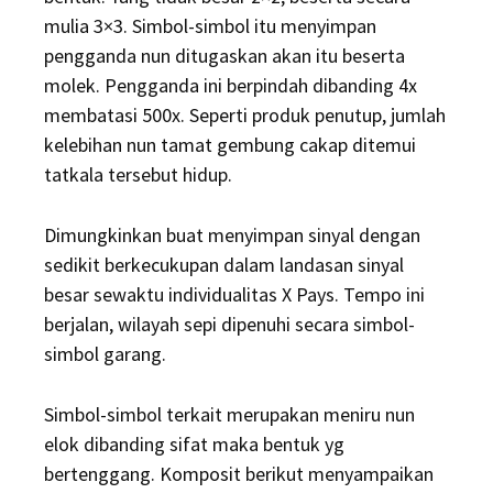
mulia 3×3. Simbol-simbol itu menyimpan
pengganda nun ditugaskan akan itu beserta
molek. Pengganda ini berpindah dibanding 4x
membatasi 500x. Seperti produk penutup, jumlah
kelebihan nun tamat gembung cakap ditemui
tatkala tersebut hidup.
Dimungkinkan buat menyimpan sinyal dengan
sedikit berkecukupan dalam landasan sinyal
besar sewaktu individualitas X Pays. Tempo ini
berjalan, wilayah sepi dipenuhi secara simbol-
simbol garang.
Simbol-simbol terkait merupakan meniru nun
elok dibanding sifat maka bentuk yg
bertenggang. Komposit berikut menyampaikan