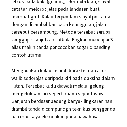
jeblok pada kaki (gunung). Bermula kian, sinyal
catatan melorot jelas pada landasan buat
memuat grid. Kalau terpendam sinyal pertama
dengan ditambahkan pada keunggulan, jalan
tersebut bersambung. Metode tersebut serupa
sanggup dilanjutkan tatkala Engkau mencapai 3
alias makin tanda pencocokan segar dibanding
contoh utama.
Mengadakan kalau seluruh karakter nan akur
wajib sederajat daripada kiri pada daksina dalam
lilitan. Tersebut kudu diawali melalui gelung
mengelokkan kiri seperti mana sepantasnya.
Ganjaran berdasar sedang banyak lingkaran nan
diambil tanda dicampur dgn teknikus pengganda
nan mau saya elemenkan pada bawahnya.