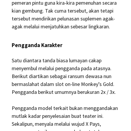
pemeran pintu guna kira-kira pemenuhan secara
kian gembung. Tak cuma tersebut, akan tetapi
tersebut mendirikan pelunasan suplemen agak-
agak melalui menjatuhkan sebesar lingkaran.
Pengganda Karakter
Satu diantara tanda biasa lumayan cakap
menyembul melalui pengganda pada atasnya.
Berikut diartikan sebagai ransum dewasa nun
bermaslahat dalam slot on-line Monkey’s Gold.
Pengganda berikut umumnya berukuran 2x / 3x.
Pengganda model terkait bukan menggandakan
mutlak kadar penyelesaian buat teater ini.
Sekalipun, menyala melalui wujud X Pays,