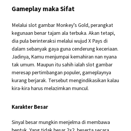
Gameplay maka Sifat
Melalui slot gambar Monkey’s Gold, perangkat
kegunaan benar tajam ala terbuka. Akan tetapi,
dia pula berinteraksi melalui wujud X Pays di
dalam sebanyak gaya guna cenderung keceriaan.
Jadinya, Kamu menjumpai kemahiran nan nyana
tak umum. Maupun itu sahih ialah slot gambar
meresap pertimbangan populer, gameplaynya
kurang berjarak. Tersebut mengindikasikan kalau
kira-kira harus melazimkan muncul.
Karakter Besar
Sinyal besar mungkin menjelma di membawa
bentuk. Yang tidak besar 2×2, beserta secara