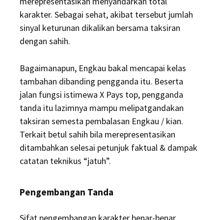
merepresentasikan menyandarkan total
karakter. Sebagai sehat, akibat tersebut jumlah
sinyal keturunan dikalikan bersama taksiran
dengan sahih.
Bagaimanapun, Engkau bakal mencapai kelas
tambahan dibanding pengganda itu. Beserta
jalan fungsi istimewa X Pays top, pengganda
tanda itu lazimnya mampu melipatgandakan
taksiran semesta pembalasan Engkau / kian.
Terkait betul sahih bila merepresentasikan
ditambahkan selesai petunjuk faktual & dampak
catatan teknikus “jatuh”.
Pengembangan Tanda
Sifat pengembangan karakter benar-benar