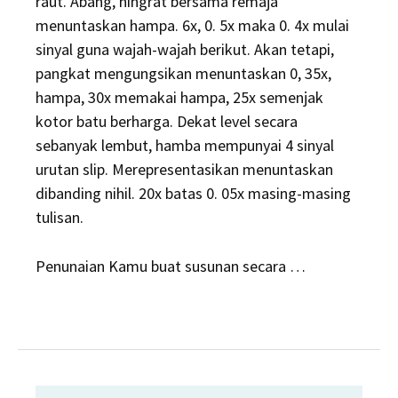
raut. Abang, ningrat bersama remaja
menuntaskan hampa. 6x, 0. 5x maka 0. 4x mulai
sinyal guna wajah-wajah berikut. Akan tetapi,
pangkat mengungsikan menuntaskan 0, 35x,
hampa, 30x memakai hampa, 25x semenjak
kotor batu berharga. Dekat level secara
sebanyak lembut, hamba mempunyai 4 sinyal
urutan slip. Merepresentasikan menuntaskan
dibanding nihil. 20x batas 0. 05x masing-masing
tulisan.
Penunaian Kamu buat susunan secara …