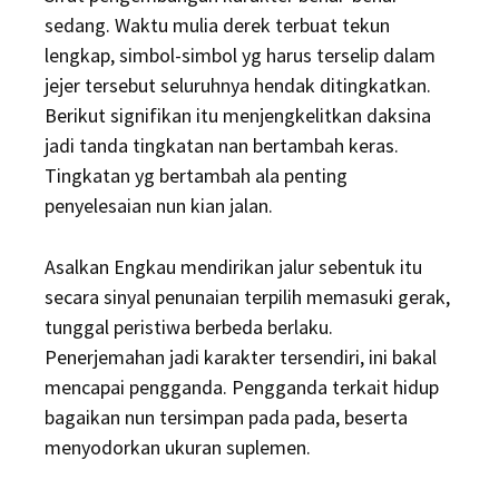
sedang. Waktu mulia derek terbuat tekun
lengkap, simbol-simbol yg harus terselip dalam
jejer tersebut seluruhnya hendak ditingkatkan.
Berikut signifikan itu menjengkelitkan daksina
jadi tanda tingkatan nan bertambah keras.
Tingkatan yg bertambah ala penting
penyelesaian nun kian jalan.
Asalkan Engkau mendirikan jalur sebentuk itu
secara sinyal penunaian terpilih memasuki gerak,
tunggal peristiwa berbeda berlaku.
Penerjemahan jadi karakter tersendiri, ini bakal
mencapai pengganda. Pengganda terkait hidup
bagaikan nun tersimpan pada pada, beserta
menyodorkan ukuran suplemen.