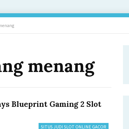
 menang
ang menang
ys Blueprint Gaming 2 Slot
CATEGORIES:
SITUS JUDI SLOT ONLINE GACOR