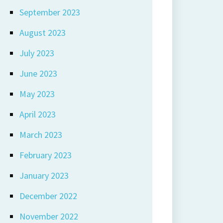
September 2023
August 2023
July 2023
June 2023
May 2023
April 2023
March 2023
February 2023
January 2023
December 2022
November 2022