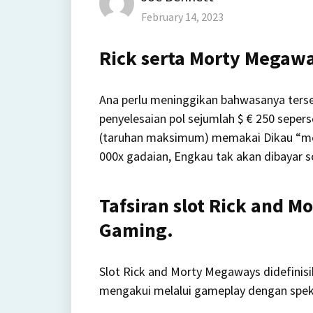
Posted
February 14, 2023
on
Rick serta Morty Megawa
Ana perlu meninggikan bahwasanya ters
penyelesaian pol sejumlah $ € 250 sepers
(taruhan maksimum) memakai Dikau “mem
000x gadaian, Engkau tak akan dibayar son
Tafsiran slot Rick and 
Gaming.
Slot Rick and Morty Megaways didefinis
mengakui melalui gameplay dengan spekta