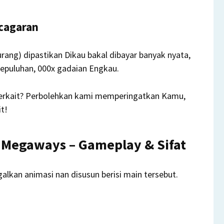
 cagaran
urang) dipastikan Dikau bakal dibayar banyak nyata,
puluhan, 000x gadaian Engkau.
erkait? Perbolehkan kami memperingatkan Kamu,
it!
 Megaways – Gameplay & Sifat
lkan animasi nan disusun berisi main tersebut.