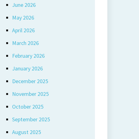
June 2026
May 2026
April 2026
March 2026
February 2026
January 2026
December 2025
November 2025
October 2025
September 2025
August 2025