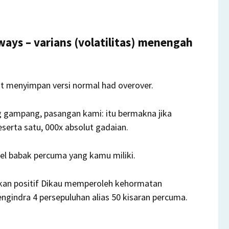
ays – varians (volatilitas) menengah
ait menyimpan versi normal had overover.
g gampang, pasangan kami: itu bermakna jika
serta satu, 000x absolut gadaian.
el babak percuma yang kamu miliki.
kkan positif Dikau memperoleh kehormatan
engindra 4 persepuluhan alias 50 kisaran percuma.