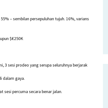
. 55% – sembilan persepuluhan tujuh. 16%, varians
maupun $€250K
i, 3 sesi prodeo yang serupa seluruhnya berjarak
di dalam gaya.
t sesi percuma secara benar jalan.