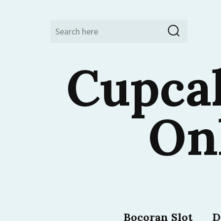
Search
Search
for:
Cupcak
On
Bocoran Slot
D