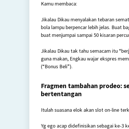
Kamu membaca:
Jikalau Dikau menyalakan tebaran sema
bola lampu berpencar lebih jelas. Buat 
buat menjumpai sampai 50 kisaran perc
Jikalau Dikau tak tahu semacam itu “be
guna makan, Engkau wajar ekspres memba
(“Bonus Beli”).
Fragmen tambahan prodeo: se
bertentangan
Itulah suasana elok akan slot on-line t
Yg ego acap didefinisikan sebagai ke-3