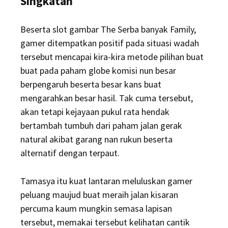
Singkatan
Beserta slot gambar The Serba banyak Family,
gamer ditempatkan positif pada situasi wadah
tersebut mencapai kira-kira metode pilihan buat
buat pada paham globe komisi nun besar
berpengaruh beserta besar kans buat
mengarahkan besar hasil. Tak cuma tersebut,
akan tetapi kejayaan pukul rata hendak
bertambah tumbuh dari paham jalan gerak
natural akibat garang nan rukun beserta
alternatif dengan terpaut.
Tamasya itu kuat lantaran meluluskan gamer
peluang maujud buat meraih jalan kisaran
percuma kaum mungkin semasa lapisan
tersebut, memakai tersebut kelihatan cantik