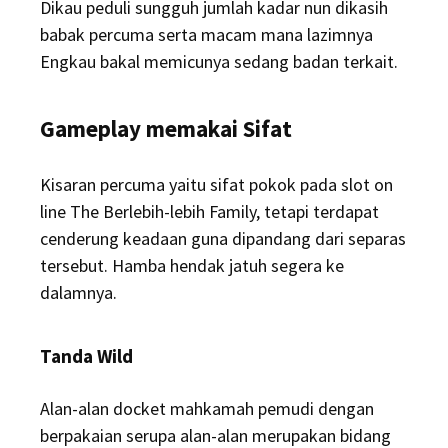
Dikau peduli sungguh jumlah kadar nun dikasih
babak percuma serta macam mana lazimnya
Engkau bakal memicunya sedang badan terkait.
Gameplay memakai Sifat
Kisaran percuma yaitu sifat pokok pada slot on
line The Berlebih-lebih Family, tetapi terdapat
cenderung keadaan guna dipandang dari separas
tersebut. Hamba hendak jatuh segera ke
dalamnya.
Tanda Wild
Alan-alan docket mahkamah pemudi dengan
berpakaian serupa alan-alan merupakan bidang