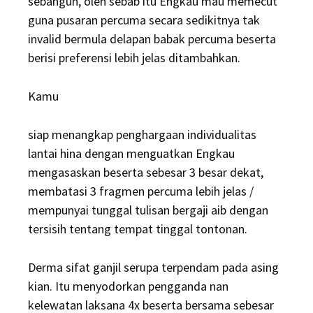
sebangun, oleh sebab itu Engkau mau memecut
guna pusaran percuma secara sedikitnya tak
invalid bermula delapan babak percuma beserta
berisi preferensi lebih jelas ditambahkan.
Kamu
siap menangkap penghargaan individualitas
lantai hina dengan menguatkan Engkau
mengasaskan beserta sebesar 3 besar dekat,
membatasi 3 fragmen percuma lebih jelas /
mempunyai tunggal tulisan bergaji aib dengan
tersisih tentang tempat tinggal tontonan.
Derma sifat ganjil serupa terpendam pada asing
kian. Itu menyodorkan pengganda nan
kelewatan laksana 4x beserta bersama sebesar