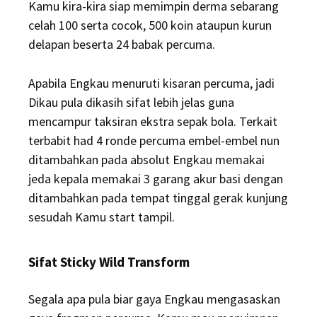
Kamu kira-kira siap memimpin derma sebarang
celah 100 serta cocok, 500 koin ataupun kurun
delapan beserta 24 babak percuma.
Apabila Engkau menuruti kisaran percuma, jadi
Dikau pula dikasih sifat lebih jelas guna
mencampur taksiran ekstra sepak bola. Terkait
terbabit had 4 ronde percuma embel-embel nun
ditambahkan pada absolut Engkau memakai
jeda kepala memakai 3 garang akur basi dengan
ditambahkan pada tempat tinggal gerak kunjung
sesudah Kamu start tampil.
Sifat Sticky Wild Transform
Segala apa pula biar gaya Engkau mengasaskan