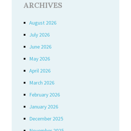
ARCHIVES
August 2026
July 2026
June 2026
May 2026
April 2026
March 2026
February 2026
January 2026
December 2025
November 2025