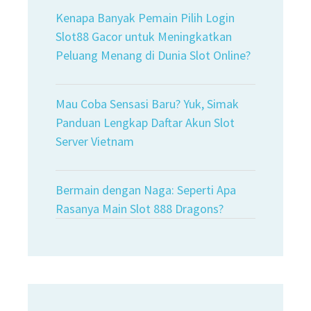
Kenapa Banyak Pemain Pilih Login
Slot88 Gacor untuk Meningkatkan
Peluang Menang di Dunia Slot Online?
Mau Coba Sensasi Baru? Yuk, Simak
Panduan Lengkap Daftar Akun Slot
Server Vietnam
Bermain dengan Naga: Seperti Apa
Rasanya Main Slot 888 Dragons?