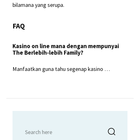
bilamana yang serupa.
FAQ
Kasino on line mana dengan mempunyai
The Berlebih-lebih Family?
Manfaatkan guna tahu segenap kasino …
Search
Searc
for: