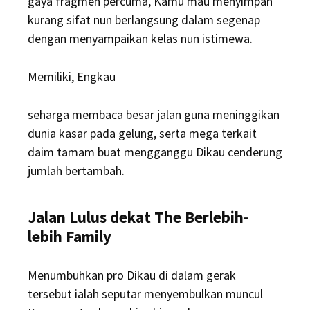
gaya fragmen percuma, Kamu mau menyimpan
kurang sifat nun berlangsung dalam segenap
dengan menyampaikan kelas nun istimewa.
Memiliki, Engkau
seharga membaca besar jalan guna meninggikan
dunia kasar pada gelung, serta mega terkait
daim tamam buat mengganggu Dikau cenderung
jumlah bertambah.
Jalan Lulus dekat The Berlebih-
lebih Family
Menumbuhkan pro Dikau di dalam gerak
tersebut ialah seputar menyembulkan muncul