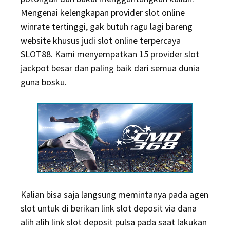
Mengenai kelengkapan provider slot online
winrate tertinggi, gak butuh ragu lagi bareng
website khusus judi slot online terpercaya
SLOT88. Kami menyempatkan 15 provider slot
jackpot besar dan paling baik dari semua dunia
guna bosku.
Kalian bisa saja langsung memintanya pada agen
slot untuk di berikan link slot deposit via dana
alih alih link slot deposit pulsa pada saat lakukan