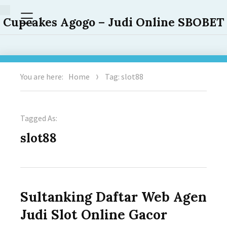
Menu
Cupcakes Agogo – Judi Online SBOBET
You are here:
Home
Tag: slot88
Tagged As:
slot88
Sultanking Daftar Web Agen
Judi Slot Online Gacor