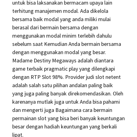
untuk bisa laksanakan bermacam upaya lain
terhitung manajemen modal. Ada dikelola
bersama baik modal yang anda miliki mulai
berasal dari bermain bersama dengan
menggunakan modal minim terlebih dahulu
sebelum saat Kemudian Anda bermain bersama
dengan menggunakan modal yang besar.
Madame Destiny Megaways adalah diantara
game terbaik pragmatic play yang dilengkapi
dengan RTP Slot 98%. Provider judi slot netent
adalah salah satu pilihan andalan paling baik
yang juga paling banyak direkomendasikan. Oleh
karenanya mutlak juga untuk Anda bisa pahami
dan mengerti juga Bagaimana cara bermain
permainan slot yang bisa beri banyak keuntungan
besar dengan hadiah keuntungan yang berkali
lipat.