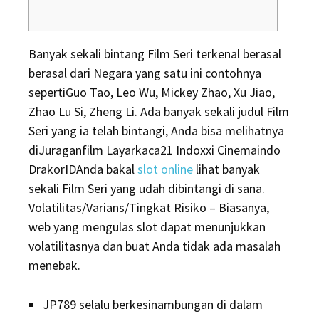
Banyak sekali bintang Film Seri terkenal berasal
berasal dari Negara yang satu ini contohnya
sepertiGuo Tao, Leo Wu, Mickey Zhao, Xu Jiao,
Zhao Lu Si, Zheng Li. Ada banyak sekali judul Film
Seri yang ia telah bintangi, Anda bisa melihatnya
diJuraganfilm Layarkaca21 Indoxxi Cinemaindo
DrakorIDAnda bakal
slot online
lihat banyak
sekali Film Seri yang udah dibintangi di sana.
Volatilitas/Varians/Tingkat Risiko – Biasanya,
web yang mengulas slot dapat menunjukkan
volatilitasnya dan buat Anda tidak ada masalah
menebak.
JP789 selalu berkesinambungan di dalam