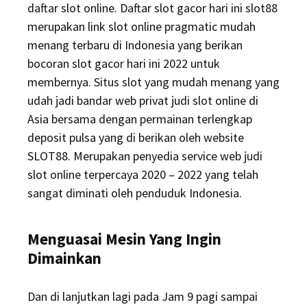
daftar slot online. Daftar slot gacor hari ini slot88
merupakan link slot online pragmatic mudah
menang terbaru di Indonesia yang berikan
bocoran slot gacor hari ini 2022 untuk
membernya. Situs slot yang mudah menang yang
udah jadi bandar web privat judi slot online di
Asia bersama dengan permainan terlengkap
deposit pulsa yang di berikan oleh website
SLOT88. Merupakan penyedia service web judi
slot online terpercaya 2020 – 2022 yang telah
sangat diminati oleh penduduk Indonesia.
Menguasai Mesin Yang Ingin
Dimainkan
Dan di lanjutkan lagi pada Jam 9 pagi sampai