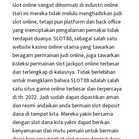
slot online sangat dihormati di industri online.
Hari ini mereka tidak melulu menghadirkan judi
slot online, tetapi pun platform dan back office
yang menciptakan pengalaman pemakai tidak
terdapat duanya. SLOT88, sebagai salah satu
website kasino online utama yang tawarkan
beragam permainan judi online, juga tawarkan
koleksi permainan slot jackpot online terbesar
dan terlengkap di kelasnya. Tidak berlebihan
untuk mengklaim bahwa SLOT88 adalah salah
satu situs game online terbesar dan terpercaya
di th. 2022. Jadi sudah dapat dipastikan aman
dan resmi andaikan anda bermain slot deposit
dana di tempat kita. Mereka yakin bersama
dengan slot dana kita yakni dapat berikan
kenyamanan dan mutu pemain untuk bermain
disini bersama tingkat slot gacor deposit dana