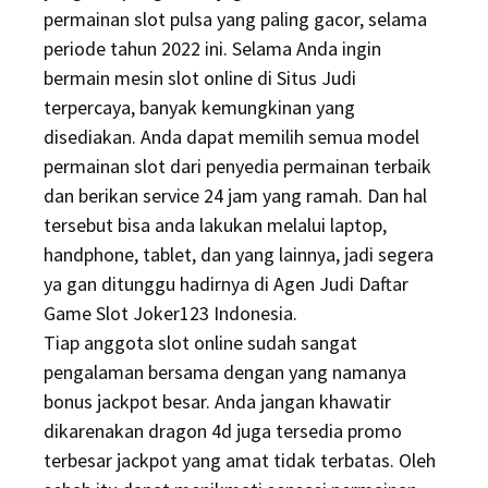
permainan slot pulsa yang paling gacor, selama
periode tahun 2022 ini. Selama Anda ingin
bermain mesin slot online di Situs Judi
terpercaya, banyak kemungkinan yang
disediakan. Anda dapat memilih semua model
permainan slot dari penyedia permainan terbaik
dan berikan service 24 jam yang ramah. Dan hal
tersebut bisa anda lakukan melalui laptop,
handphone, tablet, dan yang lainnya, jadi segera
ya gan ditunggu hadirnya di Agen Judi Daftar
Game Slot Joker123 Indonesia.
Tiap anggota slot online sudah sangat
pengalaman bersama dengan yang namanya
bonus jackpot besar. Anda jangan khawatir
dikarenakan dragon 4d juga tersedia promo
terbesar jackpot yang amat tidak terbatas. Oleh