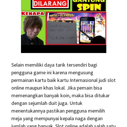
Selain memiliki daya tarik tersendiri bagi
pengguna game ini karena mengusung
permainan kartu baik kartu Internasional judi slot
online maupun khas lokal. Jika pemain bisa
memenangkan banyak koin, maka bisa ditukar
dengan sejumlah duit juga. Untuk
menentukannya pastikan pengguna memilih
meja yang mempunyai kepala naga dengan
jumlah yang banyak. Slot online adalah salah satu