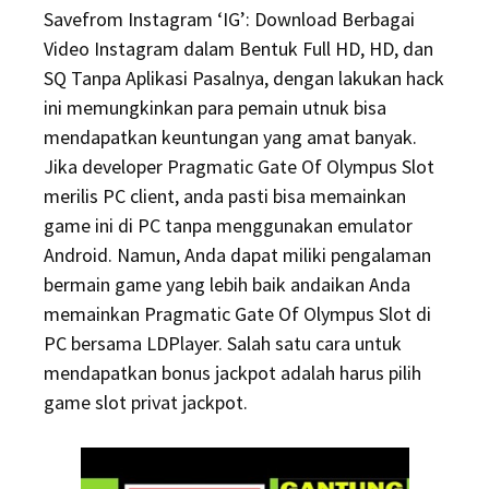
Savefrom Instagram ‘IG’: Download Berbagai
Video Instagram dalam Bentuk Full HD, HD, dan
SQ Tanpa Aplikasi Pasalnya, dengan lakukan hack
ini memungkinkan para pemain utnuk bisa
mendapatkan keuntungan yang amat banyak.
Jika developer Pragmatic Gate Of Olympus Slot
merilis PC client, anda pasti bisa memainkan
game ini di PC tanpa menggunakan emulator
Android. Namun, Anda dapat miliki pengalaman
bermain game yang lebih baik andaikan Anda
memainkan Pragmatic Gate Of Olympus Slot di
PC bersama LDPlayer. Salah satu cara untuk
mendapatkan bonus jackpot adalah harus pilih
game slot privat jackpot.