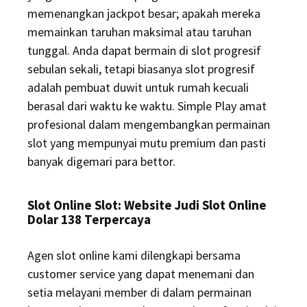
memenangkan jackpot besar; apakah mereka
memainkan taruhan maksimal atau taruhan
tunggal. Anda dapat bermain di slot progresif
sebulan sekali, tetapi biasanya slot progresif
adalah pembuat duwit untuk rumah kecuali
berasal dari waktu ke waktu. Simple Play amat
profesional dalam mengembangkan permainan
slot yang mempunyai mutu premium dan pasti
banyak digemari para bettor.
Slot Online Slot: Website Judi Slot Online
Dolar 138 Terpercaya
Agen slot online kami dilengkapi bersama
customer service yang dapat menemani dan
setia melayani member di dalam permainan