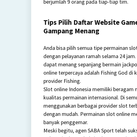
berjumlah 9 orang pada tiap-tiap tim.
Tips Pilih Daftar Website Gam
Gampang Menang
Anda bisa pilih semua tipe permainan slo
dengan pelayanan ramah selama 24 jam. 
dapat menang sepanjang bermain jackpot
online terpercaya adalah Fishing God di 
provider Fishing.
Slot online Indonesia memiliki beragam 
kualitas permainan internasional. Di se
menggunakan berbagai provider slot terb
dengan mudah. Permainan slot online mer
banyak penggemar.
Meski begitu, agen SABA Sport telah suks