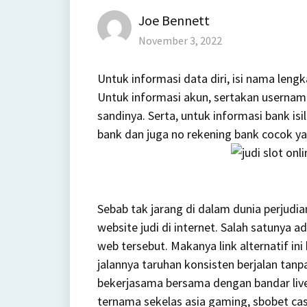
Author
Joe Bennett
Posted
November 3, 2022
on
Untuk informasi data diri, isi nama lengk
Untuk informasi akun, sertakan usernam
sandinya. Serta, untuk informasi bank is
bank dan juga no rekening bank cocok y
Sebab tak jarang di dalam dunia perjudia
website judi di internet. Salah satunya 
web tersebut. Makanya link alternatif ini
jalannya taruhan konsisten berjalan tanp
bekerjasama bersama dengan bandar live 
ternama sekelas asia gaming, sbobet cas