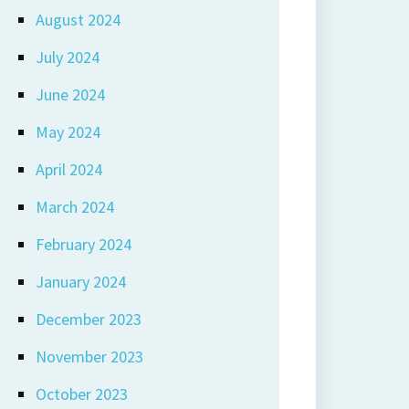
August 2024
July 2024
June 2024
May 2024
April 2024
March 2024
February 2024
January 2024
December 2023
November 2023
October 2023