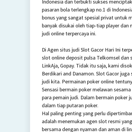
Indonesia dan terbukti sukses menciptaka
pasaran bola terlengkap no.1 di Indonesia
bonus yang sangat spesial privat untuk m
banyak disukai oleh tiap-tiap player dan m
judi online terpercaya ini.
Di Agen situs judi Slot Gacor Hari Ini te
slot online deposit pulsa Telkomsel dan 
LinkAja, Gopay. Tidak itu saja, kami disok
Berdikari and Danamon. Slot Gacor juga 
judi kita. Permainan poker online tentuny
Sensasi bermain poker melawan sesama pem
para pemain judi. Dalam bermain poker j
dalam tiap putaran poker.
Hal paling penting yang perlu dipertimb
adalah menemukan agen slot resmi yang
bersama dengan nyaman dan aman di li