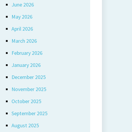
June 2026
May 2026
April 2026
March 2026
February 2026
January 2026
December 2025
November 2025
October 2025
September 2025
August 2025