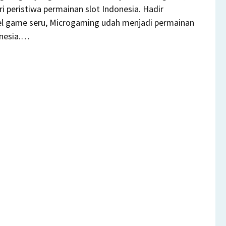
 peristiwa permainan slot Indonesia. Hadir
l game seru, Microgaming udah menjadi permainan
onesia.…