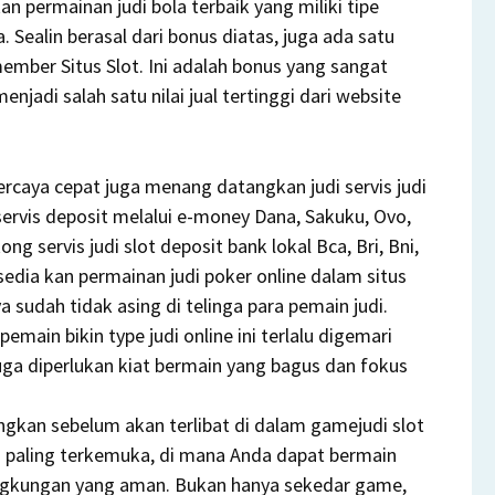
n permainan judi bola terbaik yang miliki tipe
. Sealin berasal dari bonus diatas, juga ada satu
ember Situs Slot. Ini adalah bonus yang sangat
enjadi salah satu nilai jual tertinggi dari website
rpercaya cepat juga menang datangkan judi servis judi
servis deposit melalui e-money Dana, Sakuku, Ovo,
ong servis judi slot deposit bank lokal Bca, Bri, Bni,
sedia kan permainan judi poker online dalam situs
a sudah tidak asing di telinga para pemain judi.
ain bikin type judi online ini terlalu digemari
uga diperlukan kiat bermain yang bagus dan fokus
angkan sebelum akan terlibat di dalam gamejudi slot
 paling terkemuka, di mana Anda dapat bermain
ngkungan yang aman. Bukan hanya sekedar game,