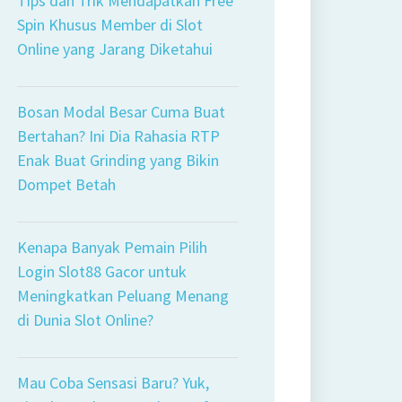
Tips dan Trik Mendapatkan Free
Spin Khusus Member di Slot
Online yang Jarang Diketahui
Bosan Modal Besar Cuma Buat
Bertahan? Ini Dia Rahasia RTP
Enak Buat Grinding yang Bikin
Dompet Betah
Kenapa Banyak Pemain Pilih
Login Slot88 Gacor untuk
Meningkatkan Peluang Menang
di Dunia Slot Online?
Mau Coba Sensasi Baru? Yuk,