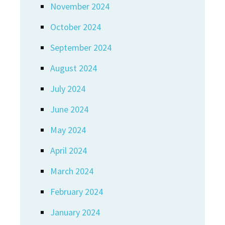
November 2024
October 2024
September 2024
August 2024
July 2024
June 2024
May 2024
April 2024
March 2024
February 2024
January 2024