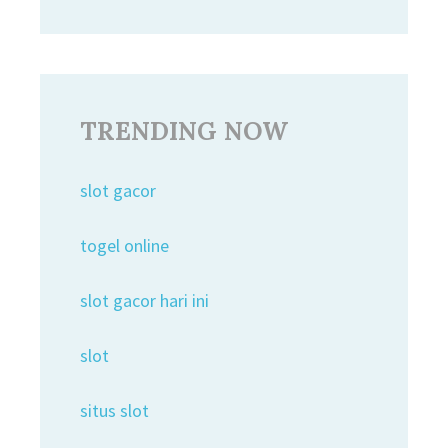
TRENDING NOW
slot gacor
togel online
slot gacor hari ini
slot
situs slot