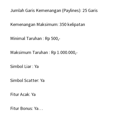
Jumlah Garis Kemenangan (Paylines): 25 Garis
Kemenangan Maksimum: 350 kelipatan
Minimal Taruhan : Rp 500,-
Maksimum Taruhan : Rp 1.000.000,-
Simbol Liar : Ya
Simbol Scatter: Ya
Fitur Acak: Ya
Fitur Bonus: Ya…