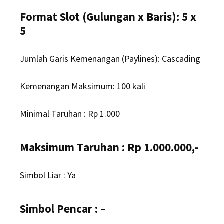
Format Slot (Gulungan x Baris): 5 x
5
Jumlah Garis Kemenangan (Paylines): Cascading
Kemenangan Maksimum: 100 kali
Minimal Taruhan : Rp 1.000
Maksimum Taruhan : Rp 1.000.000,-
Simbol Liar : Ya
Simbol Pencar : –