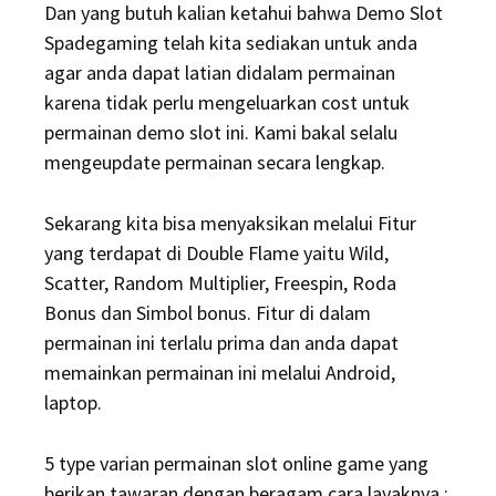
Dan yang butuh kalian ketahui bahwa Demo Slot
Spadegaming telah kita sediakan untuk anda
agar anda dapat latian didalam permainan
karena tidak perlu mengeluarkan cost untuk
permainan demo slot ini. Kami bakal selalu
mengeupdate permainan secara lengkap.
Sekarang kita bisa menyaksikan melalui Fitur
yang terdapat di Double Flame yaitu Wild,
Scatter, Random Multiplier, Freespin, Roda
Bonus dan Simbol bonus. Fitur di dalam
permainan ini terlalu prima dan anda dapat
memainkan permainan ini melalui Android,
laptop.
5 type varian permainan slot online game yang
berikan tawaran dengan beragam cara layaknya :