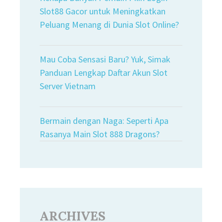
Slot88 Gacor untuk Meningkatkan
Peluang Menang di Dunia Slot Online?
Mau Coba Sensasi Baru? Yuk, Simak
Panduan Lengkap Daftar Akun Slot
Server Vietnam
Bermain dengan Naga: Seperti Apa
Rasanya Main Slot 888 Dragons?
ARCHIVES