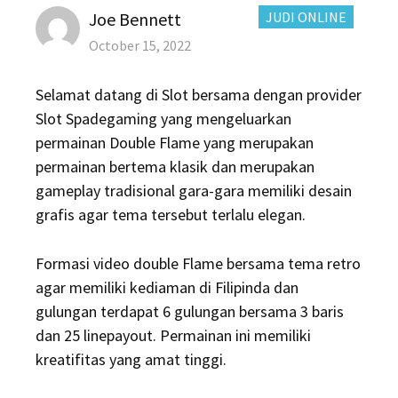
Author
CATEGORIES:
Joe Bennett
JUDI ONLINE
Posted
October 15, 2022
on
Selamat datang di Slot bersama dengan provider
Slot Spadegaming yang mengeluarkan
permainan Double Flame yang merupakan
permainan bertema klasik dan merupakan
gameplay tradisional gara-gara memiliki desain
grafis agar tema tersebut terlalu elegan.
Formasi video double Flame bersama tema retro
agar memiliki kediaman di Filipinda dan
gulungan terdapat 6 gulungan bersama 3 baris
dan 25 linepayout. Permainan ini memiliki
kreatifitas yang amat tinggi.