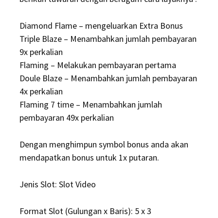
Diamond Flame – mengeluarkan Extra Bonus
Triple Blaze – Menambahkan jumlah pembayaran
9x perkalian
Flaming – Melakukan pembayaran pertama
Doule Blaze – Menambahkan jumlah pembayaran
4x perkalian
Flaming 7 time – Menambahkan jumlah
pembayaran 49x perkalian
Dengan menghimpun symbol bonus anda akan
mendapatkan bonus untuk 1x putaran.
Jenis Slot: Slot Video
Format Slot (Gulungan x Baris): 5 x 3