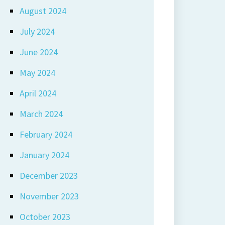
August 2024
July 2024
June 2024
May 2024
April 2024
March 2024
February 2024
January 2024
December 2023
November 2023
October 2023