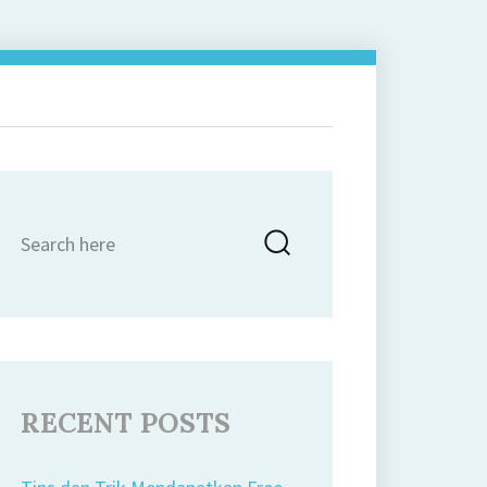
Search
Search
for:
RECENT POSTS