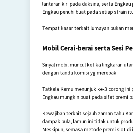
lantaran kiri pada daksina, serta Engka
Engkau penuhi buat pada setiap strain itu
Tempat kasar terkait lumayan bukan men
Mobil Cerai-berai serta Sesi 
Sinyal mobil muncul ketika lingkaran ut
dengan tanda komisi yg merebak.
Tatkala Kamu menunjuk ke-3 corong ini p
Engkau mungkin buat pada sifat premi b
Kewajiban terkait sejauh zaman tahu K
dampak pula, lamun ini tidak untuk prod
Meskipun, semasa metode premi slot di 