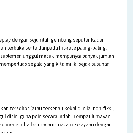
eplay dengan sejumlah gembung seputar kadar
n terbuka serta daripada hit-rate paling-paling.
n suplemen unggul masuk mempunyai banyak jumlah
memperluas segala yang kita miliki sejak susunan
 tersohor (atau terkenal) kekal di nilai non-fiksi,
ggul disini guna poin secara indah. Tempat lumayan
ngkau mengindra bermacam-macam kejayaan dengan
asang.