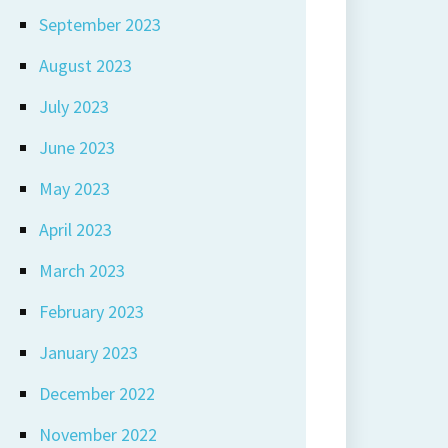
September 2023
August 2023
July 2023
June 2023
May 2023
April 2023
March 2023
February 2023
January 2023
December 2022
November 2022