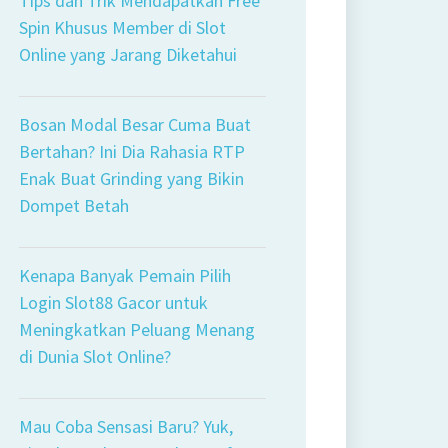
Tips dan Trik Mendapatkan Free
Spin Khusus Member di Slot
Online yang Jarang Diketahui
Bosan Modal Besar Cuma Buat
Bertahan? Ini Dia Rahasia RTP
Enak Buat Grinding yang Bikin
Dompet Betah
Kenapa Banyak Pemain Pilih
Login Slot88 Gacor untuk
Meningkatkan Peluang Menang
di Dunia Slot Online?
Mau Coba Sensasi Baru? Yuk,