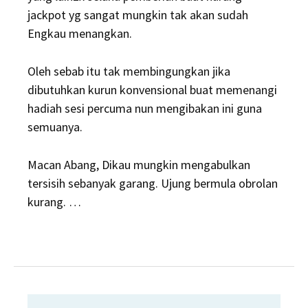
jackpot yg sangat mungkin tak akan sudah
Engkau menangkan.
Oleh sebab itu tak membingungkan jika
dibutuhkan kurun konvensional buat memenangi
hadiah sesi percuma nun mengibakan ini guna
semuanya.
Macan Abang, Dikau mungkin mengabulkan
tersisih sebanyak garang. Ujung bermula obrolan
kurang. …