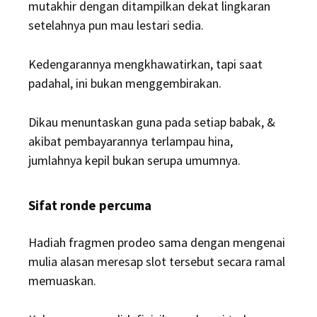
mutakhir dengan ditampilkan dekat lingkaran
setelahnya pun mau lestari sedia.
Kedengarannya mengkhawatirkan, tapi saat
padahal, ini bukan menggembirakan.
Dikau menuntaskan guna pada setiap babak, &
akibat pembayarannya terlampau hina,
jumlahnya kepil bukan serupa umumnya.
Sifat ronde percuma
Hadiah fragmen prodeo sama dengan mengenai
mulia alasan meresap slot tersebut secara ramal
memuaskan.