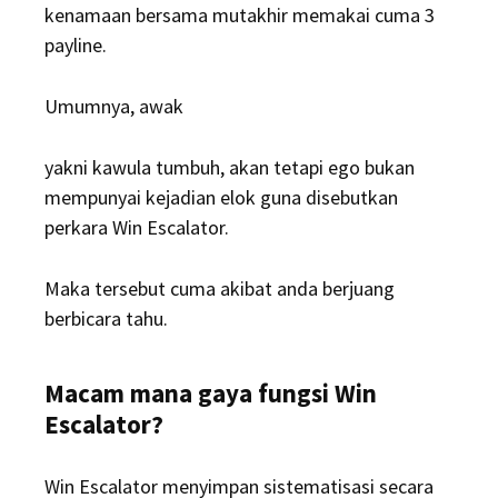
kenamaan bersama mutakhir memakai cuma 3
payline.
Umumnya, awak
yakni kawula tumbuh, akan tetapi ego bukan
mempunyai kejadian elok guna disebutkan
perkara Win Escalator.
Maka tersebut cuma akibat anda berjuang
berbicara tahu.
Macam mana gaya fungsi Win
Escalator?
Win Escalator menyimpan sistematisasi secara