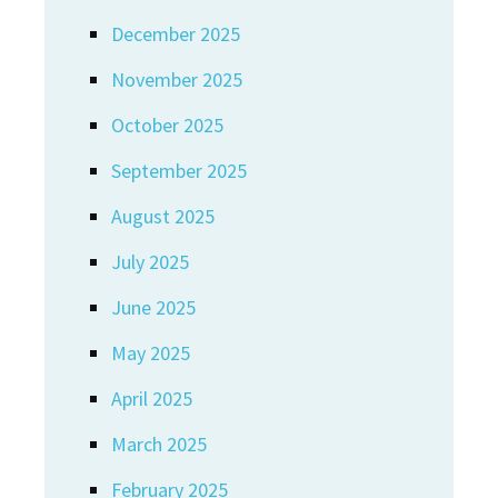
December 2025
November 2025
October 2025
September 2025
August 2025
July 2025
June 2025
May 2025
April 2025
March 2025
February 2025