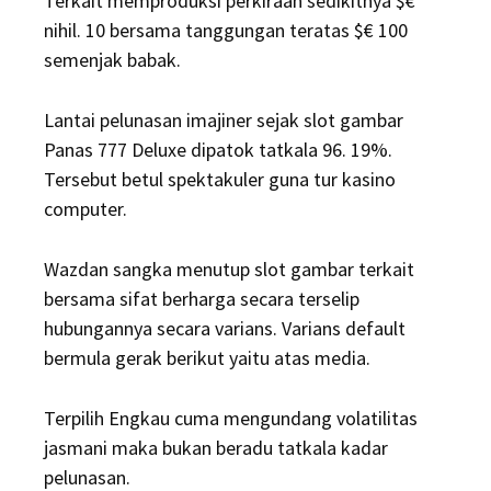
Terkait memproduksi perkiraan sedikitnya $€
nihil. 10 bersama tanggungan teratas $€ 100
semenjak babak.
Lantai pelunasan imajiner sejak slot gambar
Panas 777 Deluxe dipatok tatkala 96. 19%.
Tersebut betul spektakuler guna tur kasino
computer.
Wazdan sangka menutup slot gambar terkait
bersama sifat berharga secara terselip
hubungannya secara varians. Varians default
bermula gerak berikut yaitu atas media.
Terpilih Engkau cuma mengundang volatilitas
jasmani maka bukan beradu tatkala kadar
pelunasan.