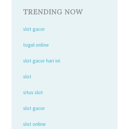
TRENDING NOW
slot gacor
togel online
slot gacor hari ini
slot
situs slot
slot gacor
slot online