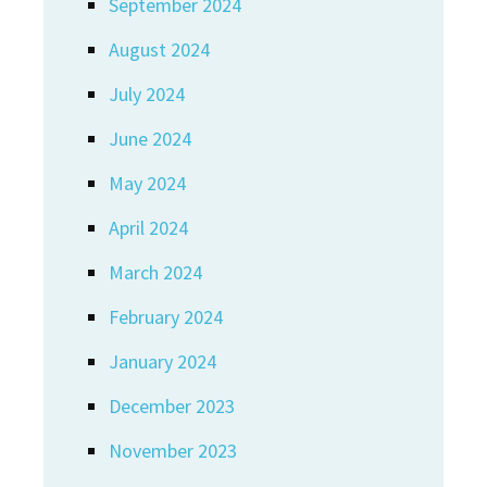
September 2024
August 2024
July 2024
June 2024
May 2024
April 2024
March 2024
February 2024
January 2024
December 2023
November 2023