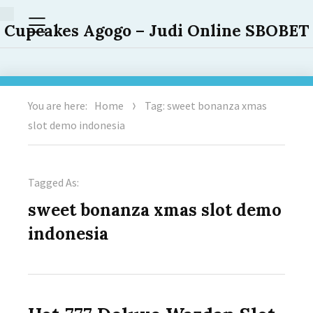
Menu
Cupcakes Agogo – Judi Online SBOBET
You are here:
Home
Tag: sweet bonanza xmas
slot demo indonesia
Tagged As:
sweet bonanza xmas slot demo
indonesia