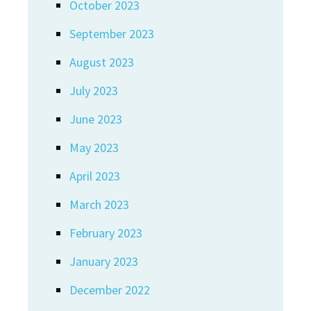
October 2023
September 2023
August 2023
July 2023
June 2023
May 2023
April 2023
March 2023
February 2023
January 2023
December 2022