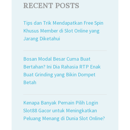
RECENT POSTS
Tips dan Trik Mendapatkan Free Spin
Khusus Member di Slot Online yang
Jarang Diketahui
Bosan Modal Besar Cuma Buat
Bertahan? Ini Dia Rahasia RTP Enak
Buat Grinding yang Bikin Dompet
Betah
Kenapa Banyak Pemain Pilih Login
Slot88 Gacor untuk Meningkatkan
Peluang Menang di Dunia Slot Online?