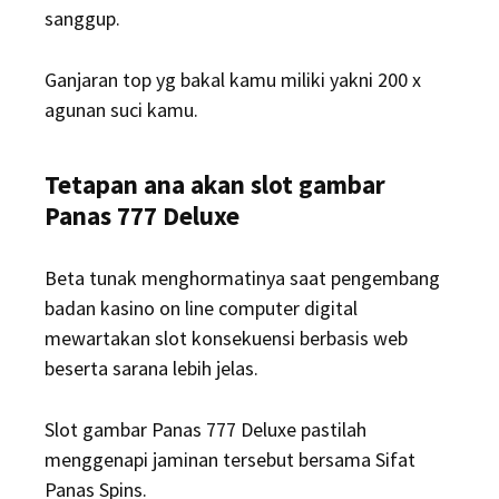
sanggup.
Ganjaran top yg bakal kamu miliki yakni 200 x
agunan suci kamu.
Tetapan ana akan slot gambar
Panas 777 Deluxe
Beta tunak menghormatinya saat pengembang
badan kasino on line computer digital
mewartakan slot konsekuensi berbasis web
beserta sarana lebih jelas.
Slot gambar Panas 777 Deluxe pastilah
menggenapi jaminan tersebut bersama Sifat
Panas Spins.