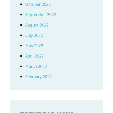
October 2022
September 2022
August 2022
July 2022
May 2022
April 2022
March 2022
February 2022