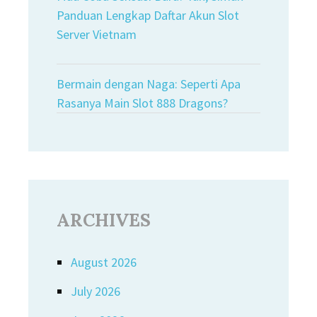
Panduan Lengkap Daftar Akun Slot
Server Vietnam
Bermain dengan Naga: Seperti Apa
Rasanya Main Slot 888 Dragons?
ARCHIVES
August 2026
July 2026