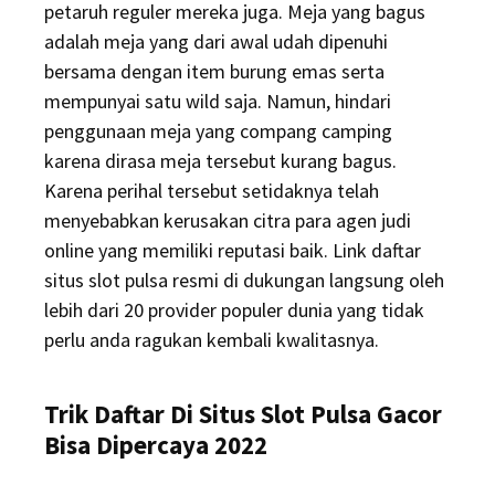
petaruh reguler mereka juga. Meja yang bagus
adalah meja yang dari awal udah dipenuhi
bersama dengan item burung emas serta
mempunyai satu wild saja. Namun, hindari
penggunaan meja yang compang camping
karena dirasa meja tersebut kurang bagus.
Karena perihal tersebut setidaknya telah
menyebabkan kerusakan citra para agen judi
online yang memiliki reputasi baik. Link daftar
situs slot pulsa resmi di dukungan langsung oleh
lebih dari 20 provider populer dunia yang tidak
perlu anda ragukan kembali kwalitasnya.
Trik Daftar Di Situs Slot Pulsa Gacor
Bisa Dipercaya 2022