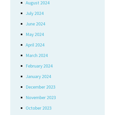
August 2024
July 2024
June 2024
May 2024
April 2024
March 2024
February 2024
January 2024
December 2023
November 2023
October 2023