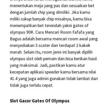
menentukan meja yang pas dan sesuaikan bet
dengan jumlah chip yang dimiliki. Jika kamu
miliki cukup banyak chip misalnya, kamu bisa
menempatkan bet terendah yakni gates of
olympus 90K. Cara Mencari Room Fafafa yang
Bagus adalah bersama mencari room awal yang
menyediakan 3 scater dan terdapat 2 kakek
merah. Selain itu, room jenis ini banyak dipilih
olympus slot oleh pemain dan bisa berikan hasil
yang maksimal. Jadi, pastikan kamu atur
kecepatan aplikasi speeder kamu bersama nilai
41.4 yang juga admin gunakan tidak lambat dan
tidak juga terlalu cepat.
Slot Gacor Gates Of Olympus