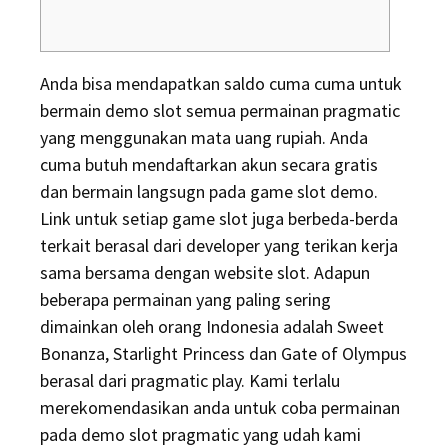
Anda bisa mendapatkan saldo cuma cuma untuk
bermain demo slot semua permainan pragmatic
yang menggunakan mata uang rupiah. Anda
cuma butuh mendaftarkan akun secara gratis
dan bermain langsugn pada game slot demo.
Link untuk setiap game slot juga berbeda-berda
terkait berasal dari developer yang terikan kerja
sama bersama dengan website slot. Adapun
beberapa permainan yang paling sering
dimainkan oleh orang Indonesia adalah Sweet
Bonanza, Starlight Princess dan Gate of Olympus
berasal dari pragmatic play. Kami terlalu
merekomendasikan anda untuk coba permainan
pada demo slot pragmatic yang udah kami