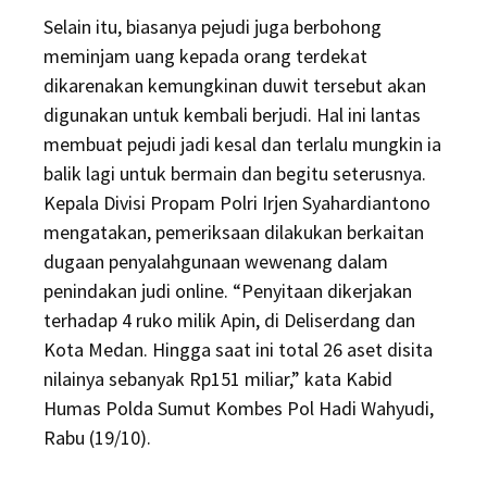
Selain itu, biasanya pejudi juga berbohong
meminjam uang kepada orang terdekat
dikarenakan kemungkinan duwit tersebut akan
digunakan untuk kembali berjudi. Hal ini lantas
membuat pejudi jadi kesal dan terlalu mungkin ia
balik lagi untuk bermain dan begitu seterusnya.
Kepala Divisi Propam Polri Irjen Syahardiantono
mengatakan, pemeriksaan dilakukan berkaitan
dugaan penyalahgunaan wewenang dalam
penindakan judi online. “Penyitaan dikerjakan
terhadap 4 ruko milik Apin, di Deliserdang dan
Kota Medan. Hingga saat ini total 26 aset disita
nilainya sebanyak Rp151 miliar,” kata Kabid
Humas Polda Sumut Kombes Pol Hadi Wahyudi,
Rabu (19/10).