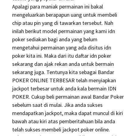
Apalagi para maniak permainan ini bakal
mengeluarkan berapapun uang untuk membeli
chip atau pin yang di tawarkan tersebut. Nah
inilah berikut model permainan yang kami idn
poker sediakan bagi anda yang belum
mengetahui permainan yang ada disitus idn
poker kita ini. Maka dari itu daftar idn poker
sekarang dan ajak rekan anda untuk bermain
sekarang juga. Tentunya kita sebagai Bandar
POKER ONLINE TERBESAR telah menyiapkan
jackpot terbesar untuk anda kala bermain IDN
POKER. Cukup beli permainan awal Bandar Poker
sebelum saat di mulai. Jika anda sukses
mendapatkan jackpot, maka dapat muncul di kiri
bawah atau kiri atas pemberitahuan bila anda
telah sukses membeli jackpot poker online.