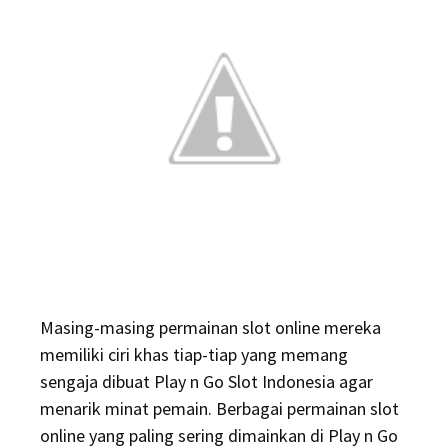
Masing-masing permainan slot online mereka
memiliki ciri khas tiap-tiap yang memang
sengaja dibuat Play n Go Slot Indonesia agar
menarik minat pemain. Berbagai permainan slot
online yang paling sering dimainkan di Play n Go