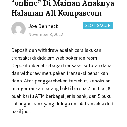
“online” Di Mainan Anaknya
Halaman All Kompascom
Author
CATEGORIES:
Joe Bennett
SLOT GACOR
Posted
November 3, 2022
on
Deposit dan withdraw adalah cara lakukan
transaksi di didalam web poker idn resmi.
Deposit dikenal sebagai transaksi setoran dana
dan withdraw merupakan transaksi penarikan
dana. Atas penggerebekan tersebut, kepolisian
mengamankan barang bukti berupa 7 unit pc, 8
buah kartu ATM berbagai jenis bank, dan 5 buku
tabungan bank yang diduga untuk transaksi duit
hasil judi.