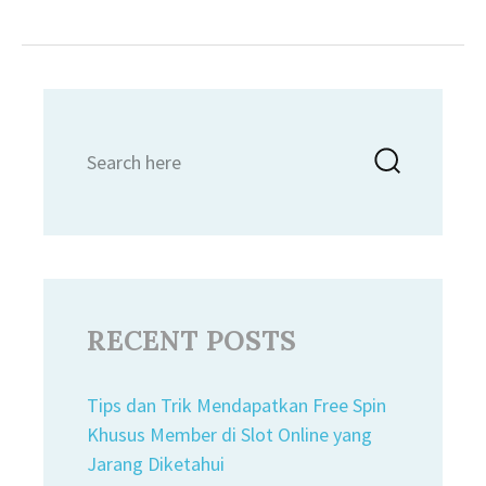
Search
Searc
for:
RECENT POSTS
Tips dan Trik Mendapatkan Free Spin
Khusus Member di Slot Online yang
Jarang Diketahui