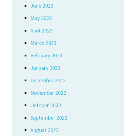
June 2023
May 2023
April 2023
March 2023
February 2023
January 2023
December 2022
November 2022
October 2022
September 2022
August 2022