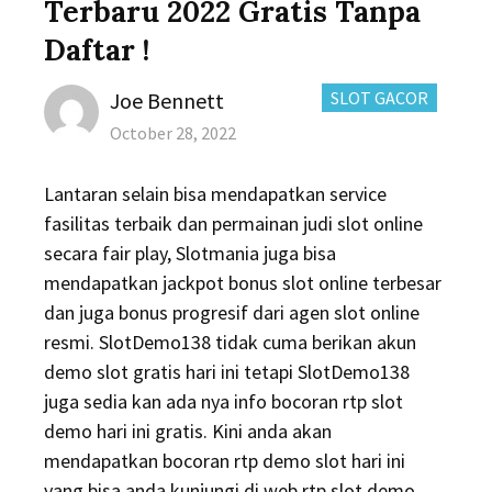
Terbaru 2022 Gratis Tanpa
Daftar !
Author
CATEGORIES:
Joe Bennett
SLOT GACOR
Posted
October 28, 2022
on
Lantaran selain bisa mendapatkan service
fasilitas terbaik dan permainan judi slot online
secara fair play, Slotmania juga bisa
mendapatkan jackpot bonus slot online terbesar
dan juga bonus progresif dari agen slot online
resmi. SlotDemo138 tidak cuma berikan akun
demo slot gratis hari ini tetapi SlotDemo138
juga sedia kan ada nya info bocoran rtp slot
demo hari ini gratis. Kini anda akan
mendapatkan bocoran rtp demo slot hari ini
yang bisa anda kunjungi di web rtp slot demo