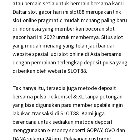
atau pemain setia untuk bermain bersama kami.
Daftar slot gacor hari ini slot88 merupakan link
slot online pragmatic mudah menang paling baru
di Indonesia yang memberikan bocoran slot
gacor hari ini 2022 untuk membernya. Situs slot
yang mudah menang yang telah jadi bandar
website spesial judi slot online di Asia bersama
dengan permainan terlengkap deposit pulsa yang
di berikan oleh website SLOT88.
Tak hanya itu, tersedia juga metode deposit
bersama pulsa Telkomsel & XL tanpa potongan
yang bisa digunakan para member apabila ingin
lakukan transaksi di SLOT88. Kami juga
berencana untuk sediakan metode deposit
menggunakan e-money seperti GOPAY, OVO dan
DANA selama 24 jam. Pelayanan customer