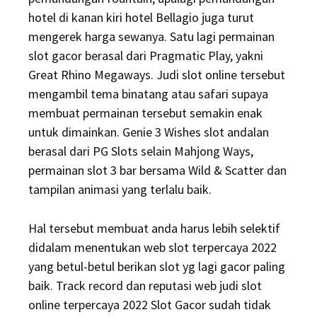
hotel di kanan kiri hotel Bellagio juga turut
mengerek harga sewanya. Satu lagi permainan
slot gacor berasal dari Pragmatic Play, yakni
Great Rhino Megaways. Judi slot online tersebut
mengambil tema binatang atau safari supaya
membuat permainan tersebut semakin enak
untuk dimainkan. Genie 3 Wishes slot andalan
berasal dari PG Slots selain Mahjong Ways,
permainan slot 3 bar bersama Wild & Scatter dan
tampilan animasi yang terlalu baik.
Hal tersebut membuat anda harus lebih selektif
didalam menentukan web slot terpercaya 2022
yang betul-betul berikan slot yg lagi gacor paling
baik. Track record dan reputasi web judi slot
online terpercaya 2022 Slot Gacor sudah tidak