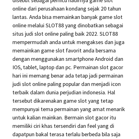
disebut sebagai pemicu hadirnya game slot
online dari perusahaan kondang sejak 20 tahun
lantas. Anda bisa memainkan banyak game slot
online melalui SLOT88 yang dinobatkan sebagai
situs judi slot online paling baik 2022. SLOT88
mempermudah anda untuk mengakses dan juga
memainkan game slot favorit anda bersama
dengan menggunakan smartphone Android dan
IOS, tablet, laptop dan pc. Permainan slot gacor
hari ini memang benar ada tetap jadi permainan
judi slot online paling popular dan menjadi icon
terbaik dalam dunia perjudian indonesia. Hal
tersebut dikarenakan game slot yang tetap
mempunyai tema permainan yang amat menarik
untuk kalian mainkan. Bermain slot gacor itu
memiliki ciri khas tersendiri dan feel yang di
dapatpun bakal terasa terlalu berbeda bila saja