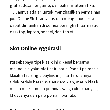
grafis, desainer game, dan pakar matematika.
Tujuannya adalah untuk menghasilkan permainan
judi Online Slot fantastis dan menghibur serta
dapat dimainkan di semua perangkat, termasuk
desktop, laptop, ponsel, dan tablet.
Slot Online Yggdrasil
Itu sebabnya tipe klasik ini dikenal bersama
makna lain yakni slot satu baris. Pada tipe mesin
klasik atau single payline ini, nilai taruhannya
tidak terlalu besar. Walau demikian, mesin klasik
masih miliki jumlah peminat yang cukup banyak,
khususnya dari para pemain pemula.