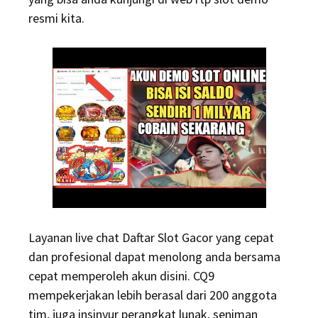
resmi kita.
Layanan live chat Daftar Slot Gacor yang cepat
dan profesional dapat menolong anda bersama
cepat memperoleh akun disini. CQ9
mempekerjakan lebih berasal dari 200 anggota
tim, juga insinyur perangkat lunak, seniman