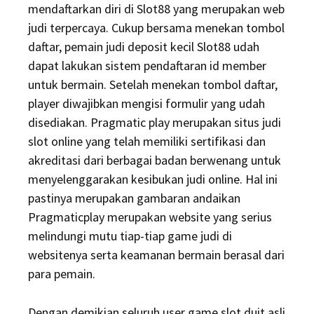
mendaftarkan diri di Slot88 yang merupakan web
judi terpercaya. Cukup bersama menekan tombol
daftar, pemain judi deposit kecil Slot88 udah
dapat lakukan sistem pendaftaran id member
untuk bermain. Setelah menekan tombol daftar,
player diwajibkan mengisi formulir yang udah
disediakan. Pragmatic play merupakan situs judi
slot online yang telah memiliki sertifikasi dan
akreditasi dari berbagai badan berwenang untuk
menyelenggarakan kesibukan judi online. Hal ini
pastinya merupakan gambaran andaikan
Pragmaticplay merupakan website yang serius
melindungi mutu tiap-tiap game judi di
websitenya serta keamanan bermain berasal dari
para pemain.
Dengan demikian seluruh user game slot duit asli