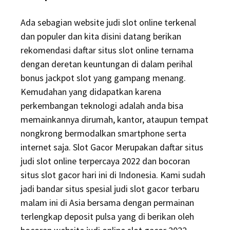
Ada sebagian website judi slot online terkenal
dan populer dan kita disini datang berikan
rekomendasi daftar situs slot online ternama
dengan deretan keuntungan di dalam perihal
bonus jackpot slot yang gampang menang.
Kemudahan yang didapatkan karena
perkembangan teknologi adalah anda bisa
memainkannya dirumah, kantor, ataupun tempat
nongkrong bermodalkan smartphone serta
internet saja. Slot Gacor Merupakan daftar situs
judi slot online terpercaya 2022 dan bocoran
situs slot gacor hari ini di Indonesia. Kami sudah
jadi bandar situs spesial judi slot gacor terbaru
malam ini di Asia bersama dengan permainan
terlengkap deposit pulsa yang di berikan oleh