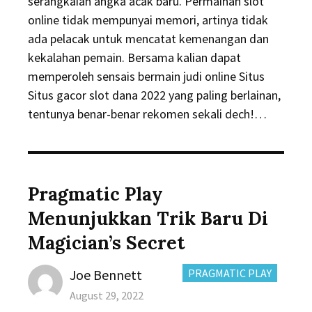
serangkaian angka acak baru. Permainan slot
online tidak mempunyai memori, artinya tidak
ada pelacak untuk mencatat kemenangan dan
kekalahan pemain. Bersama kalian dapat
memperoleh sensais bermain judi online Situs
Situs gacor slot dana 2022 yang paling berlainan,
tentunya benar-benar rekomen sekali dech!…
Pragmatic Play
Menunjukkan Trik Baru Di
Magician’s Secret
Author
CATEGORIES:
Joe Bennett
PRAGMATIC PLAY
Posted
August 29, 2022