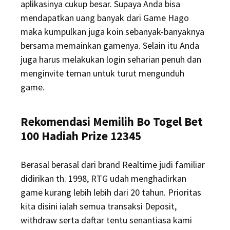
aplikasinya cukup besar. Supaya Anda bisa
mendapatkan uang banyak dari Game Hago
maka kumpulkan juga koin sebanyak-banyaknya
bersama memainkan gamenya. Selain itu Anda
juga harus melakukan login seharian penuh dan
menginvite teman untuk turut mengunduh
game.
Rekomendasi Memilih Bo Togel Bet
100 Hadiah Prize 12345
Berasal berasal dari brand Realtime judi familiar
didirikan th. 1998, RTG udah menghadirkan
game kurang lebih lebih dari 20 tahun. Prioritas
kita disini ialah semua transaksi Deposit,
withdraw serta daftar tentu senantiasa kami