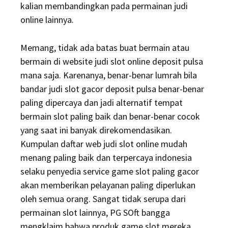
kalian membandingkan pada permainan judi
online lainnya.
Memang, tidak ada batas buat bermain atau
bermain di website judi slot online deposit pulsa
mana saja. Karenanya, benar-benar lumrah bila
bandar judi slot gacor deposit pulsa benar-benar
paling dipercaya dan jadi alternatif tempat
bermain slot paling baik dan benar-benar cocok
yang saat ini banyak direkomendasikan.
Kumpulan daftar web judi slot online mudah
menang paling baik dan terpercaya indonesia
selaku penyedia service game slot paling gacor
akan memberikan pelayanan paling diperlukan
oleh semua orang. Sangat tidak serupa dari
permainan slot lainnya, PG SOft bangga
mengklaim bahwa produk game slot mereka