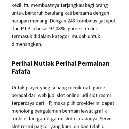
kecil. Itu membuatnya terjangkau bagi orang
untuk bertaruh berulang kali bersama dengan
harapan menang. Dengan 243 kombinasi jackpot
dan RTP sebesar 97,08%, game satu ini
termasuk didalam kategori mudah untuk
dimenangkan.
Perihal Mutlak Perihal Permainan
Fafafa
Untuk player yang senang menikmati game
berasal dari web judi slot online judi slot resmi
terpercaya dari HP, maka pilih provider ini dapat
menolong pengalaman bermain lewat grafik
mobile dari game-game slot ciptaannya. Server
slot resmi pagcor yang kami dirikan telah di