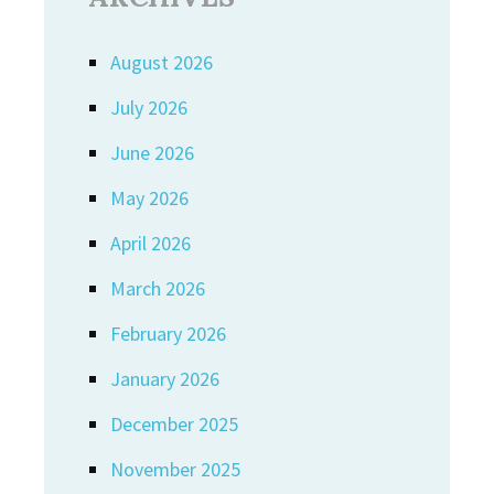
August 2026
July 2026
June 2026
May 2026
April 2026
March 2026
February 2026
January 2026
December 2025
November 2025