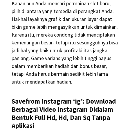
Kapan pun Anda mencari permainan slot baru,
pilih di antara yang tersedia di perangkat Anda.
Hal-hal layaknya grafik dan ukuran layar dapat
bikin game lebih mengasyikkan untuk dimainkan.
Karena itu, mereka condong tidak menciptakan
kemenangan besar- tetapi itu sesungguhnya bisa
jadi hal yang baik untuk profitabilitas jangka
panjang. Game varians yang lebih tinggi bagus
dalam memberikan hadiah dan bonus besar,
tetapi Anda harus bermain sedikit lebih lama
untuk mendapatkan hadiah.
Savefrom Instagram ‘ig’: Download
Berbagai Video Instagram Didalam
Bentuk Full Hd, Hd, Dan Sq Tanpa
Aplikasi