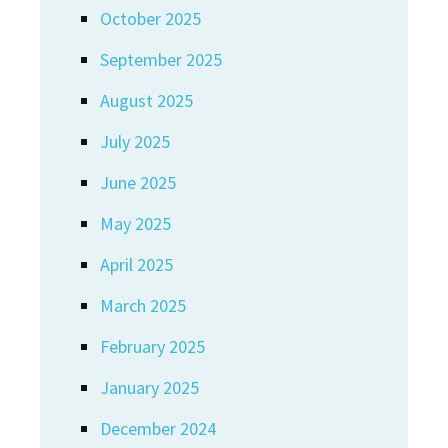
October 2025
September 2025
August 2025
July 2025
June 2025
May 2025
April 2025
March 2025
February 2025
January 2025
December 2024