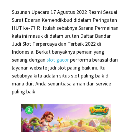
Susunan Upacara 17 Agustus 2022 Resmi Sesuai
Surat Edaran Kemendikbud didalam Peringatan
HUT ke-77 RI Itulah sebabnya Sarana Permainan
kala ini masuk di dalam urutan Daftar Bandar
Judi Slot Terpercaya dan Terbaik 2022 di
Indonesia. Berkat banyaknya pemain yang
senang dengan
slot gacor
performa berasal dari
layanan website judi slot paling baik ini. Itu
sebabnya kita adalah situs slot paling baik di
mana duit Anda senantiasa aman dan service
paling baik.