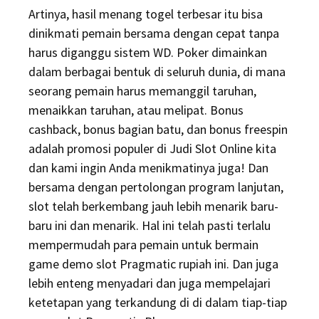
Artinya, hasil menang togel terbesar itu bisa
dinikmati pemain bersama dengan cepat tanpa
harus diganggu sistem WD. Poker dimainkan
dalam berbagai bentuk di seluruh dunia, di mana
seorang pemain harus memanggil taruhan,
menaikkan taruhan, atau melipat. Bonus
cashback, bonus bagian batu, dan bonus freespin
adalah promosi populer di Judi Slot Online kita
dan kami ingin Anda menikmatinya juga! Dan
bersama dengan pertolongan program lanjutan,
slot telah berkembang jauh lebih menarik baru-
baru ini dan menarik. Hal ini telah pasti terlalu
mempermudah para pemain untuk bermain
game demo slot Pragmatic rupiah ini. Dan juga
lebih enteng menyadari dan juga mempelajari
ketetapan yang terkandung di di dalam tiap-tiap