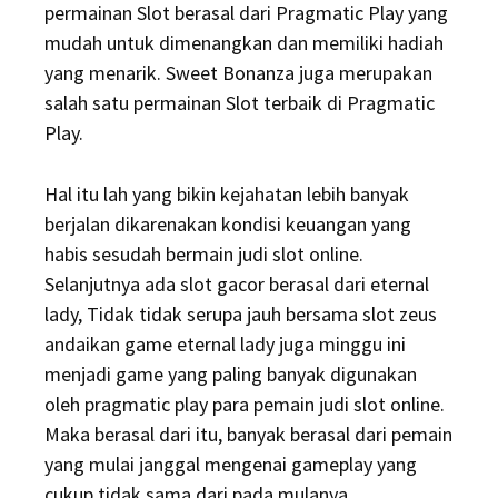
permainan Slot berasal dari Pragmatic Play yang
mudah untuk dimenangkan dan memiliki hadiah
yang menarik. Sweet Bonanza juga merupakan
salah satu permainan Slot terbaik di Pragmatic
Play.
Hal itu lah yang bikin kejahatan lebih banyak
berjalan dikarenakan kondisi keuangan yang
habis sesudah bermain judi slot online.
Selanjutnya ada slot gacor berasal dari eternal
lady, Tidak tidak serupa jauh bersama slot zeus
andaikan game eternal lady juga minggu ini
menjadi game yang paling banyak digunakan
oleh pragmatic play para pemain judi slot online.
Maka berasal dari itu, banyak berasal dari pemain
yang mulai janggal mengenai gameplay yang
cukup tidak sama dari pada mulanya.