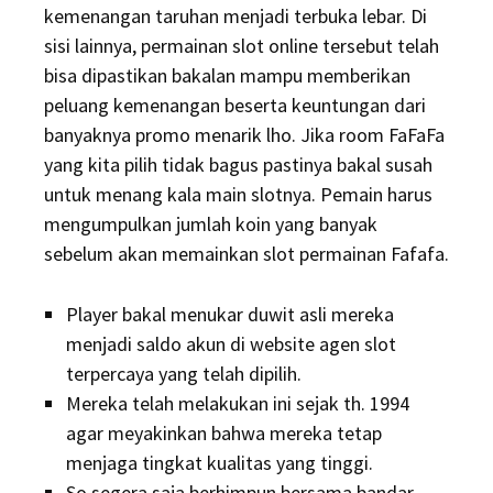
kemenangan taruhan menjadi terbuka lebar. Di
sisi lainnya, permainan slot online tersebut telah
bisa dipastikan bakalan mampu memberikan
peluang kemenangan beserta keuntungan dari
banyaknya promo menarik lho. Jika room FaFaFa
yang kita pilih tidak bagus pastinya bakal susah
untuk menang kala main slotnya. Pemain harus
mengumpulkan jumlah koin yang banyak
sebelum akan memainkan slot permainan Fafafa.
Player bakal menukar duwit asli mereka
menjadi saldo akun di website agen slot
terpercaya yang telah dipilih.
Mereka telah melakukan ini sejak th. 1994
agar meyakinkan bahwa mereka tetap
menjaga tingkat kualitas yang tinggi.
So segera saja berhimpun bersama bandar