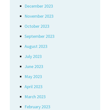
December 2023
November 2023
October 2023
September 2023
August 2023
July 2023
June 2023
May 2023
April 2023
March 2023
February 2023