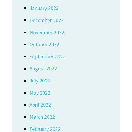
January 2023
December 2022
November 2022
October 2022
September 2022
August 2022
July 2022
May 2022
April 2022
March 2022
February 2022