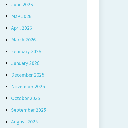
June 2026
May 2026
April 2026
March 2026
February 2026
January 2026
December 2025
November 2025
October 2025
September 2025
August 2025