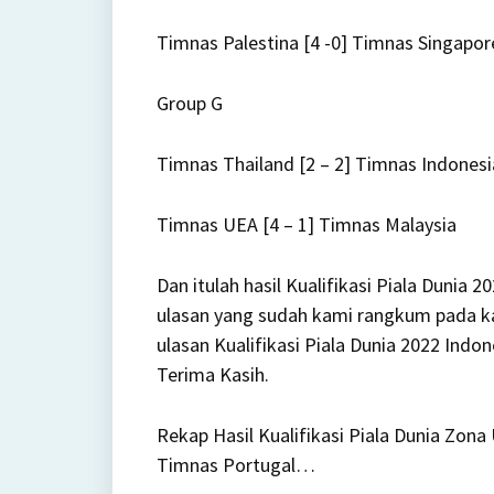
Timnas Palestina [4 -0] Timnas Singapor
Group G
Timnas Thailand [2 – 2] Timnas Indonesi
Timnas UEA [4 – 1] Timnas Malaysia
Dan itulah hasil Kualifikasi Piala Dunia
ulasan yang sudah kami rangkum pada ka
ulasan Kualifikasi Piala Dunia 2022 Indo
Terima Kasih.
Rekap Hasil Kualifikasi Piala Dunia Zon
Timnas Portugal…