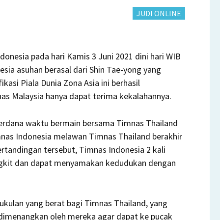
CATEGORIES:
JUDI ONLINE
ndonesia pada hari Kamis 3 Juni 2021 dini hari WIB
esia asuhan berasal dari Shin Tae-yong yang
asi Piala Dunia Zona Asia ini berhasil
s Malaysia hanya dapat terima kekalahannya.
perdana waktu bermain bersama Timnas Thailand
mnas Indonesia melawan Timnas Thailand berakhir
ertandingan tersebut, Timnas Indonesia 2 kali
bangkit dan dapat menyamakan kedudukan dengan
 pukulan yang berat bagi Timnas Thailand, yang
 dimenangkan oleh mereka agar dapat ke pucak