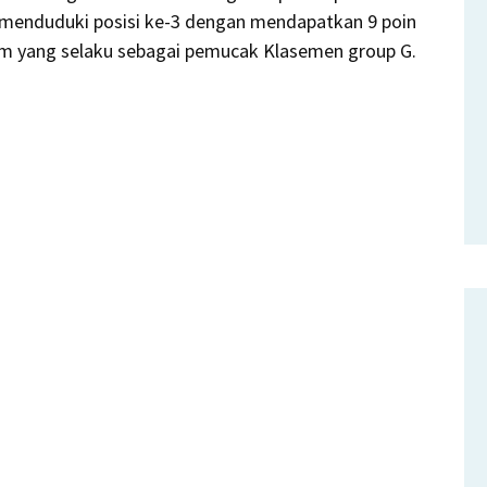
 menduduki posisi ke-3 dengan mendapatkan 9 poin
nam yang selaku sebagai pemucak Klasemen group G.