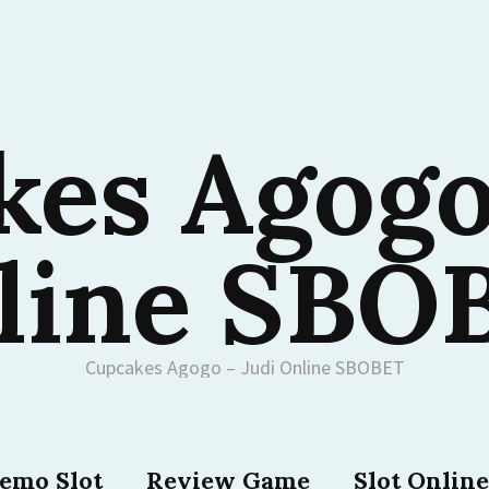
es Agogo
line SBO
Cupcakes Agogo – Judi Online SBOBET
emo Slot
Review Game
Slot Online