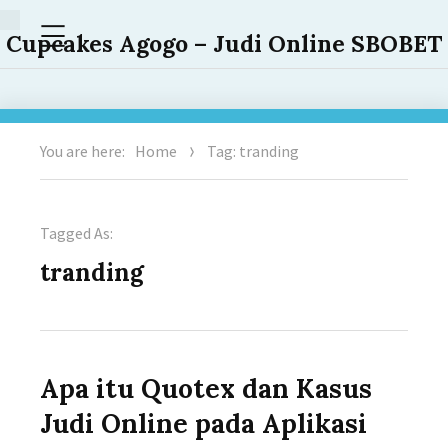
Menu
Cupcakes Agogo – Judi Online SBOBET
You are here:
Home
Tag: tranding
Tagged As:
tranding
Apa itu Quotex dan Kasus
Judi Online pada Aplikasi