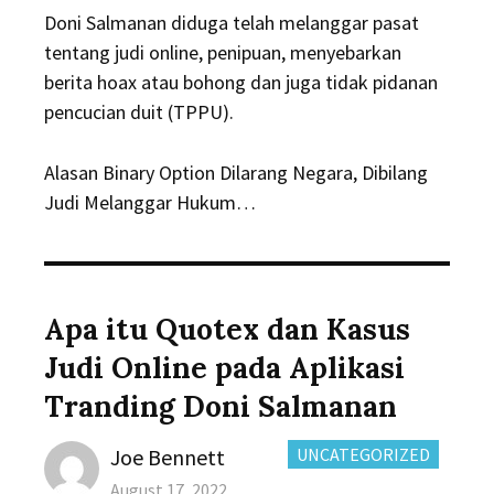
Doni Salmanan diduga telah melanggar pasat
tentang judi online, penipuan, menyebarkan
berita hoax atau bohong dan juga tidak pidanan
pencucian duit (TPPU).
Alasan Binary Option Dilarang Negara, Dibilang
Judi Melanggar Hukum…
Apa itu Quotex dan Kasus
Judi Online pada Aplikasi
Tranding Doni Salmanan
Author
CATEGORIES:
Joe Bennett
UNCATEGORIZED
Posted
August 17, 2022