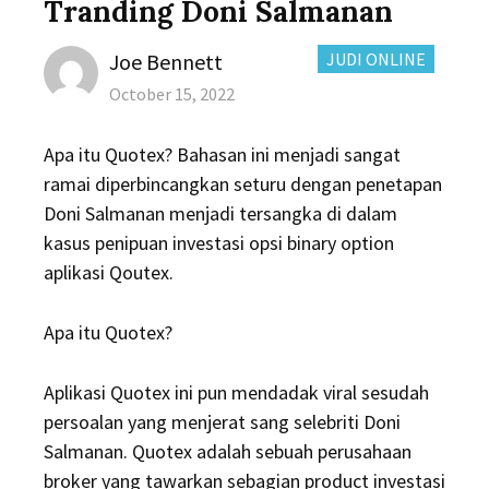
Tranding Doni Salmanan
Author
CATEGORIES:
Joe Bennett
JUDI ONLINE
Posted
October 15, 2022
on
Apa itu Quotex? Bahasan ini menjadi sangat
ramai diperbincangkan seturu dengan penetapan
Doni Salmanan menjadi tersangka di dalam
kasus penipuan investasi opsi binary option
aplikasi Qoutex.
Apa itu Quotex?
Aplikasi Quotex ini pun mendadak viral sesudah
persoalan yang menjerat sang selebriti Doni
Salmanan. Quotex adalah sebuah perusahaan
broker yang tawarkan sebagian product investasi