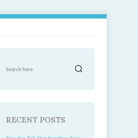
Search
Search
for:
RECENT POSTS