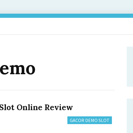
demo
Slot Online Review
CATEGORIES:
GACOR DEMO SLOT