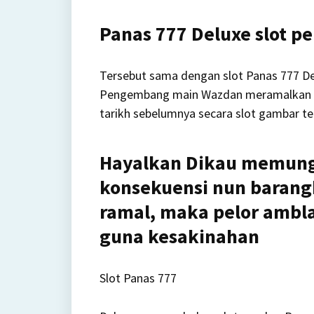
on
Panas 777 Deluxe slot 
Tersebut sama dengan slot Panas 777 De
Pengembang main Wazdan meramalkan ber
tarikh sebelumnya secara slot gambar te
Hayalkan Dikau memungu
konsekuensi nun barang
ramal, maka pelor ambl
guna kesakinahan
Slot Panas 777