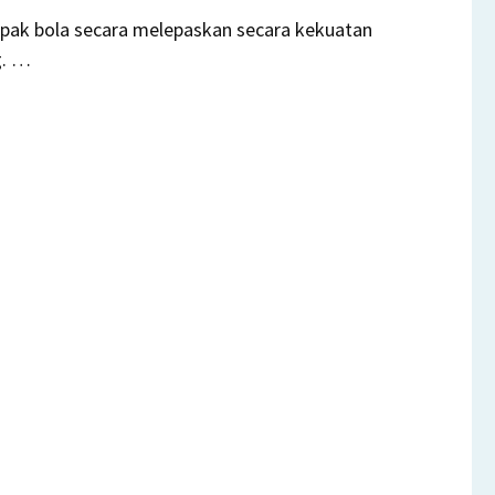
h sepak bola secara melepaskan secara kekuatan
g. …