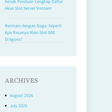
Simak Panduan Lengkap Daftar
Akun Slot Server Vietnam
Bermain dengan Naga: Seperti
Apa Rasanya Main Slot 888
Dragons?
ARCHIVES
August 2026
July 2026