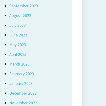
September 2023
August 2023
July 2023
June 2023
May 2023
April 2023
March 2023
February 2023
January 2023
December 2022
November 2022