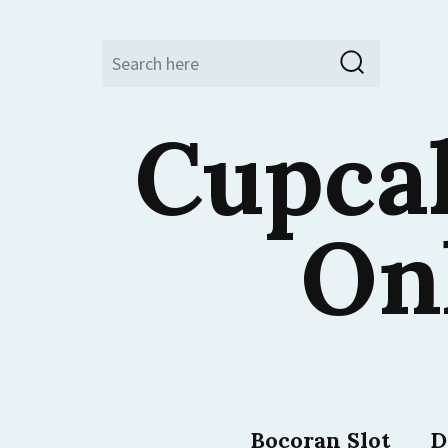
Search
Search
for:
Cupcak
On
Bocoran Slot
D