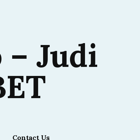
 – Judi
BET
Contact Us