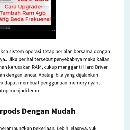
aksa sistem operasi tetap berjalan bersama dengan
a.. Jika perihal tersebut penyebabnya maka kalian
nan kerusakan RAM, cukup mengganti Hard Driver
an dengan lancar. Apalagi bila yang dijalankan
nya dapat membuat penggunaan memory nyaris
ptop menjadi lemot.
Airpods Dengan Mudah
merampungkan pekerjaan. Lebih jelasnya, yuk