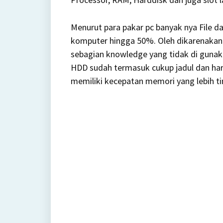
Menurut para pakar pc banyak nya File 
komputer hingga 50%. Oleh dikarenakan
sebagian knowledge yang tidak di gunakan
HDD sudah termasuk cukup jadul dan harus
memiliki kecepatan memori yang lebih t