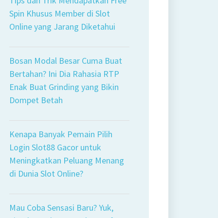
Tips dan Trik Mendapatkan Free
Spin Khusus Member di Slot
Online yang Jarang Diketahui
Bosan Modal Besar Cuma Buat
Bertahan? Ini Dia Rahasia RTP
Enak Buat Grinding yang Bikin
Dompet Betah
Kenapa Banyak Pemain Pilih
Login Slot88 Gacor untuk
Meningkatkan Peluang Menang
di Dunia Slot Online?
Mau Coba Sensasi Baru? Yuk,