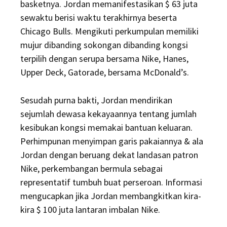
basketnya. Jordan memanifestasikan $ 63 juta
sewaktu berisi waktu terakhirnya beserta
Chicago Bulls. Mengikuti perkumpulan memiliki
mujur dibanding sokongan dibanding kongsi
terpilih dengan serupa bersama Nike, Hanes,
Upper Deck, Gatorade, bersama McDonald’s.
Sesudah purna bakti, Jordan mendirikan
sejumlah dewasa kekayaannya tentang jumlah
kesibukan kongsi memakai bantuan keluaran.
Perhimpunan menyimpan garis pakaiannya & ala
Jordan dengan beruang dekat landasan patron
Nike, perkembangan bermula sebagai
representatif tumbuh buat perseroan. Informasi
mengucapkan jika Jordan membangkitkan kira-
kira $ 100 juta lantaran imbalan Nike.