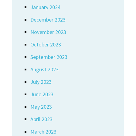
January 2024
December 2023
November 2023
October 2023
September 2023
August 2023
July 2023
June 2023
May 2023
April 2023
March 2023