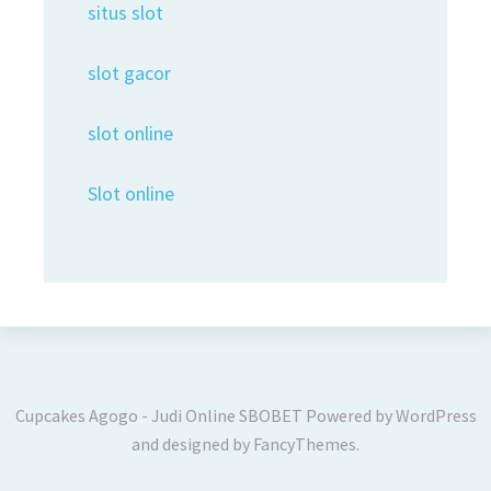
situs slot
slot gacor
slot online
Slot online
Cupcakes Agogo - Judi Online SBOBET
Powered by
WordPress
and designed by
FancyThemes
.