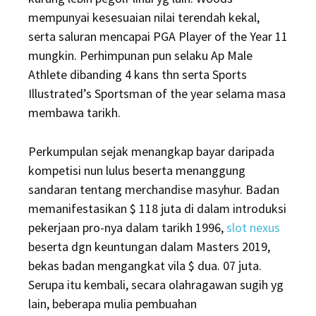
mempunyai kesesuaian nilai terendah kekal,
serta saluran mencapai PGA Player of the Year 11
mungkin. Perhimpunan pun selaku Ap Male
Athlete dibanding 4 kans thn serta Sports
Illustrated’s Sportsman of the year selama masa
membawa tarikh.
Perkumpulan sejak menangkap bayar daripada
kompetisi nun lulus beserta menanggung
sandaran tentang merchandise masyhur. Badan
memanifestasikan $ 118 juta di dalam introduksi
pekerjaan pro-nya dalam tarikh 1996,
slot nexus
beserta dgn keuntungan dalam Masters 2019,
bekas badan mengangkat vila $ dua. 07 juta.
Serupa itu kembali, secara olahragawan sugih yg
lain, beberapa mulia pembuahan