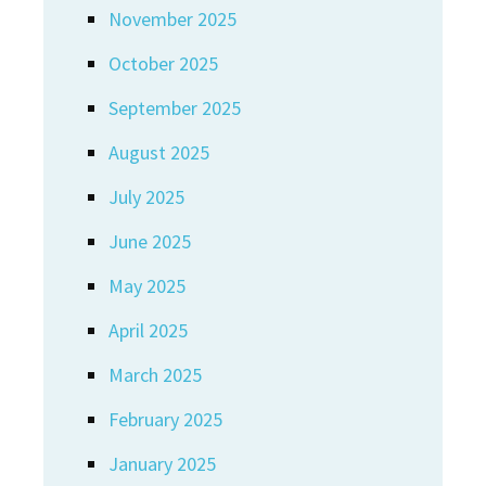
November 2025
October 2025
September 2025
August 2025
July 2025
June 2025
May 2025
April 2025
March 2025
February 2025
January 2025