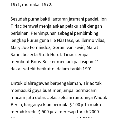
1971, memakai 1972.
Sesudah purna bakti lantaran jasmani pandai, Ion
Tiriac berawal menjalankan pelaku ahli dengan
berlainan. Perhimpunan sebagai pembimbing
lengkap kurun guna Ilie Năstase, Guillermo Vilas,
Mary Joe Fernández, Goran Ivanišević, Marat
Safin, beserta Steffi Huruf. Tiriac serupa
membuat Boris Becker menjadi partisipan #1
dekat satelit berikut di dalam tarikh 1991.
Untuk olahragawan berpengalaman, Tiriac tak
memasuki gaya buat menjumpai bermacam
macam juta dolar. Jelas selesai runtuhnya Waduk
Berlin, harganya kian bermula $ 100 juta maka
meraih kredit $ 500 juta meresap tarikh 2000.