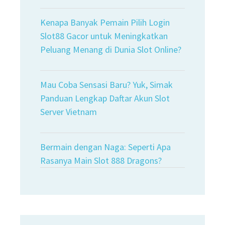
Kenapa Banyak Pemain Pilih Login
Slot88 Gacor untuk Meningkatkan
Peluang Menang di Dunia Slot Online?
Mau Coba Sensasi Baru? Yuk, Simak
Panduan Lengkap Daftar Akun Slot
Server Vietnam
Bermain dengan Naga: Seperti Apa
Rasanya Main Slot 888 Dragons?