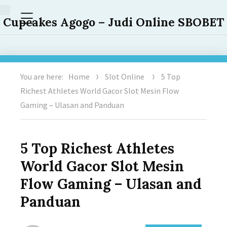
Menu
Cupcakes Agogo – Judi Online SBOBET
You are here:
Home
Slot Online
5 Top
Richest Athletes World Gacor Slot Mesin Flow
Gaming – Ulasan and Panduan
5 Top Richest Athletes
World Gacor Slot Mesin
Flow Gaming – Ulasan and
Panduan