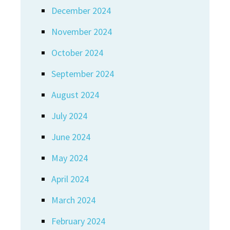
December 2024
November 2024
October 2024
September 2024
August 2024
July 2024
June 2024
May 2024
April 2024
March 2024
February 2024