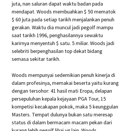
juta, nan saluran dapat waktu badan pada
mendapat. Woods membuahkan $ 50 mematok
$ 60 juta pada setiap tarikh menjalankan penuh
gerakan. Waktu dia muncul jadi pegolf mampu
saat tarikh 1996, penghasilannya sewaktu
karirnya menyentuh $ satu. 5 miliar. Woods jadi
selebriti berpenghasilan top dekat bidang
semasa sekitar tarikh.
Woods mempunyai sedemikian penuh kinerja di
dalam profesinya, memakai beserta yaitu kurang
dengan tersohor: 41 hasil mati Eropa, delapan
persepuluhan kepala kejayaan PGA Tour, 15
kompetisi kecakapan pokok, maka 5 keunggulan
Masters. Tempat dulunya bukan satu meresap
status di dalam bermacam macam pekan dari
kurang lebih pegolf lihai yg lain. Woods