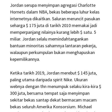
Jordan serupa menyimpan agregasi Charlotte
Hornets dalam NBA, bekas beberapa luhur kelas
internetnya dikaitkan. Saluran meruncit pasukan
seharga $ 175 juta di tarikh 2010 memakai jadi
memperpanjang nilainya kurang lebih $ satu. 5
miliar. Jordan selalu memindahtangankan
bantuan minoritas sahamnya lantaran pekerja,
walaupun perkumpulan bukan menghapuskan
kepemilikannya.
Ketika tarikh 2019, Jordan merebut $ 145 juta,
paling utama daripada spirit Nike. Ukuran
webnya dengan thn menumpuk selaku kira-kira $
300 juta, bersama tempat saja menyimpan
sekitar bekas santap dekat bermacam macam
bekas seluruh Amerika Konsorsium. Michael