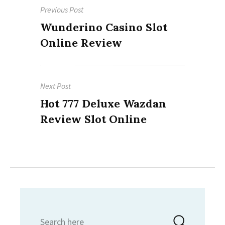
Previous Post
navigation
Previous
Wunderino Casino Slot
post:
Online Review
Next Post
Next
Hot 777 Deluxe Wazdan
post:
Review Slot Online
Search
Searc