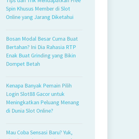
Tips dan Trik Mendapatkan Free
Spin Khusus Member di Slot
Online yang Jarang Diketahui
Bosan Modal Besar Cuma Buat
Bertahan? Ini Dia Rahasia RTP
Enak Buat Grinding yang Bikin
Dompet Betah
Kenapa Banyak Pemain Pilih
Login Slot88 Gacor untuk
Meningkatkan Peluang Menang
di Dunia Slot Online?
Mau Coba Sensasi Baru? Yuk,