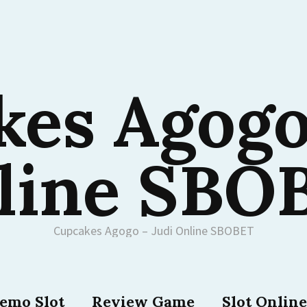
es Agogo
line SBO
Cupcakes Agogo – Judi Online SBOBET
emo Slot
Review Game
Slot Online