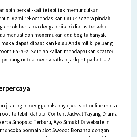
kan spin berkali-kali tetapi tak memunculkan
rsebut. Kami rekomendasikan untuk segera pindah
g cocok bersama dengan cii-ciri diatas tersebut.
tau manual dan menemukan ada begitu banyak
, maka dapat dipastikan kalau Anda miliki peluang
room FaFaFa. Setelah kalian mendapatkan scatter
i peluang untuk mendapatkan jackpot pada 1 – 2
erpercaya
 jika ingin menggunakannya judi slot online maka
root terlebih dahulu. ContentJadwal Tayang Drama
rta Sinopsis: Terbaru, Ayo Simak! Di website ini
 mencoba bermain slot Sweeet Bonanza dengan