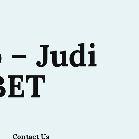
 – Judi
BET
Contact Us