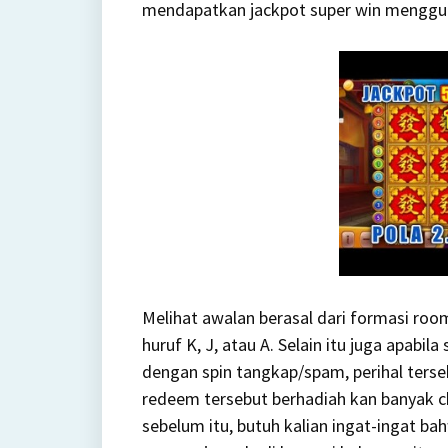
mendapatkan jackpot super win menggunak
Melihat awalan berasal dari formasi ro
huruf K, J, atau A. Selain itu juga apabil
dengan spin tangkap/spam, perihal ters
redeem tersebut berhadiah kan banyak c
sebelum itu, butuh kalian ingat-ingat 