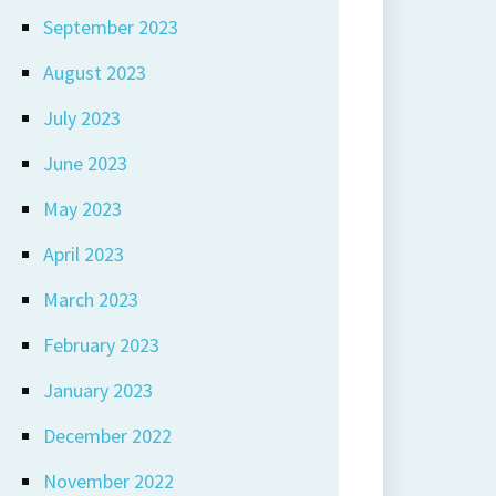
September 2023
August 2023
July 2023
June 2023
May 2023
April 2023
March 2023
February 2023
January 2023
December 2022
November 2022