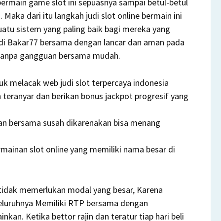
rmain game slot ini sepuasnya sampai betul-betul
aka dari itu langkah judi slot online bermain ini
atu sistem yang paling baik bagi mereka yang
di Bakar77 bersama dengan lancar dan aman pada
 tanpa gangguan bersama mudah.
tuk melacak web judi slot terpercaya indonesia
n teranyar dan berikan bonus jackpot progresif yang
an bersama susah dikarenakan bisa menang
mainan slot online yang memiliki nama besar di
tidak memerlukan modal yang besar, Karena
eluruhnya Memiliki RTP bersama dengan
an. Ketika bettor rajin dan teratur tiap hari beli