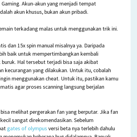
k Gaming. Akun-akun yang menjadi tempat
dalah akun khusus, bukan akun pribadi.
 pemain terkadang malas untuk menggunakan trik ini.
is dan 15x spin manual misalnya ya. Daripada
lebih baik untuk mempertimbangkan kembali
ruk. Hal tersebut terjadi bisa saja akibat
n kecurangan yang dilakukan. Untuk itu, cobalah
ngin menggunakan cheat. Untuk itu, pastikan kamu
matis agar proses scanning langsung berjalan
 bisa melihat pergerakan fan yang berputar. Jika fan
a kecil sangat direkomendasikan. Sebelum
pat
gates of olympus
versi beta nya terlebih dahulu
n menemukan beberapa bug didalamnya. Banyak