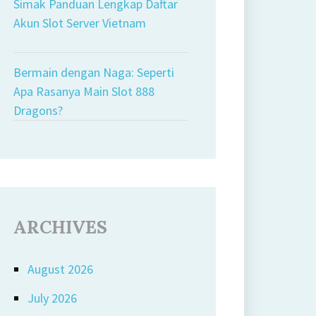
Simak Panduan Lengkap Daftar
Akun Slot Server Vietnam
Bermain dengan Naga: Seperti
Apa Rasanya Main Slot 888
Dragons?
ARCHIVES
August 2026
July 2026