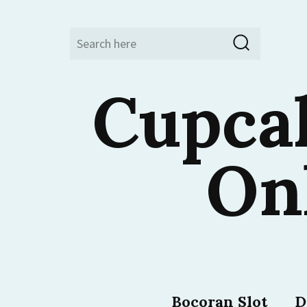
Search
Search
for:
Cupcak
On
Bocoran Slot
D