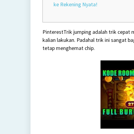
ke Rekening Nyata!
PinterestTrik jumping adalah trik cepa
kalian lakukan. Padahal trik ini sangat 
tetap menghemat chip.