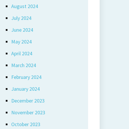
August 2024
July 2024
June 2024
May 2024
April 2024
March 2024
February 2024
January 2024
December 2023
November 2023
October 2023