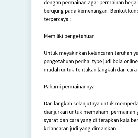
dengan permainan agar permainan berjal
berujung pada kemenangan. Berikut kunc
terpercaya :
Memiliki pengetahuan
Untuk meyakinkan kelancaran taruhan ya
pengetahuan perihal type judi bola onlin
mudah untuk tentukan langkah dan cara 
Pahami permainannya
Dan langkah selanjutnya untuk memperl
dianjurkan untuk memahami permainan y
syarat dan cara yang di terapkan kala 
kelancaran judi yang dimainkan.