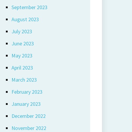
September 2023
August 2023
July 2023
June 2023
May 2023
April 2023
March 2023
February 2023
January 2023
December 2022
November 2022