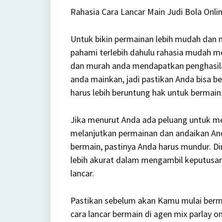
Rahasia Cara Lancar Main Judi Bola Onlin
Untuk bikin permainan lebih mudah dan 
pahami terlebih dahulu rahasia mudah 
dan murah anda mendapatkan penghasilan 
anda mainkan, jadi pastikan Anda bisa b
harus lebih beruntung hak untuk bermain
Jika menurut Anda ada peluang untuk m
melanjutkan permainan dan andaikan And
bermain, pastinya Anda harus mundur. Di
lebih akurat dalam mengambil keputusan
lancar.
Pastikan sebelum akan Kamu mulai berma
cara lancar bermain di agen mix parlay 