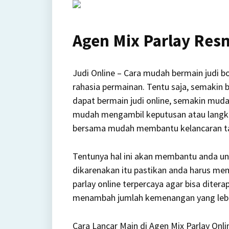
Agen Mix Parlay Resm
Judi Online – Cara mudah bermain judi bo
rahasia permainan. Tentu saja, semaki
dapat bermain judi online, semakin muda
mudah mengambil keputusan atau langka
bersama mudah membantu kelancaran ta
Tentunya hal ini akan membantu anda u
dikarenakan itu pastikan anda harus mem
parlay online terpercaya agar bisa dite
menambah jumlah kemenangan yang lebi
Cara Lancar Main di Agen Mix Parlay Onl