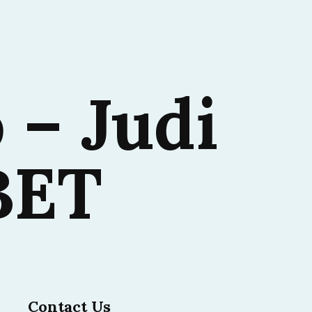
 – Judi
BET
Contact Us