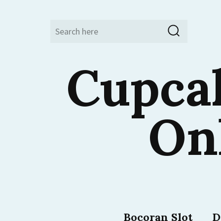
Search
Search
for:
Cupcak
On
Bocoran Slot
D