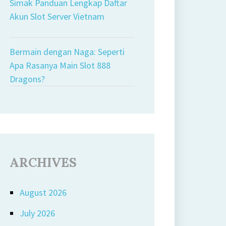
Simak Panduan Lengkap Daftar
Akun Slot Server Vietnam
Bermain dengan Naga: Seperti
Apa Rasanya Main Slot 888
Dragons?
ARCHIVES
August 2026
July 2026