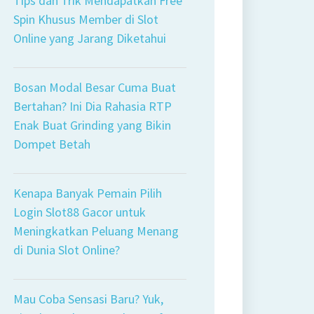
Tips dan Trik Mendapatkan Free
Spin Khusus Member di Slot
Online yang Jarang Diketahui
Bosan Modal Besar Cuma Buat
Bertahan? Ini Dia Rahasia RTP
Enak Buat Grinding yang Bikin
Dompet Betah
Kenapa Banyak Pemain Pilih
Login Slot88 Gacor untuk
Meningkatkan Peluang Menang
di Dunia Slot Online?
Mau Coba Sensasi Baru? Yuk,