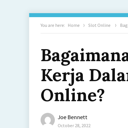
You are here:
Home
Slot Online
Bag
Bagaimana
Kerja Dala
Online?
Author
Joe Bennett
Posted
October 28, 2022