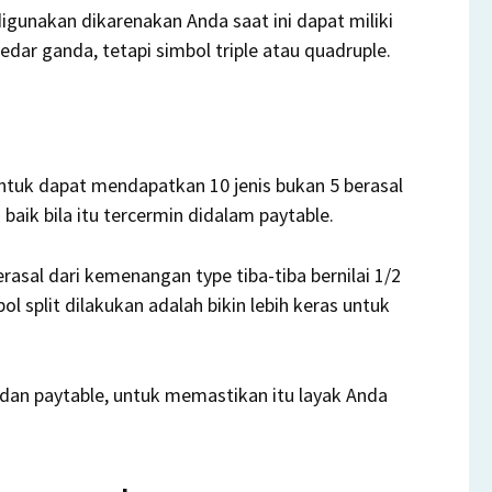
gunakan dikarenakan Anda saat ini dapat miliki
edar ganda, tetapi simbol triple atau quadruple.
ntuk dapat mendapatkan 10 jenis bukan 5 berasal
 baik bila itu tercermin didalam paytable.
rasal dari kemenangan type tiba-tiba bernilai 1/2
l split dilakukan adalah bikin lebih keras untuk
dan paytable, untuk memastikan itu layak Anda