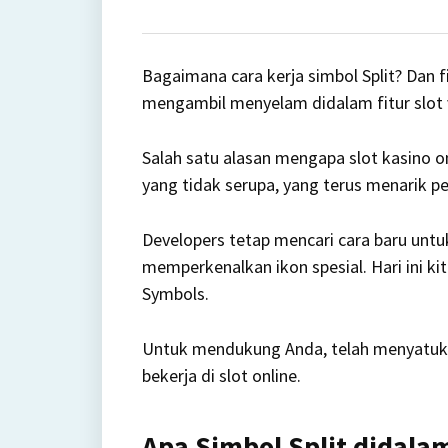
on
Bagaimana cara kerja simbol Split? Dan f
mengambil menyelam didalam fitur slot v
Salah satu alasan mengapa slot kasino on
yang tidak serupa, yang terus menarik pe
Developers tetap mencari cara baru unt
memperkenalkan ikon spesial. Hari ini ki
Symbols.
Untuk mendukung Anda, telah menyatu
bekerja di slot online.
Apa Simbol Split didalam