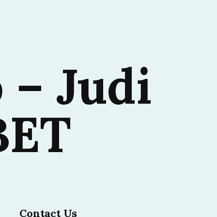
 – Judi
BET
Contact Us