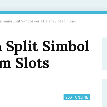
aimana Split Simbol Kerja Dalam Slots Online?
 Split Simbol
m Slots
CATEGORIES:
SLOT ONLINE