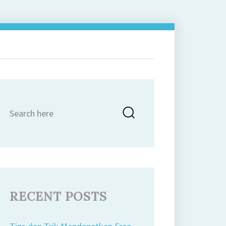
Search
Search
for:
RECENT POSTS