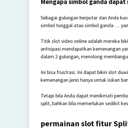
Mengapa simbol ganda dapa
Sebagai gulungan berputar dan Anda kura
simbol tunggal atau simbol ganda … yan
Titik slot video online adalah mereka bi
antisipasi mendapatkan kemenangan yang 
dalam 2 gulungan, menolong membangun 
Ini bisa frustrasi. Ini dapat bikin slot du
kemenangan jenis hanya untuk isikan ban
Tetapi bila Anda dapat menikmati pembay
split, bahkan bila memerlukan sedikit k
permainan slot fitur Spl