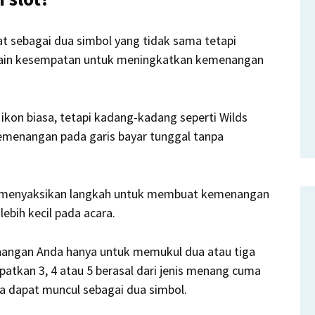
ipat sebagai dua simbol yang tidak sama tetapi
emain kesempatan untuk meningkatkan kemenangan
 ikon biasa, tetapi kadang-kadang seperti Wilds
emenangan pada garis bayar tunggal tanpa
nda menyaksikan langkah untuk membuat kemenangan
ebih kecil pada acara.
ngan Anda hanya untuk memukul dua atau tiga
patkan 3, 4 atau 5 berasal dari jenis menang cuma
ga dapat muncul sebagai dua simbol.