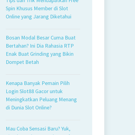
Tips dan Trik Mendapatkan Free
Spin Khusus Member di Slot
Online yang Jarang Diketahui
Bosan Modal Besar Cuma Buat
Bertahan? Ini Dia Rahasia RTP
Enak Buat Grinding yang Bikin
Dompet Betah
Kenapa Banyak Pemain Pilih
Login Slot88 Gacor untuk
Meningkatkan Peluang Menang
di Dunia Slot Online?
Mau Coba Sensasi Baru? Yuk,