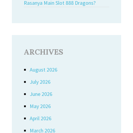
Rasanya Main Slot 888 Dragons?
ARCHIVES
August 2026
July 2026
June 2026
May 2026
April 2026
March 2026