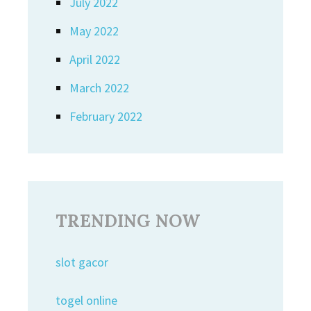
July 2022
May 2022
April 2022
March 2022
February 2022
TRENDING NOW
slot gacor
togel online