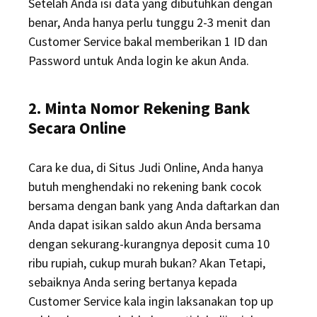
Setelah Anda isi data yang dibutuhkan dengan
benar, Anda hanya perlu tunggu 2-3 menit dan
Customer Service bakal memberikan 1 ID dan
Password untuk Anda login ke akun Anda.
2. Minta Nomor Rekening Bank
Secara Online
Cara ke dua, di Situs Judi Online, Anda hanya
butuh menghendaki no rekening bank cocok
bersama dengan bank yang Anda daftarkan dan
Anda dapat isikan saldo akun Anda bersama
dengan sekurang-kurangnya deposit cuma 10
ribu rupiah, cukup murah bukan? Akan Tetapi,
sebaiknya Anda sering bertanya kepada
Customer Service kala ingin laksanakan top up