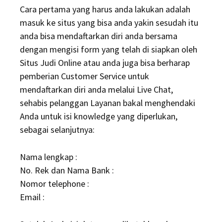
Cara pertama yang harus anda lakukan adalah
masuk ke situs yang bisa anda yakin sesudah itu
anda bisa mendaftarkan diri anda bersama
dengan mengisi form yang telah di siapkan oleh
Situs Judi Online atau anda juga bisa berharap
pemberian Customer Service untuk
mendaftarkan diri anda melalui Live Chat,
sehabis pelanggan Layanan bakal menghendaki
Anda untuk isi knowledge yang diperlukan,
sebagai selanjutnya:
Nama lengkap :
No. Rek dan Nama Bank :
Nomor telephone :
Email :