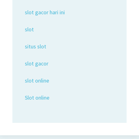
slot gacor hari ini
slot
situs slot
slot gacor
slot online
Slot online