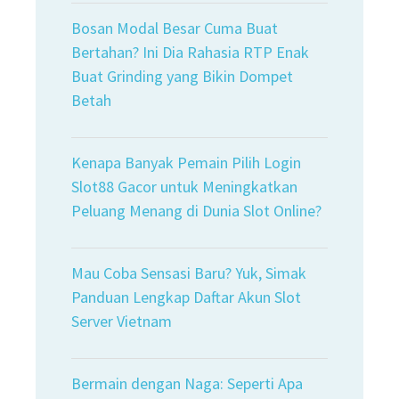
Bosan Modal Besar Cuma Buat
Bertahan? Ini Dia Rahasia RTP Enak
Buat Grinding yang Bikin Dompet
Betah
Kenapa Banyak Pemain Pilih Login
Slot88 Gacor untuk Meningkatkan
Peluang Menang di Dunia Slot Online?
Mau Coba Sensasi Baru? Yuk, Simak
Panduan Lengkap Daftar Akun Slot
Server Vietnam
Bermain dengan Naga: Seperti Apa