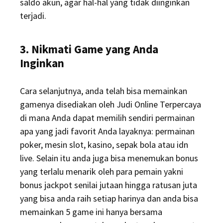
saldo akun, agar hal-hal yang tidak diinginkan
terjadi.
3. Nikmati Game yang Anda
Inginkan
Cara selanjutnya, anda telah bisa memainkan
gamenya disediakan oleh Judi Online Terpercaya
di mana Anda dapat memilih sendiri permainan
apa yang jadi favorit Anda layaknya: permainan
poker, mesin slot, kasino, sepak bola atau idn
live. Selain itu anda juga bisa menemukan bonus
yang terlalu menarik oleh para pemain yakni
bonus jackpot senilai jutaan hingga ratusan juta
yang bisa anda raih setiap harinya dan anda bisa
memainkan 5 game ini hanya bersama