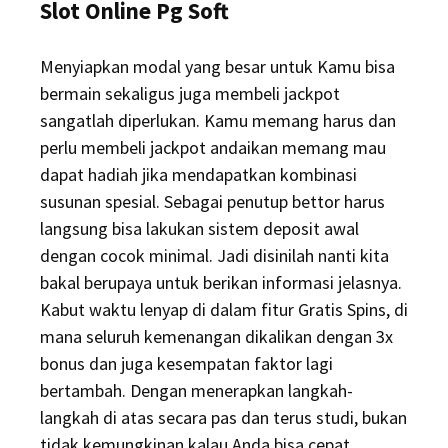
Slot Online Pg Soft
Menyiapkan modal yang besar untuk Kamu bisa
bermain sekaligus juga membeli jackpot
sangatlah diperlukan. Kamu memang harus dan
perlu membeli jackpot andaikan memang mau
dapat hadiah jika mendapatkan kombinasi
susunan spesial. Sebagai penutup bettor harus
langsung bisa lakukan sistem deposit awal
dengan cocok minimal. Jadi disinilah nanti kita
bakal berupaya untuk berikan informasi jelasnya.
Kabut waktu lenyap di dalam fitur Gratis Spins, di
mana seluruh kemenangan dikalikan dengan 3x
bonus dan juga kesempatan faktor lagi
bertambah. Dengan menerapkan langkah-
langkah di atas secara pas dan terus studi, bukan
tidak kemungkinan kalau Anda bisa cepat