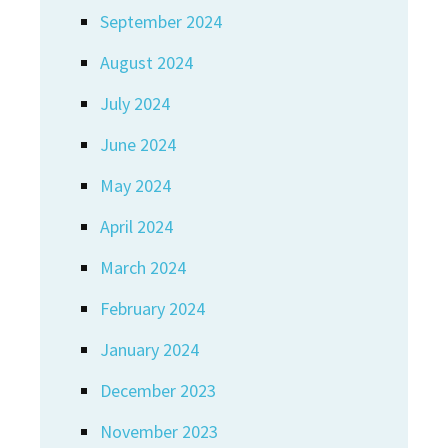
September 2024
August 2024
July 2024
June 2024
May 2024
April 2024
March 2024
February 2024
January 2024
December 2023
November 2023