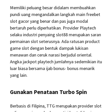
Memiliki peluang besar didalam membuahkan
pundi uang mengandalkan langkah main freebet
slot gacor yang benar dan pas juga modal
bertaruh perlu diperhatikan. Provider Playtech
selaku industri penyaing slot88 merupakan saran
permainan slot seterusnya. Ada ratusan product
game slot dengan bentuk dampak lukisan
menawan dan ceruk narasi berjudul oriental.
Angka jackpot playtech jumlahnya sedemikian itu
luar biasa bersama ijab bonus- bonus menarik
yang lain.
Gunakan Penataan Turbo Spin
Berbasis di Filipina, TTG merupakan provider slot