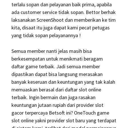
terlalu sopan dan pelayanan baik prima, apabila
ada customer service tidak sopan. Bettor berhak
laksanakan ScreenShoot dan memberikan ke tim
kita, disaat itu juga dapat kami pecat petugas
yang tidak sopan pelayanannya !
Semua member nanti jelas masih bisa
berkesempatan untuk menikmati beragam
daftar game terbaik. Jadi semua member
dipastikan dapat bisa langsung merasakan
banyak keseruan dan keuntungan yang tak kalah
memuaskan berasal dari daftar slot online
terbaik. Ingin bermain dan juga rasakan
keuntungan jutaan rupiah dari provider slot
gacor terpercaya Betsoft ini? OneTouch game
slot online yakni provider slot baru yang terdapat