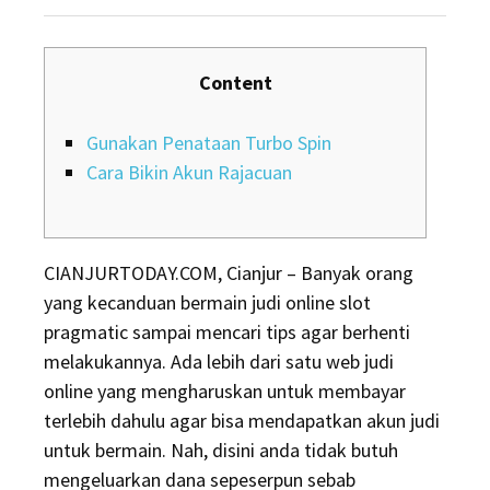
Content
Gunakan Penataan Turbo Spin
Cara Bikin Akun Rajacuan
CIANJURTODAY.COM, Cianjur – Banyak orang
yang kecanduan bermain judi online slot
pragmatic sampai mencari tips agar berhenti
melakukannya. Ada lebih dari satu web judi
online yang mengharuskan untuk membayar
terlebih dahulu agar bisa mendapatkan akun judi
untuk bermain. Nah, disini anda tidak butuh
mengeluarkan dana sepeserpun sebab