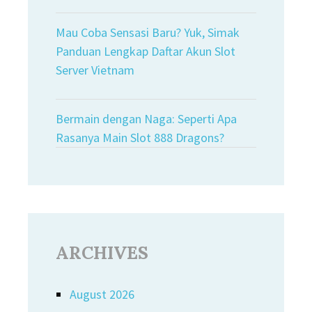
Mau Coba Sensasi Baru? Yuk, Simak
Panduan Lengkap Daftar Akun Slot
Server Vietnam
Bermain dengan Naga: Seperti Apa
Rasanya Main Slot 888 Dragons?
ARCHIVES
August 2026