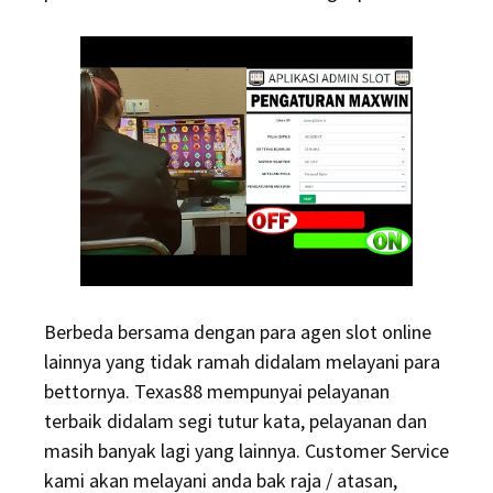
Berbeda bersama dengan para agen slot online
lainnya yang tidak ramah didalam melayani para
bettornya. Texas88 mempunyai pelayanan
terbaik didalam segi tutur kata, pelayanan dan
masih banyak lagi yang lainnya. Customer Service
kami akan melayani anda bak raja / atasan,