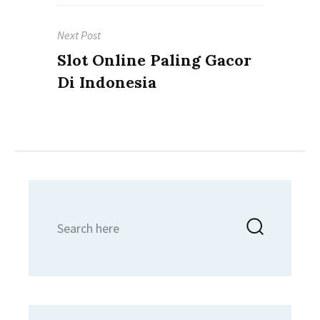
Next Post
Next
Slot Online Paling Gacor
post:
Di Indonesia
Search
Searc
for: