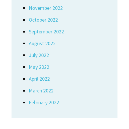
November 2022
October 2022
September 2022
August 2022
July 2022
May 2022
April 2022
March 2022
February 2022