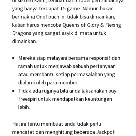
di sistem kami, terlihat dari model permainannya
yang hanya terdapat 15 game. Namun bukan
bermakna OneTouch ini tidak bisa dimainkan,
kalian harus mencoba Queens of Glory & Flexing
Dragons yang sangat asyik di mata untuk
dimainkan.
Mereka siap melayani bersama responsif dan
ramah untuk menjawab sebuah pertanyaan
atau membantu setiap permasalahan yang
dialami oleh para member.
Tidak ada ruginya bila anda laksanakan buy
freespin untuk mendapatkan keuntungan
lebih.
Hal ini tentu membuat anda tidak perlu
mencatat dan menghitung beberapa Jackpot