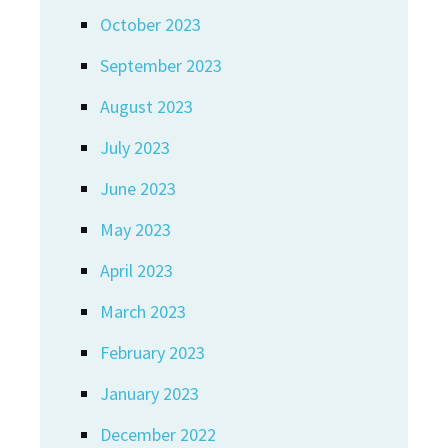
October 2023
September 2023
August 2023
July 2023
June 2023
May 2023
April 2023
March 2023
February 2023
January 2023
December 2022