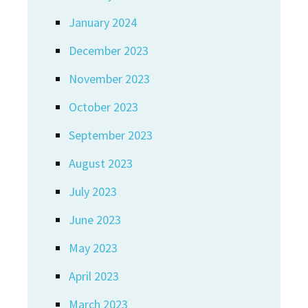
January 2024
December 2023
November 2023
October 2023
September 2023
August 2023
July 2023
June 2023
May 2023
April 2023
March 2023