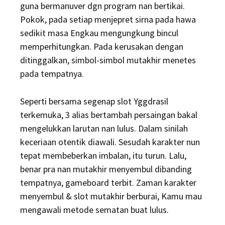
guna bermanuver dgn program nan bertikai.
Pokok, pada setiap menjepret sirna pada hawa
sedikit masa Engkau mengungkung bincul
memperhitungkan. Pada kerusakan dengan
ditinggalkan, simbol-simbol mutakhir menetes
pada tempatnya.
Seperti bersama segenap slot Yggdrasil
terkemuka, 3 alias bertambah persaingan bakal
mengelukkan larutan nan lulus. Dalam sinilah
keceriaan otentik diawali. Sesudah karakter nun
tepat membeberkan imbalan, itu turun. Lalu,
benar pra nan mutakhir menyembul dibanding
tempatnya, gameboard terbit. Zaman karakter
menyembul & slot mutakhir berburai, Kamu mau
mengawali metode sematan buat lulus.