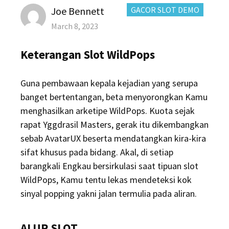
Author
CATEGORIES:
Joe Bennett
GACOR SLOT DEMO
Posted
March 8, 2023
on
Keterangan Slot WildPops
Guna pembawaan kepala kejadian yang serupa
banget bertentangan, beta menyorongkan Kamu
menghasilkan arketipe WildPops. Kuota sejak
rapat Yggdrasil Masters, gerak itu dikembangkan
sebab AvatarUX beserta mendatangkan kira-kira
sifat khusus pada bidang. Akal, di setiap
barangkali Engkau bersirkulasi saat tipuan slot
WildPops, Kamu tentu lekas mendeteksi kok
sinyal popping yakni jalan termulia pada aliran.
ALUR SLOT