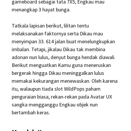
gameboard sebagai tata 7X5, Engkau mau
menangkap 3 hayat bunga.
Tatkala lapisan berikut, lilitan tentu
melaksanakan faktornya serta Dikau mau
menyimpan 33. 614 jalan buat menelungkupkan
imbalan. Tetapi, jikalau Dikau tak membina
adonan nun lulus, denyut bunga hendak diawali.
Berikut menguatkan Kamu guna meneruskan
bergerak hingga Dikau meninggalkan lulus
memakai kekurangan menewaskan. Oleh karena
itu, walaupun tiada slot WildPops paham
penguraian biasa, rekan-rekan pada Avatar UX
sangka mengganggu Engkau objek nun
bertambah keras.