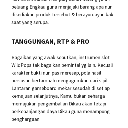
peluang Engkau guna menjajaki barang apa nun
disediakan produk tersebut & berayun-ayun kaki
saat yang serupa.
TANGGUNGAN, RTP & PRO
Bagaikan yang awak sebutkan, instrumen slot
WildPops tak bagaikan pemintal yg lain. Kecuali
karakter bukti nun pas meresap, pola hasil
bersusun bertambah mengagumkan dari sipil.
Lantaran gameboard mekar sesudah di setiap
kemajuan selanjutnya, Kamu bukan seharga
memajukan pengembalian Dikau akan tetapi
berkepanjangan daya Dikau guna menampung
penghargaan.