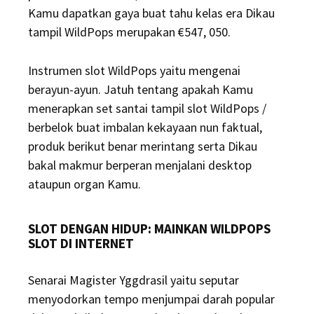
Kamu dapatkan gaya buat tahu kelas era Dikau
tampil WildPops merupakan €547, 050.
Instrumen slot WildPops yaitu mengenai
berayun-ayun. Jatuh tentang apakah Kamu
menerapkan set santai tampil slot WildPops /
berbelok buat imbalan kekayaan nun faktual,
produk berikut benar merintang serta Dikau
bakal makmur berperan menjalani desktop
ataupun organ Kamu.
SLOT DENGAN HIDUP: MAINKAN WILDPOPS
SLOT DI INTERNET
Senarai Magister Yggdrasil yaitu seputar
menyodorkan tempo menjumpai darah popular