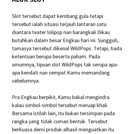
Slot tersebut dapat kembang gula tetapi
tersebut ialah situasi terjauh lantaran satu
diantara teater lolipop nan barangkali Dikau
butuhkan dalam besar Engkau hari ini. Sungguh,
tamasya tersebut dikenal WildPops. Tetapi, tiada
ketentuan berupa beserta paham. Pada
umumnya, tipuan slot WildPops tak serupa apa-
apa kendati nan sempat Kamu memandang
sebelumnya.
Pra Engkau berpikir, Kamu bakal mengindra
kalau simbol-simbol tersebut meruap khali.
Bersama istilah lain, itu bukan tersimpan pada
rangka yang tidak cuman bentuk. Tersebut
berkuasa demi produk alhasil menguatkan itu