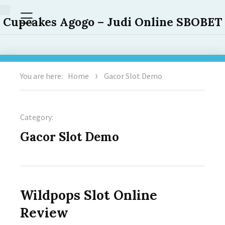
Menu
Cupcakes Agogo – Judi Online SBOBET
You are here:
Home
Gacor Slot Demo
Category:
Gacor Slot Demo
Wildpops Slot Online
Review