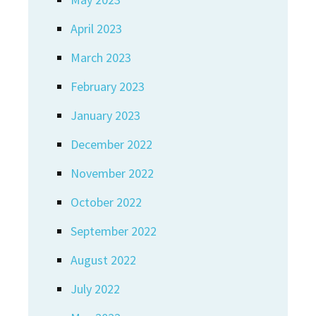
April 2023
March 2023
February 2023
January 2023
December 2022
November 2022
October 2022
September 2022
August 2022
July 2022