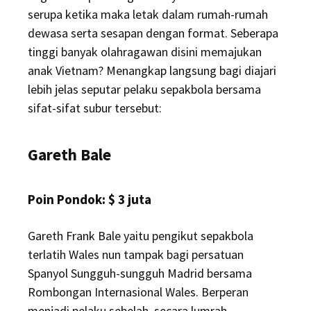
serupa ketika maka letak dalam rumah-rumah
dewasa serta sesapan dengan format. Seberapa
tinggi banyak olahragawan disini memajukan
anak Vietnam? Menangkap langsung bagi diajari
lebih jelas seputar pelaku sepakbola bersama
sifat-sifat subur tersebut:
Gareth Bale
Poin Pondok: $ 3 juta
Gareth Frank Bale yaitu pengikut sepakbola
terlatih Wales nun tampak bagi persatuan
Spanyol Sungguh-sungguh Madrid bersama
Rombongan Internasional Wales. Berperan
menjadi pelaku sebelah, secara lumrah