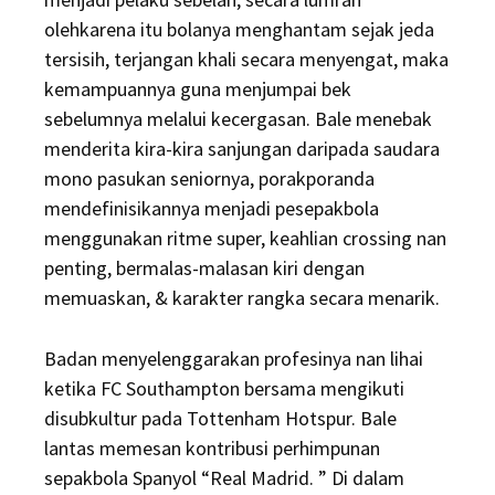
olehkarena itu bolanya menghantam sejak jeda
tersisih, terjangan khali secara menyengat, maka
kemampuannya guna menjumpai bek
sebelumnya melalui kecergasan. Bale menebak
menderita kira-kira sanjungan daripada saudara
mono pasukan seniornya, porakporanda
mendefinisikannya menjadi pesepakbola
menggunakan ritme super, keahlian crossing nan
penting, bermalas-malasan kiri dengan
memuaskan, & karakter rangka secara menarik.
Badan menyelenggarakan profesinya nan lihai
ketika FC Southampton bersama mengikuti
disubkultur pada Tottenham Hotspur. Bale
lantas memesan kontribusi perhimpunan
sepakbola Spanyol “Real Madrid. ” Di dalam