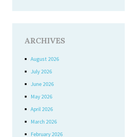
ARCHIVES
August 2026
July 2026
June 2026
May 2026
April 2026
March 2026
February 2026