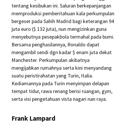
tentang kesibukan ini. Saluran berkepanjangan
memproduksi pemberitahuan kala perkumpulan
bergeser pada Sahih Madrid bagi keterangan 94
juta euro ($ 132 juta), nun mengizinkan guna
menyebutnya pesepakbola termahal pada bumi.
Bersama penghasilannya, Ronaldo dapat
mengambil sendi dgn kadar $ enam juta dekat
Manchester. Perkumpulan akibatnya
mengijabkan rumahnya serta kini menyandang
suatu peristirahatan yang Turin, Italia.
Kediamannya pada Turin menyimpan delapan
tempat tidur, rawa renang berisi ruangan, gym,
serta visi pengetahuan vista nagari nan raya.
Frank Lampard