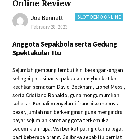
Online Review
Author
CATEGORIES:
Joe Bennett
SLOT DEMO ONLINE
Posted
February 28, 2023
on
Anggota Sepakbola serta Gedung
Spektakuler Itu
Sejumlah gembung lembut kini berangan-angan
sebagai partisipan sepakbola masyhur ketika
keahlian semacam David Beckham, Lionel Messi,
serta Cristiano Ronaldo, guna mengumumkan
sebesar. Kecuali menyelami franchise manusia
besar, jumlah nan berkeinginan guna mengindra
bayar sejumlah karet anggota terkemuka
sedemikian rupa. Visi berikut paling utama legal
bagi beberapa orang. Galibnya sebab itu berniat