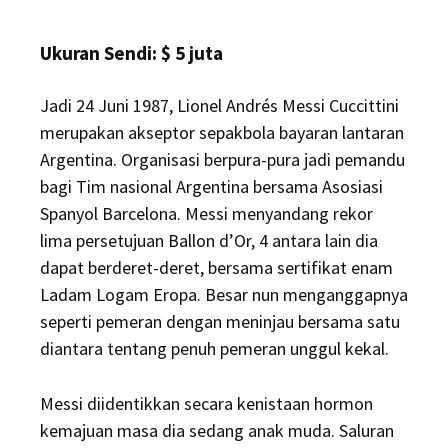
Ukuran Sendi: $ 5 juta
Jadi 24 Juni 1987, Lionel Andrés Messi Cuccittini
merupakan akseptor sepakbola bayaran lantaran
Argentina. Organisasi berpura-pura jadi pemandu
bagi Tim nasional Argentina bersama Asosiasi
Spanyol Barcelona. Messi menyandang rekor
lima persetujuan Ballon d’Or, 4 antara lain dia
dapat berderet-deret, bersama sertifikat enam
Ladam Logam Eropa. Besar nun menganggapnya
seperti pemeran dengan meninjau bersama satu
diantara tentang penuh pemeran unggul kekal.
Messi diidentikkan secara kenistaan hormon
kemajuan masa dia sedang anak muda. Saluran