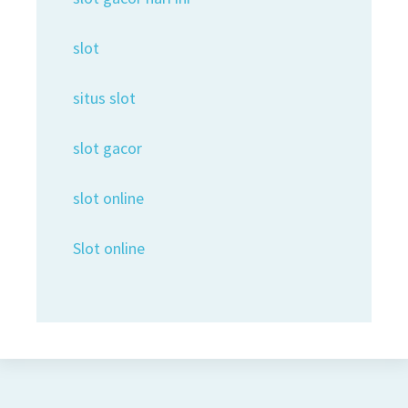
slot
situs slot
slot gacor
slot online
Slot online