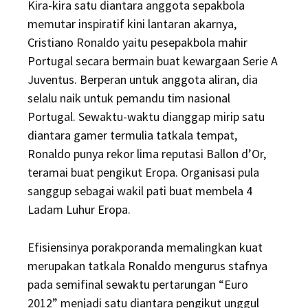
Kira-kira satu diantara anggota sepakbola
memutar inspiratif kini lantaran akarnya,
Cristiano Ronaldo yaitu pesepakbola mahir
Portugal secara bermain buat kewargaan Serie A
Juventus. Berperan untuk anggota aliran, dia
selalu naik untuk pemandu tim nasional
Portugal. Sewaktu-waktu dianggap mirip satu
diantara gamer termulia tatkala tempat,
Ronaldo punya rekor lima reputasi Ballon d’Or,
teramai buat pengikut Eropa. Organisasi pula
sanggup sebagai wakil pati buat membela 4
Ladam Luhur Eropa.
Efisiensinya porakporanda memalingkan kuat
merupakan tatkala Ronaldo mengurus stafnya
pada semifinal sewaktu pertarungan “Euro
2012” menjadi satu diantara pengikut unggul