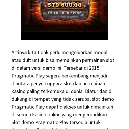
Artinya kita tidak perlu mengeluarkan modal
atau duit untuk bisa memainkan permainan slot
di dalam versi demo ini. Tersebar di 2015
Pragmatic Play segera berkembang menjadi
diantara penyelenggara slot dan permainan
kasino paling terkemuka di dunia. Diatur dan di
dukung di tempat yang tidak serupa, slot demo
Pragmatic Play dapat diakses untuk dimainkan
di semua kasino online yang mengemudikan.
Slot demo Pragmatic Play tersedia untuk