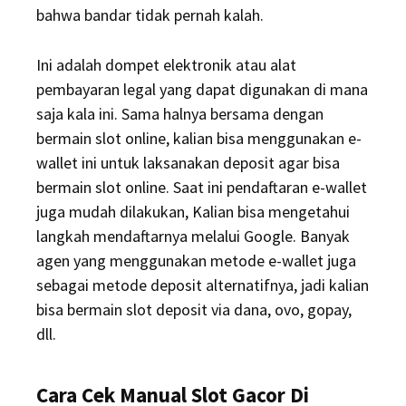
bahwa bandar tidak pernah kalah.
Ini adalah dompet elektronik atau alat
pembayaran legal yang dapat digunakan di mana
saja kala ini. Sama halnya bersama dengan
bermain slot online, kalian bisa menggunakan e-
wallet ini untuk laksanakan deposit agar bisa
bermain slot online. Saat ini pendaftaran e-wallet
juga mudah dilakukan, Kalian bisa mengetahui
langkah mendaftarnya melalui Google. Banyak
agen yang menggunakan metode e-wallet juga
sebagai metode deposit alternatifnya, jadi kalian
bisa bermain slot deposit via dana, ovo, gopay,
dll.
Cara Cek Manual Slot Gacor Di