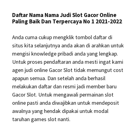
Daftar Nama Nama Judi Slot Gacor Online
Paling Baik Dan Terpercaya No 1 2021-2022
Anda cuma cukup mengklik tombol daftar di
situs kita selanjutnya anda akan di arahkan untuk
mengisi knowledge pribadi anda yang lengkap.
Untuk proses pendaftaran anda mesti ingat kami
agen judi online Gacor Slot tidak memungut cost
apapun semua. Dan setelah anda berhasil
melakukan daftar dan resmi jadi member baru
Gacor Slot. Untuk mengawali permainan slot
online pasti anda diwajibkan untuk mendeposit
awalnya yang hendak dipakai untuk modal
taruhan games slot nanti.