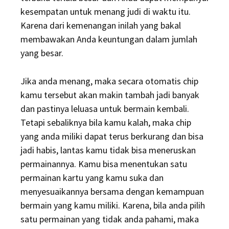
kesempatan untuk menang judi di waktu itu.
Karena dari kemenangan inilah yang bakal
membawakan Anda keuntungan dalam jumlah
yang besar.
Jika anda menang, maka secara otomatis chip
kamu tersebut akan makin tambah jadi banyak
dan pastinya leluasa untuk bermain kembali.
Tetapi sebaliknya bila kamu kalah, maka chip
yang anda miliki dapat terus berkurang dan bisa
jadi habis, lantas kamu tidak bisa meneruskan
permainannya. Kamu bisa menentukan satu
permainan kartu yang kamu suka dan
menyesuaikannya bersama dengan kemampuan
bermain yang kamu miliki. Karena, bila anda pilih
satu permainan yang tidak anda pahami, maka