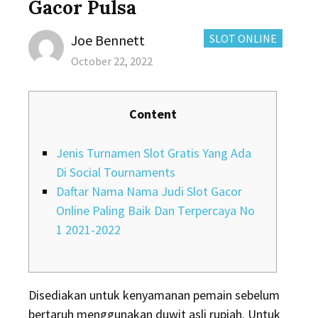
Gacor Pulsa
Author
CATEGORIES:
Joe Bennett
SLOT ONLINE
Posted
October 22, 2022
on
Content
Jenis Turnamen Slot Gratis Yang Ada
Di Social Tournaments
Daftar Nama Nama Judi Slot Gacor
Online Paling Baik Dan Terpercaya No
1 2021-2022
Disediakan untuk kenyamanan pemain sebelum
bertaruh menggunakan duwit asli rupiah. Untuk