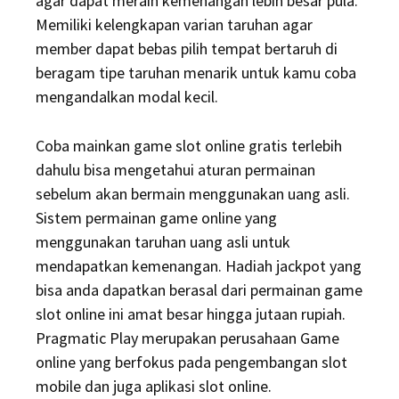
agar dapat meraih kemenangan lebih besar pula.
Memiliki kelengkapan varian taruhan agar
member dapat bebas pilih tempat bertaruh di
beragam tipe taruhan menarik untuk kamu coba
mengandalkan modal kecil.
Coba mainkan game slot online gratis terlebih
dahulu bisa mengetahui aturan permainan
sebelum akan bermain menggunakan uang asli.
Sistem permainan game online yang
menggunakan taruhan uang asli untuk
mendapatkan kemenangan. Hadiah jackpot yang
bisa anda dapatkan berasal dari permainan game
slot online ini amat besar hingga jutaan rupiah.
Pragmatic Play merupakan perusahaan Game
online yang berfokus pada pengembangan slot
mobile dan juga aplikasi slot online.