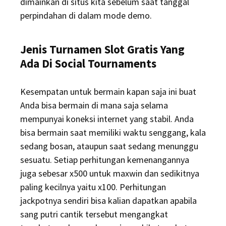
dimainkan di situs kita sebelum saat tanggal
perpindahan di dalam mode demo.
Jenis Turnamen Slot Gratis Yang
Ada Di Social Tournaments
Kesempatan untuk bermain kapan saja ini buat
Anda bisa bermain di mana saja selama
mempunyai koneksi internet yang stabil. Anda
bisa bermain saat memiliki waktu senggang, kala
sedang bosan, ataupun saat sedang menunggu
sesuatu. Setiap perhitungan kemenangannya
juga sebesar x500 untuk maxwin dan sedikitnya
paling kecilnya yaitu x100. Perhitungan
jackpotnya sendiri bisa kalian dapatkan apabila
sang putri cantik tersebut mengangkat