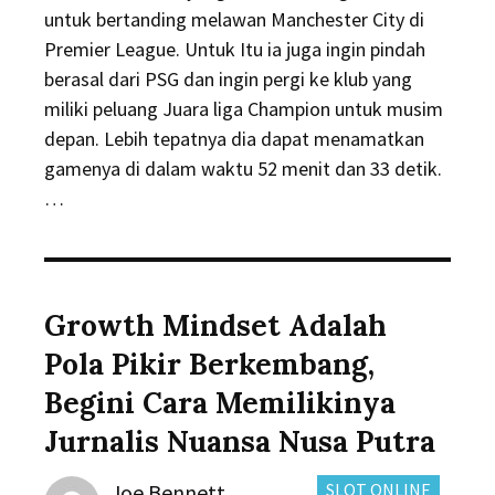
untuk bertanding melawan Manchester City di
Premier League. Untuk Itu ia juga ingin pindah
berasal dari PSG dan ingin pergi ke klub yang
miliki peluang Juara liga Champion untuk musim
depan. Lebih tepatnya dia dapat menamatkan
gamenya di dalam waktu 52 menit dan 33 detik.
…
Growth Mindset Adalah
Pola Pikir Berkembang,
Begini Cara Memilikinya
Jurnalis Nuansa Nusa Putra
Author
CATEGORIES:
Joe Bennett
SLOT ONLINE