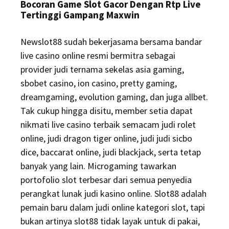
Bocoran Game Slot Gacor Dengan Rtp Live
Tertinggi Gampang Maxwin
Newslot88 sudah bekerjasama bersama bandar
live casino online resmi bermitra sebagai
provider judi ternama sekelas asia gaming,
sbobet casino, ion casino, pretty gaming,
dreamgaming, evolution gaming, dan juga allbet.
Tak cukup hingga disitu, member setia dapat
nikmati live casino terbaik semacam judi rolet
online, judi dragon tiger online, judi judi sicbo
dice, baccarat online, judi blackjack, serta tetap
banyak yang lain. Microgaming tawarkan
portofolio slot terbesar dari semua penyedia
perangkat lunak judi kasino online. Slot88 adalah
pemain baru dalam judi online kategori slot, tapi
bukan artinya slot88 tidak layak untuk di pakai,