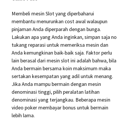
Membeli mesin Slot yang diperbaharui
membantu menurunkan cost awal walaupun
pinjaman Anda diperparah dengan bunga.
Lakukan apa yang Anda inginkan, simpan saja no
tukang reparasi untuk memeriksa mesin dan
Anda kemungkinan baik-baik saja. Faktor perlu
lain berasal dari mesin slot ini adalah bahwa, bila
Anda bermain bersama koin maksimum maka
sertakan kesempatan yang adil untuk menang.
Jika Anda mampu bermain dengan mesin
denominasi tinggi, pilih peralatan latihan
denominasi yang terjangkau. Beberapa mesin
video poker membayar bonus untuk bermain
lebih lama.