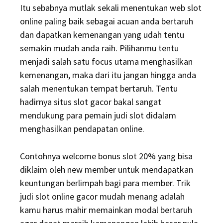
Itu sebabnya mutlak sekali menentukan web slot
online paling baik sebagai acuan anda bertaruh
dan dapatkan kemenangan yang udah tentu
semakin mudah anda raih. Pilihanmu tentu
menjadi salah satu focus utama menghasilkan
kemenangan, maka dari itu jangan hingga anda
salah menentukan tempat bertaruh. Tentu
hadirnya situs slot gacor bakal sangat
mendukung para pemain judi slot didalam
menghasilkan pendapatan online.
Contohnya welcome bonus slot 20% yang bisa
diklaim oleh new member untuk mendapatkan
keuntungan berlimpah bagi para member. Trik
judi slot online gacor mudah menang adalah
kamu harus mahir memainkan modal bertaruh