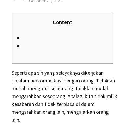
Posted
October 21, 2022
on
Content
Seperti apa sih yang selayaknya dikerjakan
didalam berkomunikasi dengan orang. Tidaklah
mudah mengatur seseorang, tidaklah mudah
mengarahkan seseorang. Apalagi kita tidak miliki
kesabaran dan tidak terbiasa di dalam
mengarahkan orang lain, mengajarkan orang
lain.