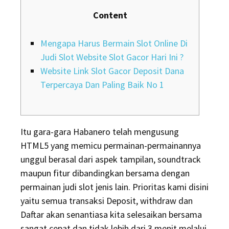
Content
Mengapa Harus Bermain Slot Online Di
Judi Slot Website Slot Gacor Hari Ini ?
Website Link Slot Gacor Deposit Dana
Terpercaya Dan Paling Baik No 1
Itu gara-gara Habanero telah mengusung
HTML5 yang memicu permainan-permainannya
unggul berasal dari aspek tampilan, soundtrack
maupun fitur dibandingkan bersama dengan
permainan judi slot jenis lain. Prioritas kami disini
yaitu semua transaksi Deposit, withdraw dan
Daftar akan senantiasa kita selesaikan bersama
sangat cepat dan tidak lebih dari 3 menit melalui