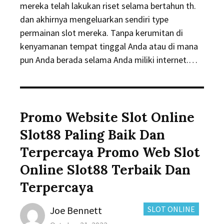
mereka telah lakukan riset selama bertahun th.
dan akhirnya mengeluarkan sendiri type
permainan slot mereka. Tanpa kerumitan di
kenyamanan tempat tinggal Anda atau di mana
pun Anda berada selama Anda miliki internet.…
Promo Website Slot Online
Slot88 Paling Baik Dan
Terpercaya Promo Web Slot
Online Slot88 Terbaik Dan
Terpercaya
Author
CATEGORIES:
Joe Bennett
SLOT ONLINE