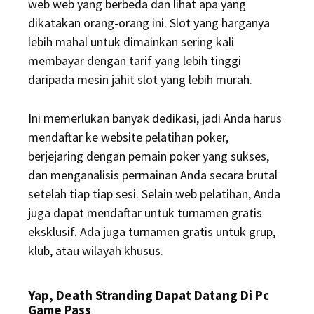
web web yang berbeda dan lihat apa yang
dikatakan orang-orang ini. Slot yang harganya
lebih mahal untuk dimainkan sering kali
membayar dengan tarif yang lebih tinggi
daripada mesin jahit slot yang lebih murah.
Ini memerlukan banyak dedikasi, jadi Anda harus
mendaftar ke website pelatihan poker,
berjejaring dengan pemain poker yang sukses,
dan menganalisis permainan Anda secara brutal
setelah tiap tiap sesi. Selain web pelatihan, Anda
juga dapat mendaftar untuk turnamen gratis
eksklusif. Ada juga turnamen gratis untuk grup,
klub, atau wilayah khusus.
Yap, Death Stranding Dapat Datang Di Pc
Game Pass