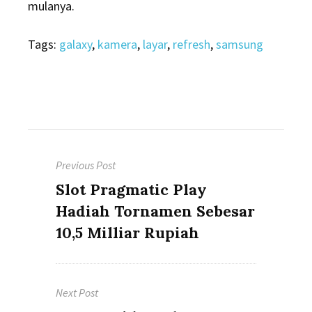
mulanya.
Tags:
galaxy
,
kamera
,
layar
,
refresh
,
samsung
Post
Previous Post
navigation
Previous
Slot Pragmatic Play
post:
Hadiah Tornamen Sebesar
10,5 Milliar Rupiah
Next Post