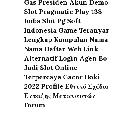
Next
Gas Presiden Akun Demo
post:
Slot Pragmatic Play 138
Imba Slot Pg Soft
Indonesia Game Teranyar
Lengkap Kumpulan Nama
Nama Daftar Web Link
Alternatif Login Agen Bo
Judi Slot Online
Terpercaya Gacor Hoki
2022 Profile Εθνικό Σχέδιο
Ένταξης Μεταναστών
Forum