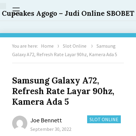
Menu
Cupcakes Agogo – Judi Online SBOBET
You are here:
Home
Slot Online
Samsung
Galaxy A72, Refresh Rate Layar 90hz, Kamera Ada 5
Samsung Galaxy A72,
Refresh Rate Layar 90hz,
Kamera Ada 5
Author
CATEGORIES:
Joe Bennett
SLOT ONLINE
Posted
September 30, 2022