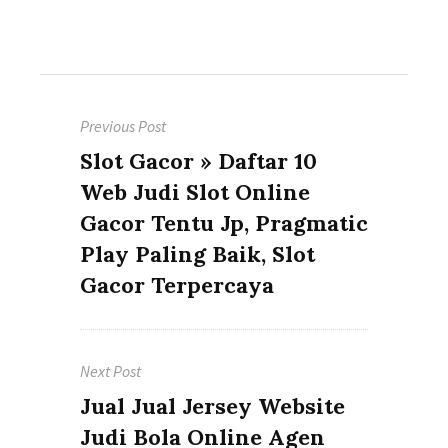
Post
Previous Post
navigation
Previous
Slot Gacor » Daftar 10
post:
Web Judi Slot Online
Gacor Tentu Jp, Pragmatic
Play Paling Baik, Slot
Gacor Terpercaya
Next Post
Next
Jual Jual Jersey Website
post:
Judi Bola Online Agen