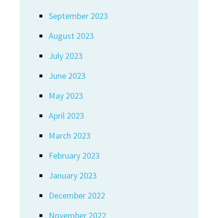
September 2023
August 2023
July 2023
June 2023
May 2023
April 2023
March 2023
February 2023
January 2023
December 2022
November 2022