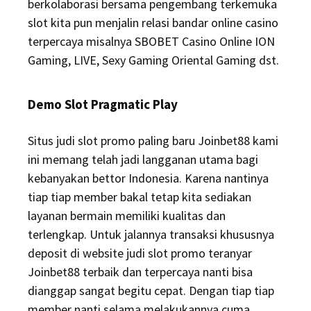
berkolaborasi bersama pengembang terkemuka
slot kita pun menjalin relasi bandar online casino
terpercaya misalnya SBOBET Casino Online ION
Gaming, LIVE, Sexy Gaming Oriental Gaming dst.
Demo Slot Pragmatic Play
Situs judi slot promo paling baru Joinbet88 kami
ini memang telah jadi langganan utama bagi
kebanyakan bettor Indonesia. Karena nantinya
tiap tiap member bakal tetap kita sediakan
layanan bermain memiliki kualitas dan
terlengkap. Untuk jalannya transaksi khususnya
deposit di website judi slot promo teranyar
Joinbet88 terbaik dan terpercaya nanti bisa
dianggap sangat begitu cepat. Dengan tiap tiap
member nanti selama melakukannya cuma