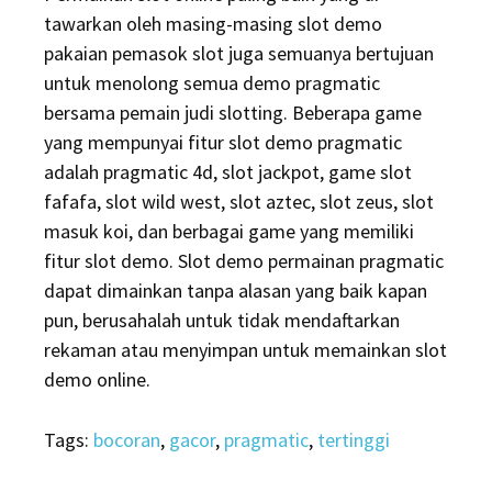
tawarkan oleh masing-masing slot demo
pakaian pemasok slot juga semuanya bertujuan
untuk menolong semua demo pragmatic
bersama pemain judi slotting. Beberapa game
yang mempunyai fitur slot demo pragmatic
adalah pragmatic 4d, slot jackpot, game slot
fafafa, slot wild west, slot aztec, slot zeus, slot
masuk koi, dan berbagai game yang memiliki
fitur slot demo. Slot demo permainan pragmatic
dapat dimainkan tanpa alasan yang baik kapan
pun, berusahalah untuk tidak mendaftarkan
rekaman atau menyimpan untuk memainkan slot
demo online.
Tags:
bocoran
,
gacor
,
pragmatic
,
tertinggi