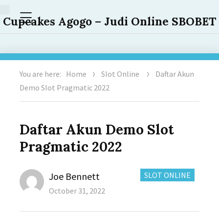
Menu
Cupcakes Agogo – Judi Online SBOBET
You are here:
Home
Slot Online
Daftar Akun
Demo Slot Pragmatic 2022
Daftar Akun Demo Slot
Pragmatic 2022
Author
CATEGORIES:
Joe Bennett
SLOT ONLINE
Posted
October 31, 2022
on