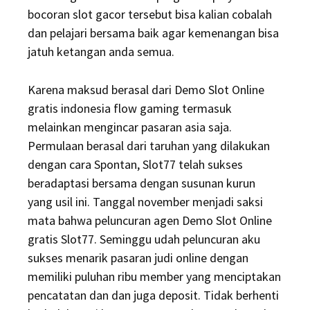
bocoran slot gacor tersebut bisa kalian cobalah
dan pelajari bersama baik agar kemenangan bisa
jatuh ketangan anda semua.
Karena maksud berasal dari Demo Slot Online
gratis indonesia flow gaming termasuk
melainkan mengincar pasaran asia saja.
Permulaan berasal dari taruhan yang dilakukan
dengan cara Spontan, Slot77 telah sukses
beradaptasi bersama dengan susunan kurun
yang usil ini. Tanggal november menjadi saksi
mata bahwa peluncuran agen Demo Slot Online
gratis Slot77. Seminggu udah peluncuran aku
sukses menarik pasaran judi online dengan
memiliki puluhan ribu member yang menciptakan
pencatatan dan dan juga deposit. Tidak berhenti