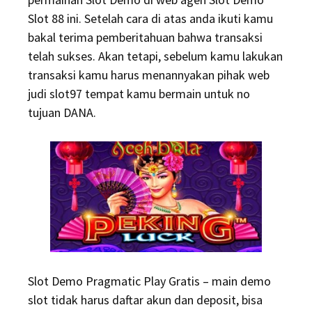
Slot 88 ini. Setelah cara di atas anda ikuti kamu
bakal terima pemberitahuan bahwa transaksi
telah sukses. Akan tetapi, sebelum kamu lakukan
transaksi kamu harus menannyakan pihak web
judi slot97 tempat kamu bermain untuk no
tujuan DANA.
Slot Demo Pragmatic Play Gratis – main demo
slot tidak harus daftar akun dan deposit, bisa