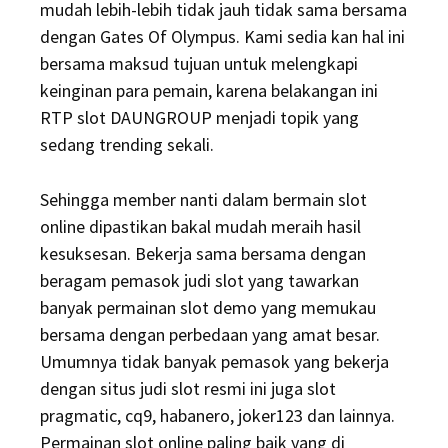
mudah lebih-lebih tidak jauh tidak sama bersama
dengan Gates Of Olympus. Kami sedia kan hal ini
bersama maksud tujuan untuk melengkapi
keinginan para pemain, karena belakangan ini
RTP slot DAUNGROUP menjadi topik yang
sedang trending sekali.
Sehingga member nanti dalam bermain slot
online dipastikan bakal mudah meraih hasil
kesuksesan. Bekerja sama bersama dengan
beragam pemasok judi slot yang tawarkan
banyak permainan slot demo yang memukau
bersama dengan perbedaan yang amat besar.
Umumnya tidak banyak pemasok yang bekerja
dengan situs judi slot resmi ini juga slot
pragmatic, cq9, habanero, joker123 dan lainnya.
Permainan slot online paling baik yang di