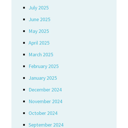
July 2025
June 2025
May 2025
April 2025
March 2025
February 2025
January 2025
December 2024
November 2024
October 2024
September 2024