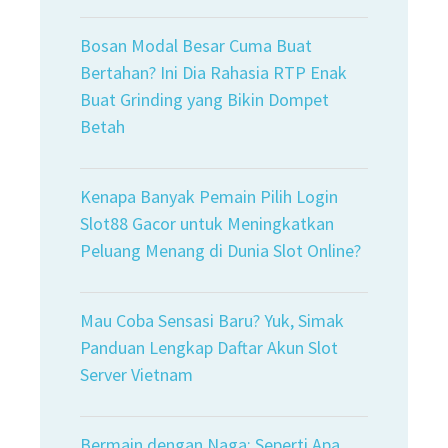
Bosan Modal Besar Cuma Buat
Bertahan? Ini Dia Rahasia RTP Enak
Buat Grinding yang Bikin Dompet
Betah
Kenapa Banyak Pemain Pilih Login
Slot88 Gacor untuk Meningkatkan
Peluang Menang di Dunia Slot Online?
Mau Coba Sensasi Baru? Yuk, Simak
Panduan Lengkap Daftar Akun Slot
Server Vietnam
Bermain dengan Naga: Seperti Apa