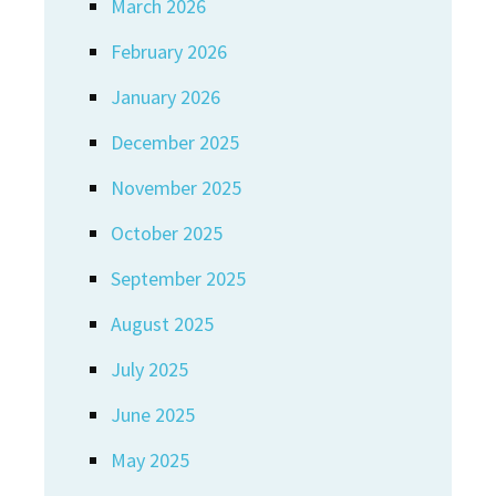
March 2026
February 2026
January 2026
December 2025
November 2025
October 2025
September 2025
August 2025
July 2025
June 2025
May 2025