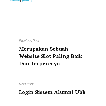
Post
Previous Post
navigation
Previous
Merupakan Sebuah
post:
Website Slot Paling Baik
Dan Terpercaya
Next Post
Next
Login Sistem Alumni Ubb
post: