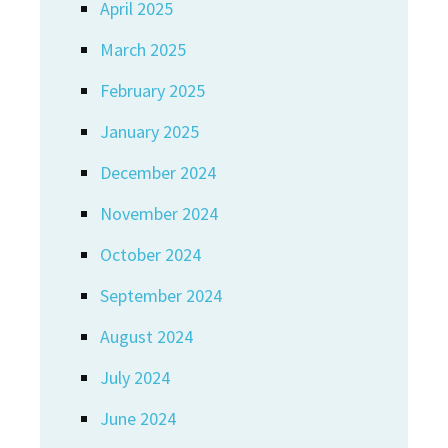
April 2025
March 2025
February 2025
January 2025
December 2024
November 2024
October 2024
September 2024
August 2024
July 2024
June 2024