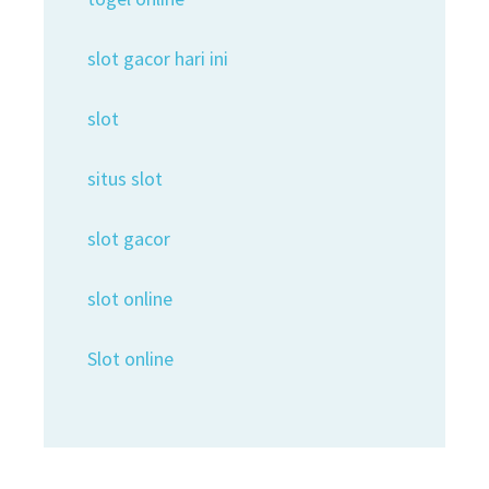
slot gacor hari ini
slot
situs slot
slot gacor
slot online
Slot online