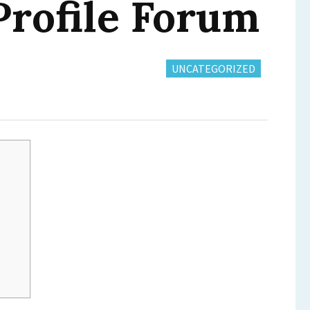
Profile Forum
CATEGORIES:
UNCATEGORIZED