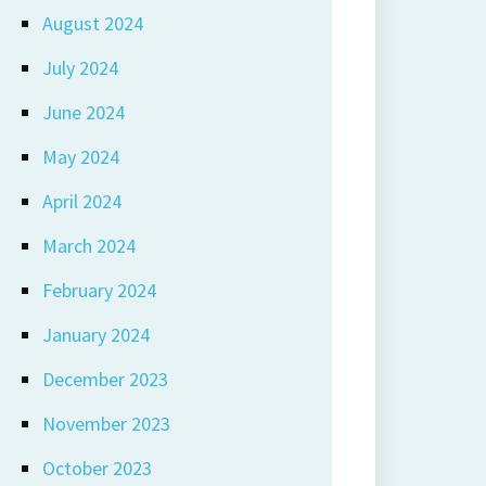
August 2024
July 2024
June 2024
May 2024
April 2024
March 2024
February 2024
January 2024
December 2023
November 2023
October 2023