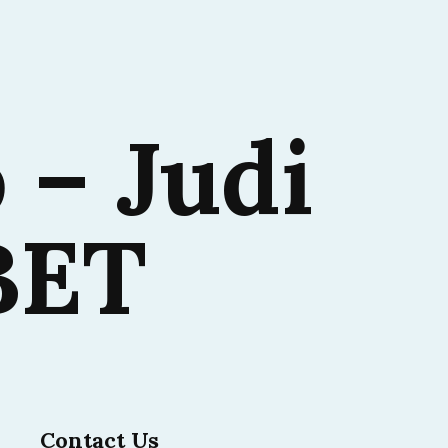
 – Judi
BET
Contact Us