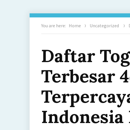
You are here:
Home
Uncategorized
Daftar Tog
Terbesar 4
Terpercay
Indonesia