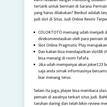
tertarik untuk bermain di Sarana Perma
yang harus dilakukan? Berikut adalah la
judi slot di Situs Judi Online Resmi Terp
COLOKTOTO memang udah menjadi di a
direkomendasikan oleh para pemain di
Slot Online Pragmatic Play merupakan p
Dan kalian bisa mendapatkan slot88 ch
bisa menang di room fafafa.
Jika udah mempunyai akun joker123 be
saja anda simak informasinya bersama
biar menang terus.
Selain itu juga, player bisa membaca ula
pemain di awalnya terkait situs judi. Ba
taruhan daring dan telah bikin review me