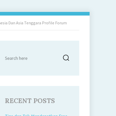
nesia Dan Asia Tenggara Profile Forum
Search
Search
for:
RECENT POSTS