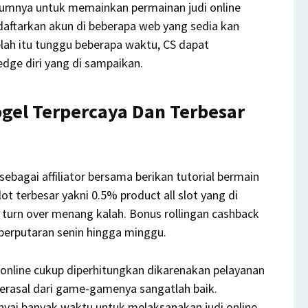
umnya untuk memainkan permainan judi online
daftarkan akun di beberapa web yang sedia kan
lah itu tunggu beberapa waktu, CS dapat
ge diri yang di sampaikan.
gel Terpercaya Dan Terbesar
ebagai affiliator bersama berikan tutorial bermain
t terbesar yakni 0.5% product all slot yang di
 turn over menang kalah. Bonus rollingan cashback
i perputaran senin hingga minggu.
i online cukup diperhitungkan dikarenakan pelayanan
berasal dari game-gamenya sangatlah baik.
yai banyak waktu untuk melaksanakan judi online