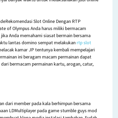
deRekomendasi Slot Online Dengan RTP
ate of Olympus Anda harus miliki bermacam
, jika Anda memahami siasat bermain bersama
waktu lantas domino sempat melakukan
rtp slot
melacak kamar JP tentunya kembali mempelajari
 permainan ini beragam macam permainan dapat
l dari bermacam permainan kartu, arogan, catur,
pan dari member pada kala berhimpun bersama
unaan LDMultiplayer pada game stumble guys mod
membuat klona media instalasi tambahan. Sudah