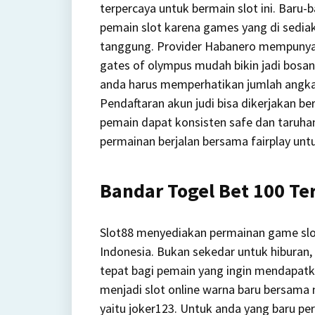
terpercaya untuk bermain slot ini. Baru-b
pemain slot karena games yang di sedi
tanggung. Provider Habanero mempunyai
gates of olympus mudah bikin jadi bosa
anda harus memperhatikan jumlah angka
Pendaftaran akun judi bisa dikerjakan b
pemain dapat konsisten safe dan taruha
permainan berjalan bersama fairplay un
Bandar Togel Bet 100 Te
Slot88 menyediakan permainan game slot
Indonesia. Bukan sekedar untuk hiburan, 
tepat bagi pemain yang ingin mendapatk
menjadi slot online warna baru bersama 
yaitu joker123. Untuk anda yang baru p