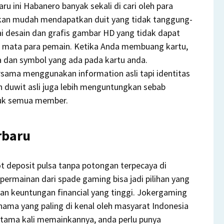
aru ini Habanero banyak sekali di cari oleh para
akan mudah mendapatkan duit yang tidak tanggung-
 desain dan grafis gambar HD yang tidak dapat
n mata para pemain. Ketika Anda membuang kartu,
 dan symbol yang ada pada kartu anda.
ersama menggunakan information asli tapi identitas
n duwit asli juga lebih menguntungkan sebab
tuk semua member.
rbaru
 deposit pulsa tanpa potongan terpecaya di
permainan dari spade gaming bisa jadi pilihan yang
an keuntungan financial yang tinggi. Jokergaming
nama yang paling di kenal oleh masyarat Indonesia
ertama kali memainkannya, anda perlu punya