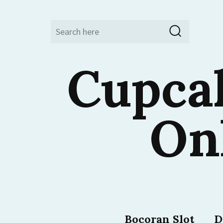
Search
Search
for:
Cupcak
On
Bocoran Slot
D