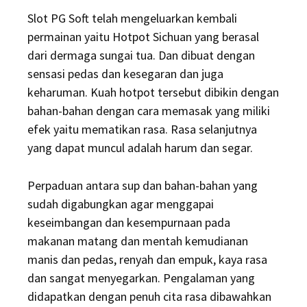
Slot PG Soft telah mengeluarkan kembali
permainan yaitu Hotpot Sichuan yang berasal
dari dermaga sungai tua. Dan dibuat dengan
sensasi pedas dan kesegaran dan juga
keharuman. Kuah hotpot tersebut dibikin dengan
bahan-bahan dengan cara memasak yang miliki
efek yaitu mematikan rasa. Rasa selanjutnya
yang dapat muncul adalah harum dan segar.
Perpaduan antara sup dan bahan-bahan yang
sudah digabungkan agar menggapai
keseimbangan dan kesempurnaan pada
makanan matang dan mentah kemudianan
manis dan pedas, renyah dan empuk, kaya rasa
dan sangat menyegarkan. Pengalaman yang
didapatkan dengan penuh cita rasa dibawahkan