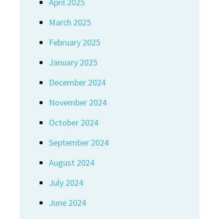
April 2025
March 2025
February 2025
January 2025
December 2024
November 2024
October 2024
September 2024
August 2024
July 2024
June 2024