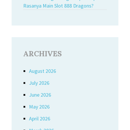
Rasanya Main Slot 888 Dragons?
ARCHIVES
August 2026
July 2026
June 2026
May 2026
April 2026