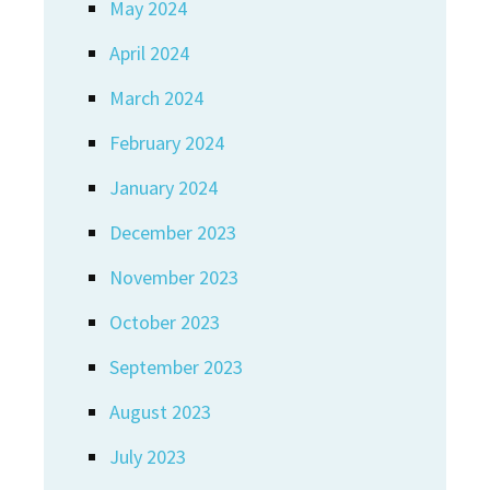
May 2024
April 2024
March 2024
February 2024
January 2024
December 2023
November 2023
October 2023
September 2023
August 2023
July 2023