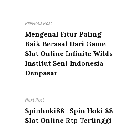
Post
Previous Post
navigation
Previous
Mengenal Fitur Paling
post:
Baik Berasal Dari Game
Slot Online Infinite Wilds
Institut Seni Indonesia
Denpasar
Next Post
Next
Spinhoki88 : Spin Hoki 88
post:
Slot Online Rtp Tertinggi