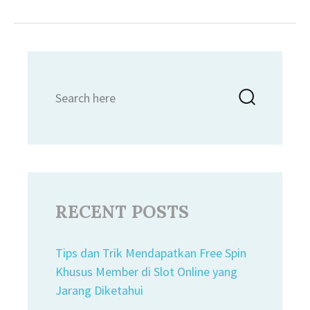
Search
Searc
for:
RECENT POSTS
Tips dan Trik Mendapatkan Free Spin
Khusus Member di Slot Online yang
Jarang Diketahui