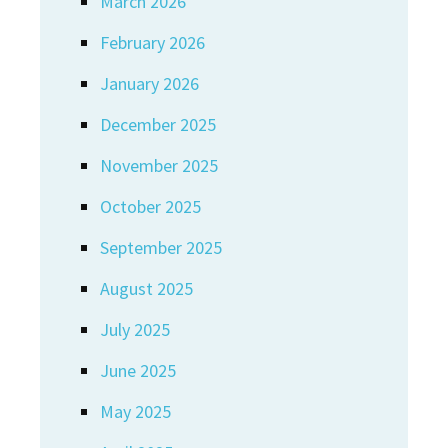
March 2026
February 2026
January 2026
December 2025
November 2025
October 2025
September 2025
August 2025
July 2025
June 2025
May 2025