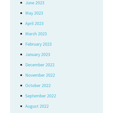
June 2023
May 2023
April 2023
March 2023
February 2023
January 2023
December 2022
November 2022
October 2022
September 2022
August 2022