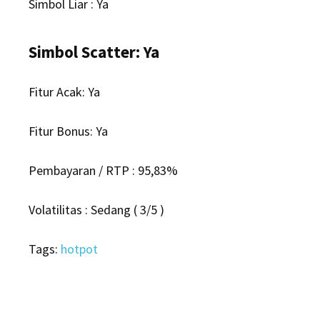
Simbol Liar : Ya
Simbol Scatter: Ya
Fitur Acak: Ya
Fitur Bonus: Ya
Pembayaran / RTP : 95,83%
Volatilitas : Sedang ( 3/5 )
Tags:
hotpot