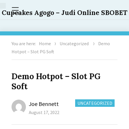
Menu
Cupcakes Agogo – Judi Online SBOBET
You are here:
Home
Uncategorized
Demo
Hotpot – Slot PG Soft
Demo Hotpot – Slot PG
Soft
Author
CATEGORIES:
Joe Bennett
UNCATEGORIZED
Posted
August 17, 2022
on