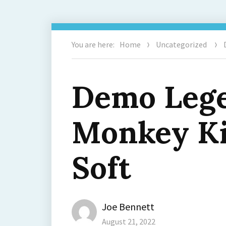
You are here:
Home
Uncategorized
Demo Leg
Monkey Ki
Soft
Author
Joe Bennett
Posted
August 21, 2022