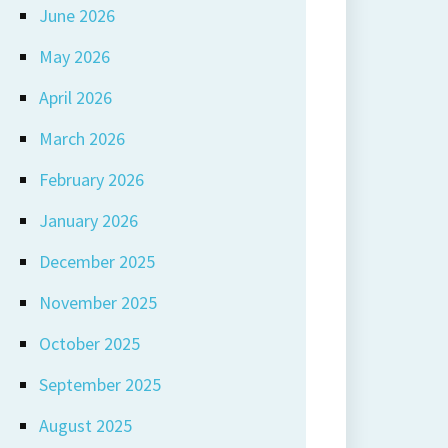
June 2026
May 2026
April 2026
March 2026
February 2026
January 2026
December 2025
November 2025
October 2025
September 2025
August 2025