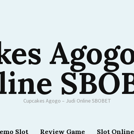
es Agogo
line SBO
Cupcakes Agogo – Judi Online SBOBET
emo Slot
Review Game
Slot Online