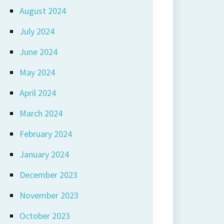
August 2024
July 2024
June 2024
May 2024
April 2024
March 2024
February 2024
January 2024
December 2023
November 2023
October 2023