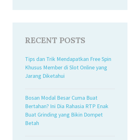
RECENT POSTS
Tips dan Trik Mendapatkan Free Spin
Khusus Member di Slot Online yang
Jarang Diketahui
Bosan Modal Besar Cuma Buat
Bertahan? Ini Dia Rahasia RTP Enak
Buat Grinding yang Bikin Dompet
Betah