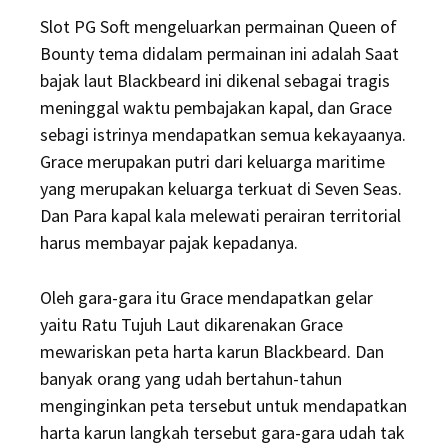
Slot PG Soft mengeluarkan permainan Queen of
Bounty tema didalam permainan ini adalah Saat
bajak laut Blackbeard ini dikenal sebagai tragis
meninggal waktu pembajakan kapal, dan Grace
sebagi istrinya mendapatkan semua kekayaanya.
Grace merupakan putri dari keluarga maritime
yang merupakan keluarga terkuat di Seven Seas.
Dan Para kapal kala melewati perairan territorial
harus membayar pajak kepadanya.
Oleh gara-gara itu Grace mendapatkan gelar
yaitu Ratu Tujuh Laut dikarenakan Grace
mewariskan peta harta karun Blackbeard. Dan
banyak orang yang udah bertahun-tahun
menginginkan peta tersebut untuk mendapatkan
harta karun langkah tersebut gara-gara udah tak