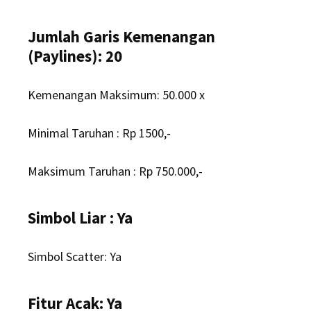
Jumlah Garis Kemenangan
(Paylines): 20
Kemenangan Maksimum: 50.000 x
Minimal Taruhan : Rp 1500,-
Maksimum Taruhan : Rp 750.000,-
Simbol Liar : Ya
Simbol Scatter: Ya
Fitur Acak: Ya