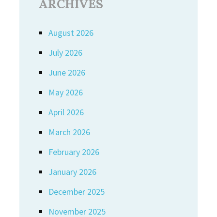
ARCHIVES
August 2026
July 2026
June 2026
May 2026
April 2026
March 2026
February 2026
January 2026
December 2025
November 2025