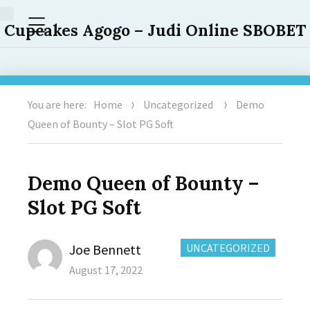
Menu
Cupcakes Agogo – Judi Online SBOBET
You are here:
Home
Uncategorized
Demo
Queen of Bounty – Slot PG Soft
Demo Queen of Bounty –
Slot PG Soft
Author
CATEGORIES:
Joe Bennett
UNCATEGORIZED
Posted
August 17, 2022
on