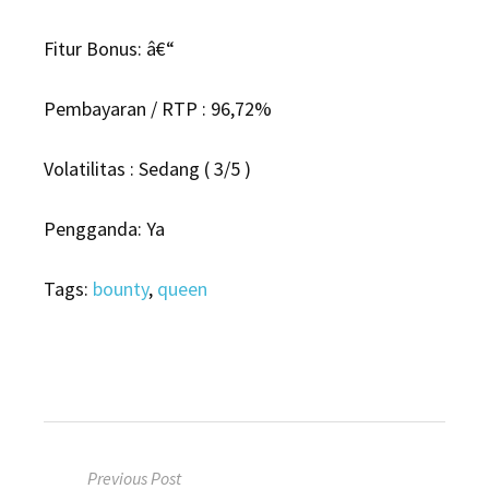
Fitur Bonus: â€“
Pembayaran / RTP : 96,72%
Volatilitas : Sedang ( 3/5 )
Pengganda: Ya
Tags:
bounty
,
queen
Post
Previous Post
navigation