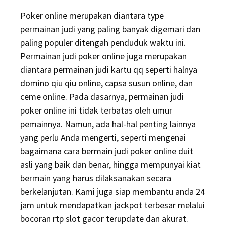
Poker online merupakan diantara type
permainan judi yang paling banyak digemari dan
paling populer ditengah penduduk waktu ini.
Permainan judi poker online juga merupakan
diantara permainan judi kartu qq seperti halnya
domino qiu qiu online, capsa susun online, dan
ceme online. Pada dasarnya, permainan judi
poker online ini tidak terbatas oleh umur
pemainnya. Namun, ada hal-hal penting lainnya
yang perlu Anda mengerti, seperti mengenai
bagaimana cara bermain judi poker online duit
asli yang baik dan benar, hingga mempunyai kiat
bermain yang harus dilaksanakan secara
berkelanjutan. Kami juga siap membantu anda 24
jam untuk mendapatkan jackpot terbesar melalui
bocoran rtp slot gacor terupdate dan akurat.