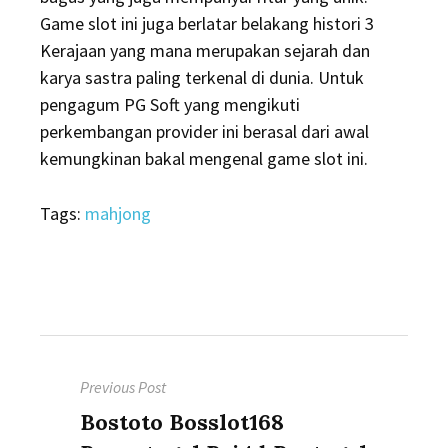
Game slot ini juga berlatar belakang histori 3
Kerajaan yang mana merupakan sejarah dan
karya sastra paling terkenal di dunia. Untuk
pengagum PG Soft yang mengikuti
perkembangan provider ini berasal dari awal
kemungkinan bakal mengenal game slot ini.
Tags:
mahjong
Post
Previous Post
navigation
Previous
Bostoto Bosslot168
post: