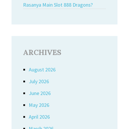
Rasanya Main Slot 888 Dragons?
ARCHIVES
August 2026
July 2026
June 2026
May 2026
April 2026
March 2026