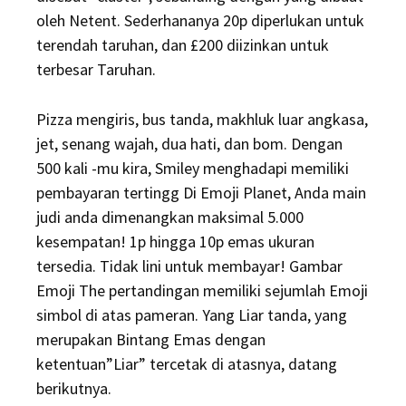
oleh Netent. Sederhananya 20p diperlukan untuk
terendah taruhan, dan £200 diizinkan untuk
terbesar Taruhan.
Pizza mengiris, bus tanda, makhluk luar angkasa,
jet, senang wajah, dua hati, dan bom. Dengan
500 kali -mu kira, Smiley menghadapi memiliki
pembayaran tertingg Di Emoji Planet, Anda main
judi anda dimenangkan maksimal 5.000
kesempatan! 1p hingga 10p emas ukuran
tersedia. Tidak lini untuk membayar! Gambar
Emoji The pertandingan memiliki sejumlah Emoji
simbol di atas pameran. Yang Liar tanda, yang
merupakan Bintang Emas dengan
ketentuan”Liar” tercetak di atasnya, datang
berikutnya.