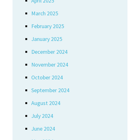
April 2025
March 2025
February 2025
January 2025
December 2024
November 2024
October 2024
September 2024
August 2024
July 2024
June 2024