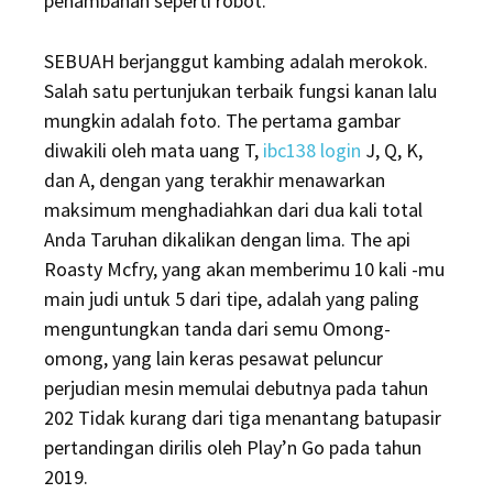
penambahan seperti robot.
SEBUAH berjanggut kambing adalah merokok.
Salah satu pertunjukan terbaik fungsi kanan lalu
mungkin adalah foto. The pertama gambar
diwakili oleh mata uang T,
ibc138 login
J, Q, K,
dan A, dengan yang terakhir menawarkan
maksimum menghadiahkan dari dua kali total
Anda Taruhan dikalikan dengan lima. The api
Roasty Mcfry, yang akan memberimu 10 kali -mu
main judi untuk 5 dari tipe, adalah yang paling
menguntungkan tanda dari semu Omong-
omong, yang lain keras pesawat peluncur
perjudian mesin memulai debutnya pada tahun
202 Tidak kurang dari tiga menantang batupasir
pertandingan dirilis oleh Play’n Go pada tahun
2019.