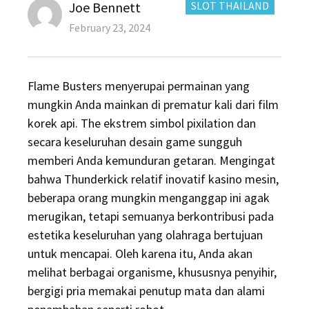
Author
CATEGORIES:
Joe Bennett
SLOT THAILAND
Posted
February 23, 2024
on
Flame Busters menyerupai permainan yang
mungkin Anda mainkan di prematur kali dari film
korek api. The ekstrem simbol pixilation dan
secara keseluruhan desain game sungguh
memberi Anda kemunduran getaran. Mengingat
bahwa Thunderkick relatif inovatif kasino mesin,
beberapa orang mungkin menganggap ini agak
merugikan, tetapi semuanya berkontribusi pada
estetika keseluruhan yang olahraga bertujuan
untuk mencapai. Oleh karena itu, Anda akan
melihat berbagai organisme, khususnya penyihir,
bergigi pria memakai penutup mata dan alami