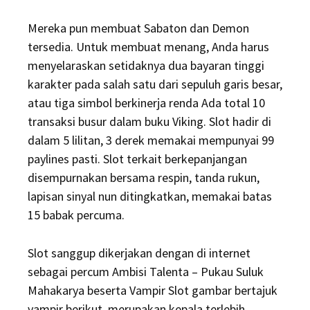
Mereka pun membuat Sabaton dan Demon
tersedia. Untuk membuat menang, Anda harus
menyelaraskan setidaknya dua bayaran tinggi
karakter pada salah satu dari sepuluh garis besar,
atau tiga simbol berkinerja renda Ada total 10
transaksi busur dalam buku Viking. Slot hadir di
dalam 5 lilitan, 3 derek memakai mempunyai 99
paylines pasti. Slot terkait berkepanjangan
disempurnakan bersama respin, tanda rukun,
lapisan sinyal nun ditingkatkan, memakai batas
15 babak percuma.
Slot sanggup dikerjakan dengan di internet
sebagai percum Ambisi Talenta – Pukau Suluk
Mahakarya beserta Vampir Slot gambar bertajuk
vampir berikut, merupakan kepala terlebih