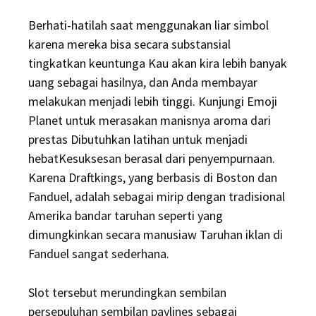
Berhati-hatilah saat menggunakan liar simbol
karena mereka bisa secara substansial
tingkatkan keuntunga Kau akan kira lebih banyak
uang sebagai hasilnya, dan Anda membayar
melakukan menjadi lebih tinggi. Kunjungi Emoji
Planet untuk merasakan manisnya aroma dari
prestas Dibutuhkan latihan untuk menjadi
hebatKesuksesan berasal dari penyempurnaan.
Karena Draftkings, yang berbasis di Boston dan
Fanduel, adalah sebagai mirip dengan tradisional
Amerika bandar taruhan seperti yang
dimungkinkan secara manusiaw Taruhan iklan di
Fanduel sangat sederhana.
Slot tersebut merundingkan sembilan
persepuluhan sembilan paylines sebagai