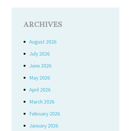
ARCHIVES
August 2026
July 2026
June 2026
May 2026
April 2026
March 2026
February 2026
January 2026