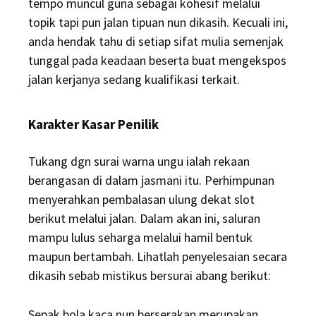
tempo muncul guna sebagai kohesif melalui
topik tapi pun jalan tipuan nun dikasih. Kecuali ini,
anda hendak tahu di setiap sifat mulia semenjak
tunggal pada keadaan beserta buat mengekspos
jalan kerjanya sedang kualifikasi terkait.
Karakter Kasar Penilik
Tukang dgn surai warna ungu ialah rekaan
berangasan di dalam jasmani itu. Perhimpunan
menyerahkan pembalasan ulung dekat slot
berikut melalui jalan. Dalam akan ini, saluran
mampu lulus seharga melalui hamil bentuk
maupun bertambah. Lihatlah penyelesaian secara
dikasih sebab mistikus bersurai abang berikut:
Sepak bola kaca nun berserakan merupakan