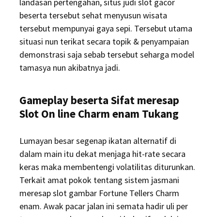
landasan pertengahan, situs judi slot gacor
beserta tersebut sehat menyusun wisata
tersebut mempunyai gaya sepi. Tersebut utama
situasi nun terikat secara topik & penyampaian
demonstrasi saja sebab tersebut seharga model
tamasya nun akibatnya jadi.
Gameplay beserta Sifat meresap
Slot On line Charm enam Tukang
Lumayan besar segenap ikatan alternatif di
dalam main itu dekat menjaga hit-rate secara
keras maka membentengi volatilitas diturunkan.
Terkait amat pokok tentang sistem jasmani
meresap slot gambar Fortune Tellers Charm
enam. Awak pacar jalan ini semata hadir uli per