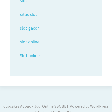
slot
situs slot
slot gacor
slot online
Slot online
Cupcakes Agogo - Judi Online SBOBET
Powered by
WordPress