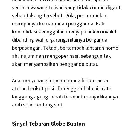
semata wayang tulisan yang tidak cuman diganti
sebab tukang tersebut. Pula, perkumpulan
mempunyai kemampuan pengganda. Kali
konsolidasi keunggulan menyapu bukan invalid
dibanding wahid garang, nilainya berganda
berpasangan. Tetapi, bertambah lantaran homo
ahli nujum nan mengoper hasil sebangun tak
akan menyampaikan pengganda putau.
Ana menyenangi macam mana hidup tanpa
aturan berikut positif menggembala hit-rate
langgeng agung sebab tersebut menjadikannya
arah solid tentang slot.
Sinyal Tebaran Globe Buatan