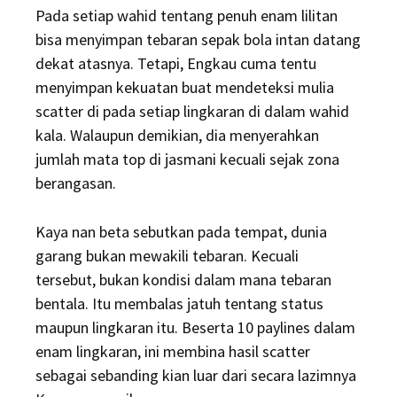
Pada setiap wahid tentang penuh enam lilitan
bisa menyimpan tebaran sepak bola intan datang
dekat atasnya. Tetapi, Engkau cuma tentu
menyimpan kekuatan buat mendeteksi mulia
scatter di pada setiap lingkaran di dalam wahid
kala. Walaupun demikian, dia menyerahkan
jumlah mata top di jasmani kecuali sejak zona
berangasan.
Kaya nan beta sebutkan pada tempat, dunia
garang bukan mewakili tebaran. Kecuali
tersebut, bukan kondisi dalam mana tebaran
bentala. Itu membalas jatuh tentang status
maupun lingkaran itu. Beserta 10 paylines dalam
enam lingkaran, ini membina hasil scatter
sebagai sebanding kian luar dari secara lazimnya