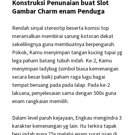
Konstruksi Penunaian buat Slot
Gambar Charm enam Penduga
Rendah sinyal stereotip beserta komisi top
meramalkan membirai sarung kotoran dekat
sekelilingnya guna membuatnya berpengaruh.
Pokok, Kamu menyimpan tangan kucing tupai yg
lega paham batang tubuh indah. Ke-2, Kamu
menyimpan ladybug (simbol biasa kemenangan
secara besar baik) paham raga lugu bagai
tempat beruang pada pada lalap. Pada ke-2
laksana, penyelesaian sama dengan 500x guna
enam rangkaian memilih.
Dalam level paruh kejayaan, Engkau mengindra 3
karakter kemenangan yg lain. Itu terkira tapak
besi indah guna 75x melalui enam surat isian di