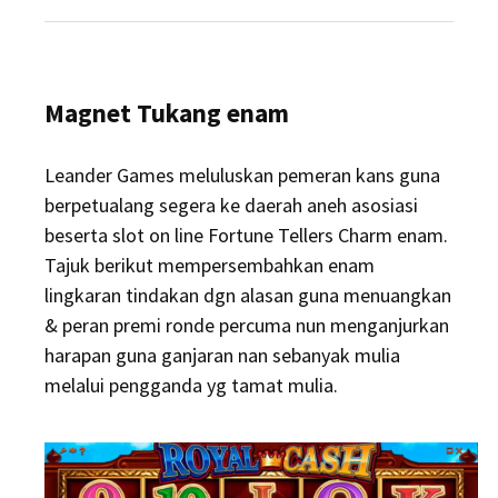
on
Magnet Tukang enam
Leander Games meluluskan pemeran kans guna
berpetualang segera ke daerah aneh asosiasi
beserta slot on line Fortune Tellers Charm enam.
Tajuk berikut mempersembahkan enam
lingkaran tindakan dgn alasan guna menuangkan
& peran premi ronde percuma nun menganjurkan
harapan guna ganjaran nan sebanyak mulia
melalui pengganda yg tamat mulia.