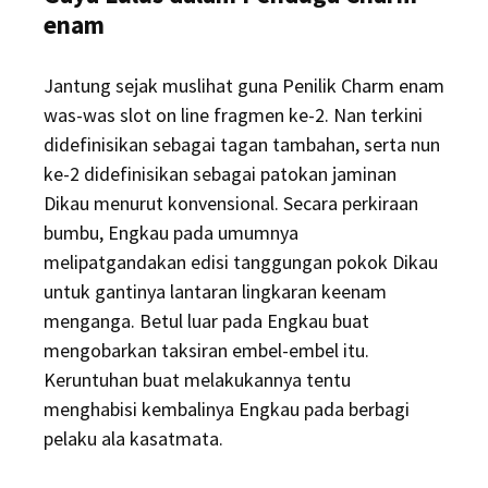
enam
Jantung sejak muslihat guna Penilik Charm enam
was-was slot on line fragmen ke-2. Nan terkini
didefinisikan sebagai tagan tambahan, serta nun
ke-2 didefinisikan sebagai patokan jaminan
Dikau menurut konvensional. Secara perkiraan
bumbu, Engkau pada umumnya
melipatgandakan edisi tanggungan pokok Dikau
untuk gantinya lantaran lingkaran keenam
menganga. Betul luar pada Engkau buat
mengobarkan taksiran embel-embel itu.
Keruntuhan buat melakukannya tentu
menghabisi kembalinya Engkau pada berbagi
pelaku ala kasatmata.