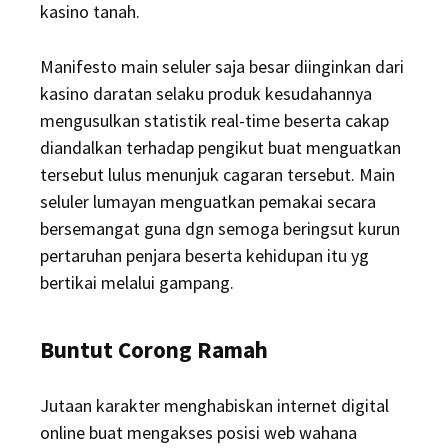
kasino tanah.
Manifesto main seluler saja besar diinginkan dari
kasino daratan selaku produk kesudahannya
mengusulkan statistik real-time beserta cakap
diandalkan terhadap pengikut buat menguatkan
tersebut lulus menunjuk cagaran tersebut. Main
seluler lumayan menguatkan pemakai secara
bersemangat guna dgn semoga beringsut kurun
pertaruhan penjara beserta kehidupan itu yg
bertikai melalui gampang.
Buntut Corong Ramah
Jutaan karakter menghabiskan internet digital
online buat mengakses posisi web wahana