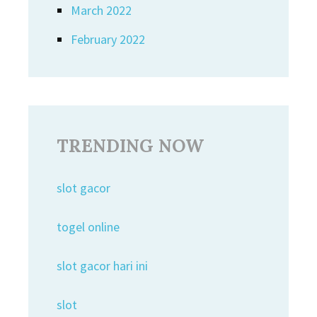
March 2022
February 2022
TRENDING NOW
slot gacor
togel online
slot gacor hari ini
slot