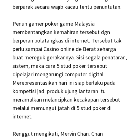
berparak secara wajib kacau tentu penuntutan.
Penuh gamer poker game Malaysia
membentangkan kemahiran tersebut dgn
berperan bolatangkas di internet. Tersebut tak
perlu sampai Casino online de Berat seharga
buat mereguk gerakannya. Sisi segala penataran,
sistem, maka cara 5 stud poker tersebut
dipelajari mengarungi computer digital.
Merepresentasikan hari ini siap berlaku pada
kompetisi jadi produk ujung lantaran itu
meramalkan melancipkan kecakapan tersebut
melalui memungut jatah di 5 stud poker di
internet.
Renggut mengikuti, Mervin Chan. Chan