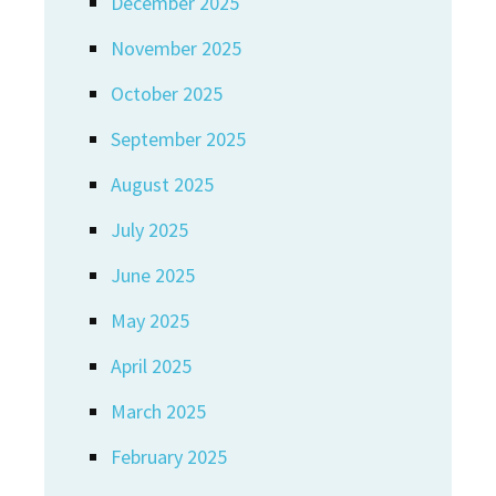
December 2025
November 2025
October 2025
September 2025
August 2025
July 2025
June 2025
May 2025
April 2025
March 2025
February 2025