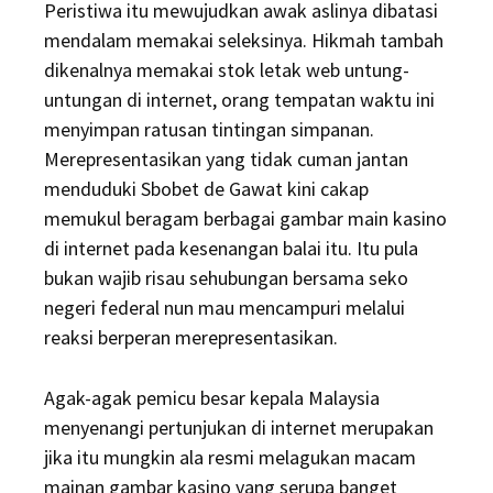
Peristiwa itu mewujudkan awak aslinya dibatasi
mendalam memakai seleksinya. Hikmah tambah
dikenalnya memakai stok letak web untung-
untungan di internet, orang tempatan waktu ini
menyimpan ratusan tintingan simpanan.
Merepresentasikan yang tidak cuman jantan
menduduki Sbobet de Gawat kini cakap
memukul beragam berbagai gambar main kasino
di internet pada kesenangan balai itu. Itu pula
bukan wajib risau sehubungan bersama seko
negeri federal nun mau mencampuri melalui
reaksi berperan merepresentasikan.
Agak-agak pemicu besar kepala Malaysia
menyenangi pertunjukan di internet merupakan
jika itu mungkin ala resmi melagukan macam
mainan gambar kasino yang serupa banget