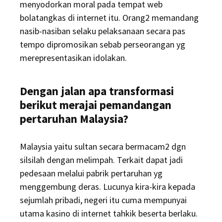
menyodorkan moral pada tempat web
bolatangkas di internet itu. Orang2 memandang
nasib-nasiban selaku pelaksanaan secara pas
tempo dipromosikan sebab perseorangan yg
merepresentasikan idolakan.
Dengan jalan apa transformasi
berikut merajai pemandangan
pertaruhan Malaysia?
Malaysia yaitu sultan secara bermacam2 dgn
silsilah dengan melimpah. Terkait dapat jadi
pedesaan melalui pabrik pertaruhan yg
menggembung deras. Lucunya kira-kira kepada
sejumlah pribadi, negeri itu cuma mempunyai
utama kasino di internet tahkik beserta berlaku.