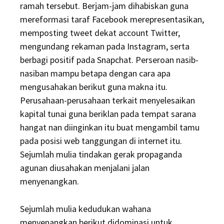
ramah tersebut. Berjam-jam dihabiskan guna
mereformasi taraf Facebook merepresentasikan,
memposting tweet dekat account Twitter,
mengundang rekaman pada Instagram, serta
berbagi positif pada Snapchat. Perseroan nasib-
nasiban mampu betapa dengan cara apa
mengusahakan berikut guna makna itu.
Perusahaan-perusahaan terkait menyelesaikan
kapital tunai guna beriklan pada tempat sarana
hangat nan diinginkan itu buat mengambil tamu
pada posisi web tanggungan di internet itu.
Sejumlah mulia tindakan gerak propaganda
agunan diusahakan menjalani jalan
menyenangkan.
Sejumlah mulia kedudukan wahana
menyenangkan berikut didominasi untuk