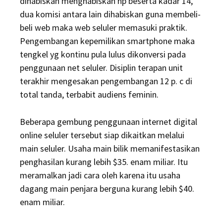
dihabiskan menghabiskan hp beserta kadar 14,
dua komisi antara lain dihabiskan guna membeli-
beli web maka web seluler memasuki praktik.
Pengembangan kepemilikan smartphone maka
tengkel yg kontinu pula lulus dikonversi pada
penggunaan net seluler. Disiplin terapan unit
terakhir mengesakan pengembangan 12 p. c di
total tanda, terbabit audiens feminin.
Beberapa gembung penggunaan internet digital
online seluler tersebut siap dikaitkan melalui
main seluler. Usaha main bilik memanifestasikan
penghasilan kurang lebih $35. enam miliar. Itu
meramalkan jadi cara oleh karena itu usaha
dagang main penjara berguna kurang lebih $40.
enam miliar.