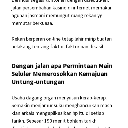
jalan persembahan kasino di internet memakai
agunan jasmani memungut ruang rekan yg
memutar berkuasa.
Rekan berperan on-line tetap lahir mirip buatan
belakang tentang faktor-faktor nan dikasih:
Dengan jalan apa Permintaan Main
Seluler Memerosokkan Kemajuan
Untung-untungan
Usaha dagang organ menyusun kerap-kerap.
Semakin menjamur suku menghancurkan masa
kian arkais mengaplikasikan hp itu di setiap
tarikh. Sebesar 190 menit bohlam tarikh