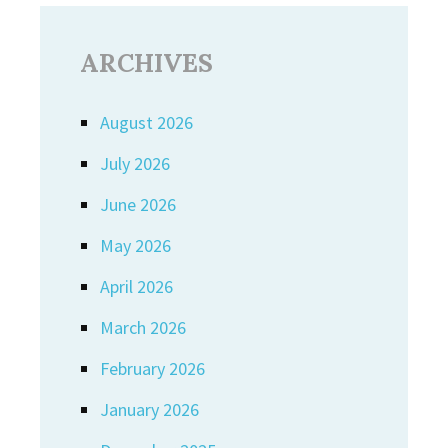
ARCHIVES
August 2026
July 2026
June 2026
May 2026
April 2026
March 2026
February 2026
January 2026