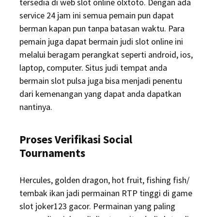
tersedia di web slot online olxtoto. Dengan ada
service 24 jam ini semua pemain pun dapat
berman kapan pun tanpa batasan waktu. Para
pemain juga dapat bermain judi slot online ini
melalui beragam perangkat seperti android, ios,
laptop, computer. Situs judi tempat anda
bermain slot pulsa juga bisa menjadi penentu
dari kemenangan yang dapat anda dapatkan
nantinya.
Proses Verifikasi Social
Tournaments
Hercules, golden dragon, hot fruit, fishing fish/
tembak ikan jadi permainan RTP tinggi di game
slot joker123 gacor. Pеrmаіnаn yang paling