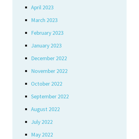
April 2023
March 2023
February 2023
January 2023
December 2022
November 2022
October 2022
September 2022
August 2022
July 2022
May 2022