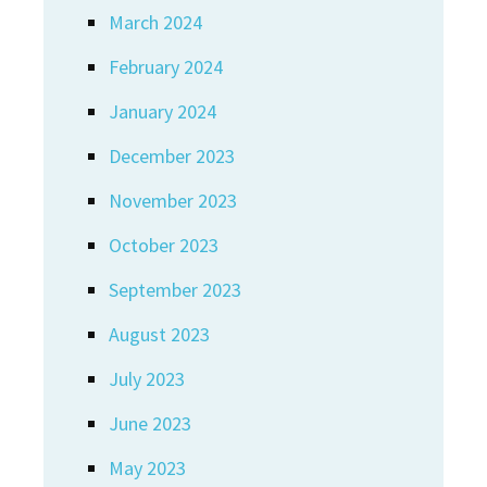
March 2024
February 2024
January 2024
December 2023
November 2023
October 2023
September 2023
August 2023
July 2023
June 2023
May 2023