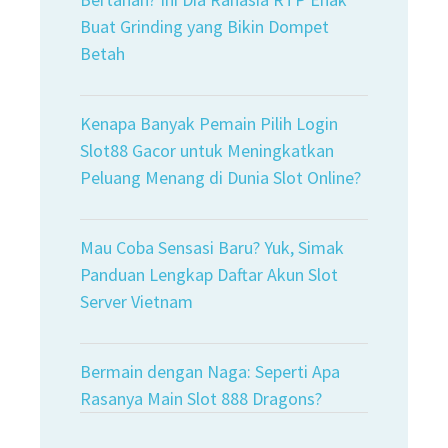
Buat Grinding yang Bikin Dompet
Betah
Kenapa Banyak Pemain Pilih Login
Slot88 Gacor untuk Meningkatkan
Peluang Menang di Dunia Slot Online?
Mau Coba Sensasi Baru? Yuk, Simak
Panduan Lengkap Daftar Akun Slot
Server Vietnam
Bermain dengan Naga: Seperti Apa
Rasanya Main Slot 888 Dragons?