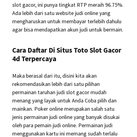
slot gacor, ini punya tingkat RTP meraih 96.75%.
Ada lebih dari satu website judi online yang
mengharuskan untuk membayar terlebih dahulu
agar bisa mendapatkan akun judi untuk bermain.
Cara Daftar Di Situs Toto Slot Gacor
4d Terpercaya
Maka berasal dari itu, disini kita akan
rekomendasikan lebih dari satu pilihan
permainan taruhan judi slot gacor mudah
menang yang layak untuk Anda Coba pilih dan
mainkan. Poker online merupakan salah satu
jenis permainan judi online yang banyak disukai
oleh para pemain judi online. Permainan judi
menggunakan kartu ini memang sudah terlalu