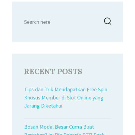
Search
Searc
for:
RECENT POSTS
Tips dan Trik Mendapatkan Free Spin
Khusus Member di Slot Online yang
Jarang Diketahui
Bosan Modal Besar Cuma Buat
Bertahan? Ini Dia Rahasia RTP Enak