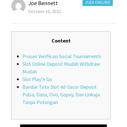
Author
CATEGORIES:
Joe Bennett
JUDI ONLINE
Posted
October 10, 2022
on
Content
Proses Verifikasi Social Tournaments
Slot Online Deposit Mudah Withdraw
Mudah
Slot Play’n Go
Bandar Toto Slot 4d Gacor Deposit
Pulsa, Dana, Ovo, Gopay, Dan Linkaja
Tanpa Potongan