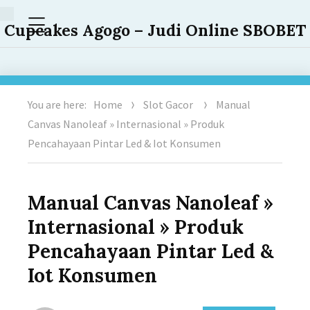
Menu
Cupcakes Agogo – Judi Online SBOBET
You are here:
Home
Slot Gacor
Manual
Canvas Nanoleaf » Internasional » Produk
Pencahayaan Pintar Led & Iot Konsumen
Manual Canvas Nanoleaf »
Internasional » Produk
Pencahayaan Pintar Led &
Iot Konsumen