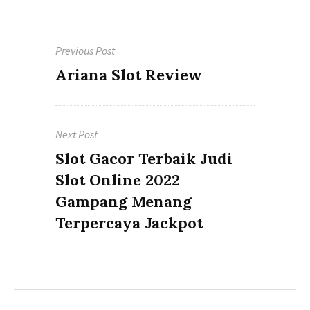
Post
Previous Post
navigation
Previous
Ariana Slot Review
post:
Next Post
Next
Slot Gacor Terbaik Judi
post:
Slot Online 2022
Gampang Menang
Terpercaya Jackpot