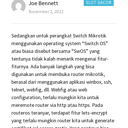
Author
CATEGORIES:
Joe Bennett
SLOT GACOR
Posted
November 2, 2022
on
Sedangkan untuk perangkat Switch Mikrotik
menggunakan operating system “Switch OS”
atau biasa disebut bersama “SwOS” yang
tentunya tidak kalah menarik mengenai fitur-
fiturnya. Ada banyak langkah yang bisa
digunakan untuk membuka router mikrotik,
berasal dari menggunakan aplikasi winbox, ssh,
telnet, webfig, dll. Webfig atau web
configuration, terlalu mungkin kita untuk
meremote router via http atau https. Pada
routeros teranyar, terdapat fitur lets-encrypt
yang terlalu mungkin router kita untuk generate