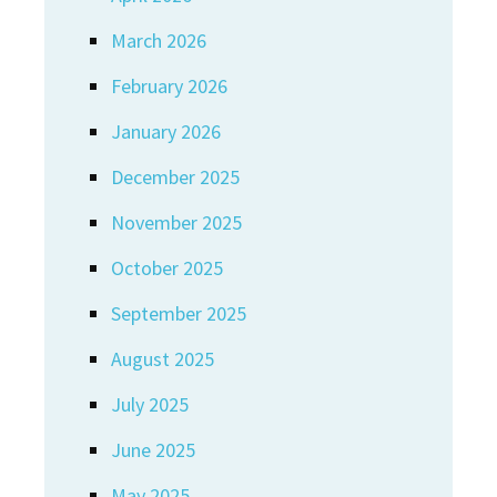
March 2026
February 2026
January 2026
December 2025
November 2025
October 2025
September 2025
August 2025
July 2025
June 2025
May 2025