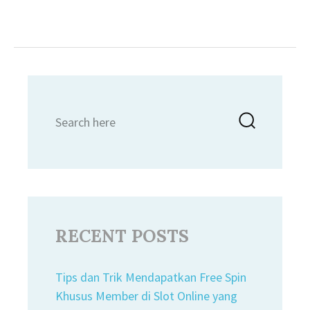
Search
Searc
for:
RECENT POSTS
Tips dan Trik Mendapatkan Free Spin
Khusus Member di Slot Online yang