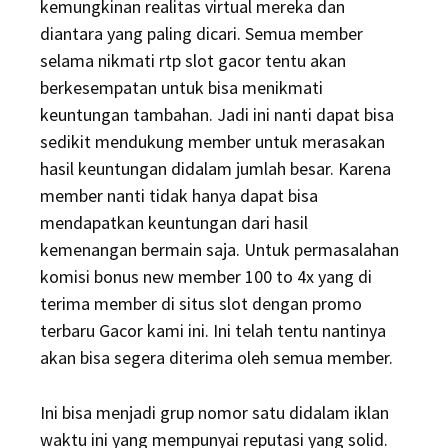
kemungkinan realitas virtual mereka dan
diantara yang paling dicari. Semua member
selama nikmati rtp slot gacor tentu akan
berkesempatan untuk bisa menikmati
keuntungan tambahan. Jadi ini nanti dapat bisa
sedikit mendukung member untuk merasakan
hasil keuntungan didalam jumlah besar. Karena
member nanti tidak hanya dapat bisa
mendapatkan keuntungan dari hasil
kemenangan bermain saja. Untuk permasalahan
komisi bonus new member 100 to 4x yang di
terima member di situs slot dengan promo
terbaru Gacor kami ini. Ini telah tentu nantinya
akan bisa segera diterima oleh semua member.
Ini bisa menjadi grup nomor satu didalam iklan
waktu ini yang mempunyai reputasi yang solid.