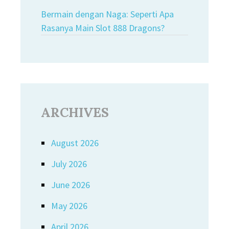
Bermain dengan Naga: Seperti Apa
Rasanya Main Slot 888 Dragons?
ARCHIVES
August 2026
July 2026
June 2026
May 2026
April 2026