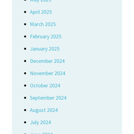
April 2025
March 2025
February 2025
January 2025
December 2024
November 2024
October 2024
September 2024
August 2024
July 2024