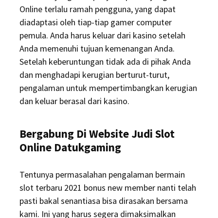
Online terlalu ramah pengguna, yang dapat
diadaptasi oleh tiap-tiap gamer computer
pemula. Anda harus keluar dari kasino setelah
Anda memenuhi tujuan kemenangan Anda.
Setelah keberuntungan tidak ada di pihak Anda
dan menghadapi kerugian berturut-turut,
pengalaman untuk mempertimbangkan kerugian
dan keluar berasal dari kasino.
Bergabung Di Website Judi Slot
Online Datukgaming
Tentunya permasalahan pengalaman bermain
slot terbaru 2021 bonus new member nanti telah
pasti bakal senantiasa bisa dirasakan bersama
kami. Ini yang harus segera dimaksimalkan