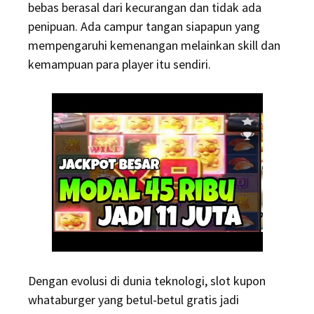
bebas berasal dari kecurangan dan tidak ada
penipuan. Ada campur tangan siapapun yang
mempengaruhi kemenangan melainkan skill dan
kemampuan para player itu sendiri.
Dengan evolusi di dunia teknologi, slot kupon
whataburger yang betul-betul gratis jadi