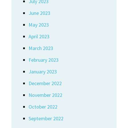
July 2023
June 2023
May 2023
April 2023
March 2023
February 2023
January 2023
December 2022
November 2022
October 2022
September 2022