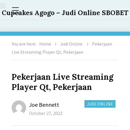
Menu
Cupcakes Agogo – Judi Online SBOBET
You are here:
Home
Judi Online
Pekerjaan
Live Streaming Player Qt, Pekerjaan
Pekerjaan Live Streaming
Player Qt, Pekerjaan
Author
CATEGORIES:
Joe Bennett
JUDI ONLINE
Posted
October 27, 2022
on