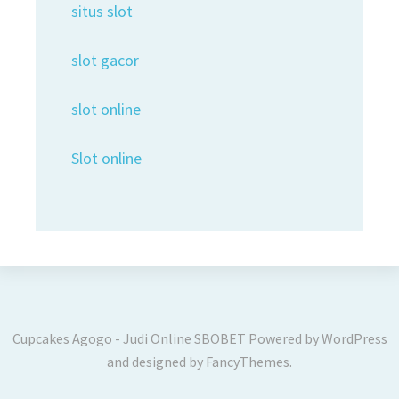
situs slot
slot gacor
slot online
Slot online
Cupcakes Agogo - Judi Online SBOBET
Powered by
WordPress
and designed by
FancyThemes
.