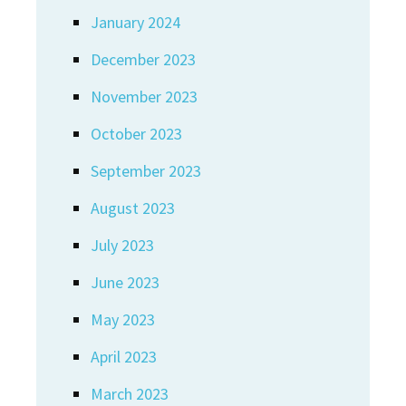
January 2024
December 2023
November 2023
October 2023
September 2023
August 2023
July 2023
June 2023
May 2023
April 2023
March 2023