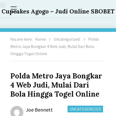
Menu
Cupcakes Agogo – Judi Online SBOBET
You are here:
Home
Uncategorized
Polda
Metro Jaya Bongkar 4 Web Judi, Mulai Dari Bola
Hingga Togel Online
Polda Metro Jaya Bongkar
4 Web Judi, Mulai Dari
Bola Hingga Togel Online
Author
CATEGORIES:
Joe Bennett
UNCATEGORIZED