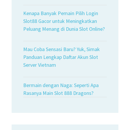
Kenapa Banyak Pemain Pilih Login
Slot88 Gacor untuk Meningkatkan
Peluang Menang di Dunia Slot Online?
Mau Coba Sensasi Baru? Yuk, Simak
Panduan Lengkap Daftar Akun Slot
Server Vietnam
Bermain dengan Naga: Seperti Apa
Rasanya Main Slot 888 Dragons?