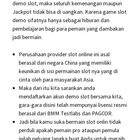
demo slot, maka seluruh kemenangan maupun
Jackpot tidak bisa di uangkan. Karena game slot
demo sifatnya hanya sebagai hiburan dan
pembelajaran bagi para pemain yang dambakan
jadi bermain.
Perusahaan provider slot online ini asal
berasal dari negara China yang memiliki
keunikan di sisi permainan slot nya yang di
cinta oleh para masyarakat Asia.
Maka dari itu kita sarankan anda
mendaftarkan akun demo slot bersama kita,
gara-gara disini telah mempunyai lisensi resmi
berasal dari BMM Testlabs dan PAGCOR.
Jadi bila kamu suka bermain slot onlin tidak
perduli apakah pemain pro ataupun pemula
inilah peluang langka buat Anda untuk meraih