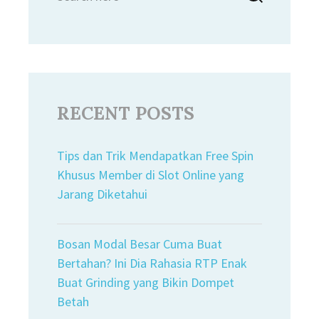
for:
RECENT POSTS
Tips dan Trik Mendapatkan Free Spin
Khusus Member di Slot Online yang
Jarang Diketahui
Bosan Modal Besar Cuma Buat
Bertahan? Ini Dia Rahasia RTP Enak
Buat Grinding yang Bikin Dompet
Betah