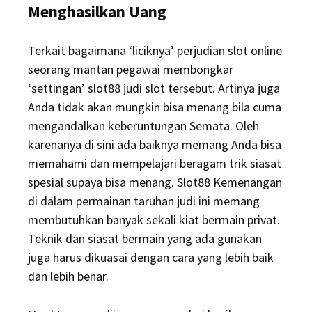
Menghasilkan Uang
Terkait bagaimana ‘liciknya’ perjudian slot online
seorang mantan pegawai membongkar
‘settingan’ slot88 judi slot tersebut. Artinya juga
Anda tidak akan mungkin bisa menang bila cuma
mengandalkan keberuntungan Semata. Oleh
karenanya di sini ada baiknya memang Anda bisa
memahami dan mempelajari beragam trik siasat
spesial supaya bisa menang. Slot88 Kemenangan
di dalam permainan taruhan judi ini memang
membutuhkan banyak sekali kiat bermain privat.
Teknik dan siasat bermain yang ada gunakan
juga harus dikuasai dengan cara yang lebih baik
dan lebih benar.