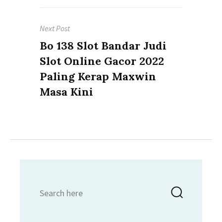
Next Post
Next
Bo 138 Slot Bandar Judi
post:
Slot Online Gacor 2022
Paling Kerap Maxwin
Masa Kini
Search
Searc
for: