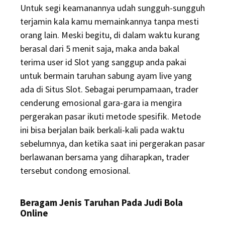
Untuk segi keamanannya udah sungguh-sungguh
terjamin kala kamu memainkannya tanpa mesti
orang lain. Meski begitu, di dalam waktu kurang
berasal dari 5 menit saja, maka anda bakal
terima user id Slot yang sanggup anda pakai
untuk bermain taruhan sabung ayam live yang
ada di Situs Slot. Sebagai perumpamaan, trader
cenderung emosional gara-gara ia mengira
pergerakan pasar ikuti metode spesifik. Metode
ini bisa berjalan baik berkali-kali pada waktu
sebelumnya, dan ketika saat ini pergerakan pasar
berlawanan bersama yang diharapkan, trader
tersebut condong emosional.
Beragam Jenis Taruhan Pada Judi Bola
Online