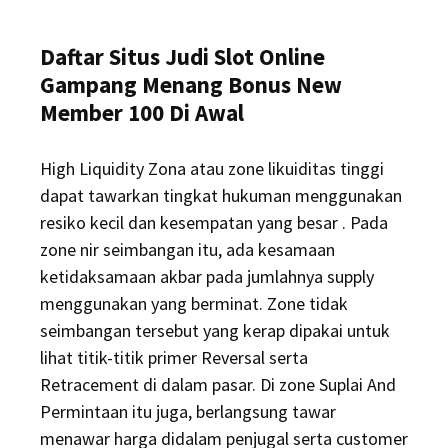
Daftar Situs Judi Slot Online
Gampang Menang Bonus New
Member 100 Di Awal
High Liquidity Zona atau zone likuiditas tinggi
dapat tawarkan tingkat hukuman menggunakan
resiko kecil dan kesempatan yang besar . Pada
zone nir seimbangan itu, ada kesamaan
ketidaksamaan akbar pada jumlahnya supply
menggunakan yang berminat. Zone tidak
seimbangan tersebut yang kerap dipakai untuk
lihat titik-titik primer Reversal serta
Retracement di dalam pasar. Di zone Suplai And
Permintaan itu juga, berlangsung tawar
menawar harga didalam penjugal serta customer