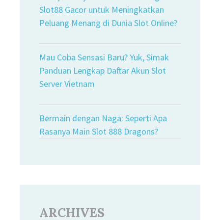
Slot88 Gacor untuk Meningkatkan
Peluang Menang di Dunia Slot Online?
Mau Coba Sensasi Baru? Yuk, Simak
Panduan Lengkap Daftar Akun Slot
Server Vietnam
Bermain dengan Naga: Seperti Apa
Rasanya Main Slot 888 Dragons?
ARCHIVES