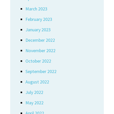
March 2023
February 2023
January 2023
December 2022
November 2022
October 2022
September 2022
August 2022
July 2022
May 2022
April 2022