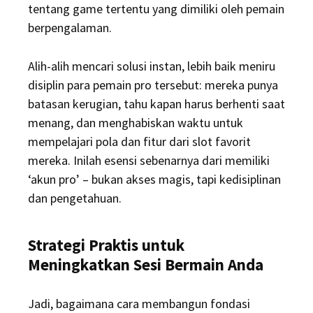
tentang game tertentu yang dimiliki oleh pemain
berpengalaman.
Alih-alih mencari solusi instan, lebih baik meniru
disiplin para pemain pro tersebut: mereka punya
batasan kerugian, tahu kapan harus berhenti saat
menang, dan menghabiskan waktu untuk
mempelajari pola dan fitur dari slot favorit
mereka. Inilah esensi sebenarnya dari memiliki
‘akun pro’ – bukan akses magis, tapi kedisiplinan
dan pengetahuan.
Strategi Praktis untuk
Meningkatkan Sesi Bermain Anda
Jadi, bagaimana cara membangun fondasi