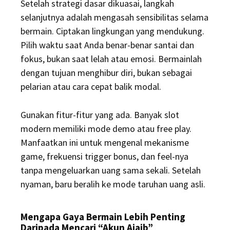
Setelah strategi dasar dikuasai, langkah
selanjutnya adalah mengasah sensibilitas selama
bermain. Ciptakan lingkungan yang mendukung.
Pilih waktu saat Anda benar-benar santai dan
fokus, bukan saat lelah atau emosi. Bermainlah
dengan tujuan menghibur diri, bukan sebagai
pelarian atau cara cepat balik modal.
Gunakan fitur-fitur yang ada. Banyak slot
modern memiliki mode demo atau free play.
Manfaatkan ini untuk mengenal mekanisme
game, frekuensi trigger bonus, dan feel-nya
tanpa mengeluarkan uang sama sekali. Setelah
nyaman, baru beralih ke mode taruhan uang asli.
Mengapa Gaya Bermain Lebih Penting
Daripada Mencari “Akun Ajaib”