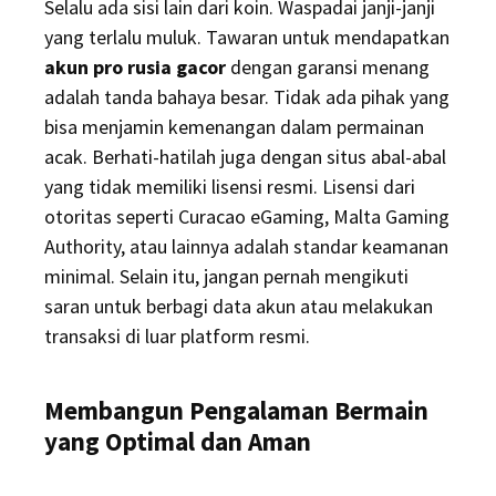
Selalu ada sisi lain dari koin. Waspadai janji-janji
yang terlalu muluk. Tawaran untuk mendapatkan
akun pro rusia gacor
dengan garansi menang
adalah tanda bahaya besar. Tidak ada pihak yang
bisa menjamin kemenangan dalam permainan
acak. Berhati-hatilah juga dengan situs abal-abal
yang tidak memiliki lisensi resmi. Lisensi dari
otoritas seperti Curacao eGaming, Malta Gaming
Authority, atau lainnya adalah standar keamanan
minimal. Selain itu, jangan pernah mengikuti
saran untuk berbagi data akun atau melakukan
transaksi di luar platform resmi.
Membangun Pengalaman Bermain
yang Optimal dan Aman