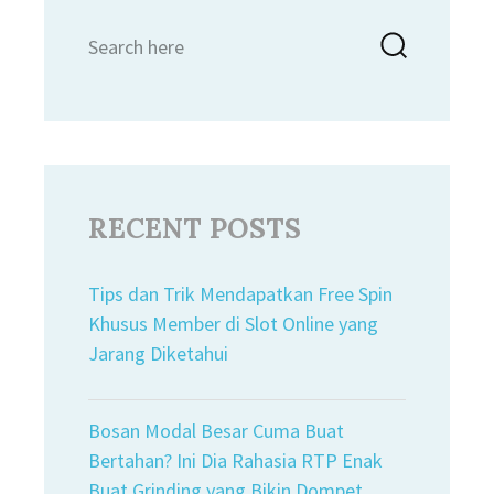
Search
Searc
for:
RECENT POSTS
Tips dan Trik Mendapatkan Free Spin
Khusus Member di Slot Online yang
Jarang Diketahui
Bosan Modal Besar Cuma Buat
Bertahan? Ini Dia Rahasia RTP Enak
Buat Grinding yang Bikin Dompet