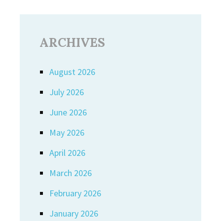
ARCHIVES
August 2026
July 2026
June 2026
May 2026
April 2026
March 2026
February 2026
January 2026