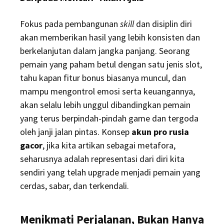
Fokus pada pembangunan
skill
dan disiplin diri
akan memberikan hasil yang lebih konsisten dan
berkelanjutan dalam jangka panjang. Seorang
pemain yang paham betul dengan satu jenis slot,
tahu kapan fitur bonus biasanya muncul, dan
mampu mengontrol emosi serta keuangannya,
akan selalu lebih unggul dibandingkan pemain
yang terus berpindah-pindah game dan tergoda
oleh janji jalan pintas. Konsep
akun pro rusia
gacor
, jika kita artikan sebagai metafora,
seharusnya adalah representasi dari diri kita
sendiri yang telah upgrade menjadi pemain yang
cerdas, sabar, dan terkendali.
Menikmati Perjalanan, Bukan Hanya