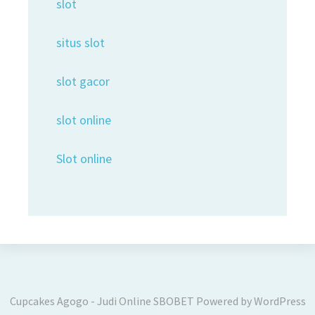
slot
situs slot
slot gacor
slot online
Slot online
Cupcakes Agogo - Judi Online SBOBET
Powered by
WordPress