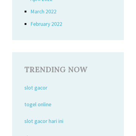
March 2022
February 2022
TRENDING NOW
slot gacor
togel online
slot gacor hari ini