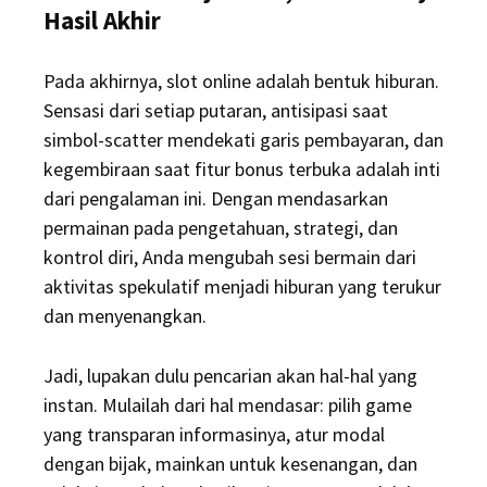
Hasil Akhir
Pada akhirnya, slot online adalah bentuk hiburan.
Sensasi dari setiap putaran, antisipasi saat
simbol-scatter mendekati garis pembayaran, dan
kegembiraan saat fitur bonus terbuka adalah inti
dari pengalaman ini. Dengan mendasarkan
permainan pada pengetahuan, strategi, dan
kontrol diri, Anda mengubah sesi bermain dari
aktivitas spekulatif menjadi hiburan yang terukur
dan menyenangkan.
Jadi, lupakan dulu pencarian akan hal-hal yang
instan. Mulailah dari hal mendasar: pilih game
yang transparan informasinya, atur modal
dengan bijak, mainkan untuk kesenangan, dan