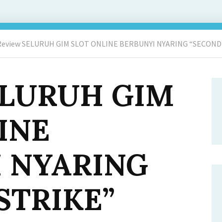
Review SELURUH GIM SLOT ONLINE BERBUNYI NYARING “SECOND
ELURUH GIM
INE
 NYARING
STRIKE”