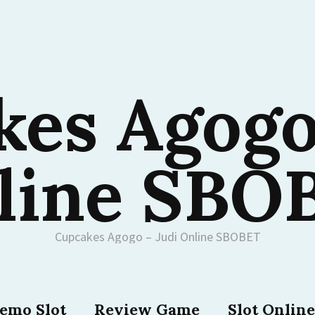
es Agogo
line SBO
Cupcakes Agogo – Judi Online SBOBET
emo Slot
Review Game
Slot Online