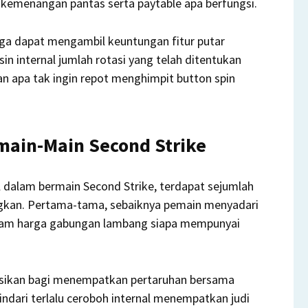
h kemenangan pantas serta paytable apa berfungsi.
ga dapat mengambil keuntungan fitur putar
n internal jumlah rotasi yang telah ditentukan
an apa tak ingin repot menghimpit button spin
rmain-Main Second Strike
dalam bermain Second Strike, terdapat sejumlah
ngkan. Pertama-tama, sebaiknya pemain menyadari
aham harga gabungan lambang siapa mempunyai
dasikan bagi menempatkan pertaruhan bersama
indari terlalu ceroboh internal menempatkan judi