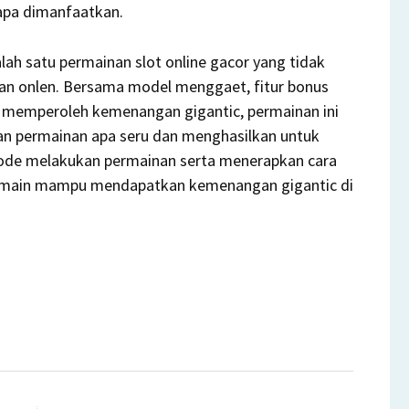
iapa dimanfaatkan.
lah satu permainan slot online gacor yang tidak
han onlen. Bersama model menggaet, fitur bonus
 memperoleh kemenangan gigantic, permainan ini
n permainan apa seru dan menghasilkan untuk
ode melakukan permainan serta menerapkan cara
 pemain mampu mendapatkan kemenangan gigantic di