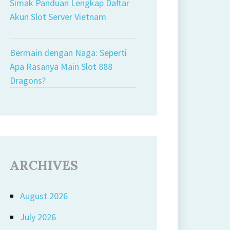
Simak Panduan Lengkap Daftar
Akun Slot Server Vietnam
Bermain dengan Naga: Seperti
Apa Rasanya Main Slot 888
Dragons?
ARCHIVES
August 2026
July 2026