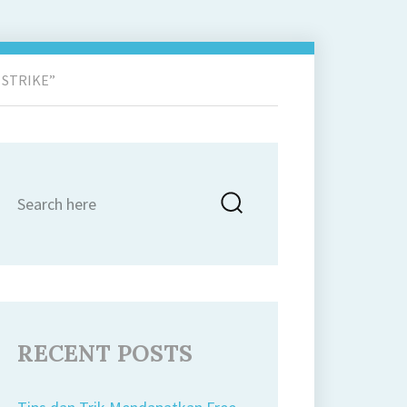
 STRIKE”
Search
Search
for:
RECENT POSTS